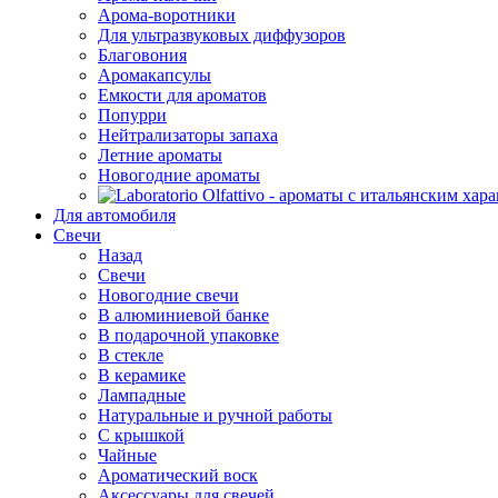
Арома-воротники
Для ультразвуковых диффузоров
Благовония
Аромакапсулы
Емкости для ароматов
Попурри
Нейтрализаторы запаха
Летние ароматы
Новогодние ароматы
Для автомобиля
Свечи
Назад
Свечи
Новогодние свечи
В алюминиевой банке
В подарочной упаковке
В стекле
В керамике
Лампадные
Натуральные и ручной работы
С крышкой
Чайные
Ароматический воск
Аксессуары для свечей