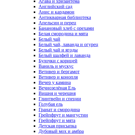
Агава и хризантема
Английский сад
Анис и кардамон
Антикварная библиотека
Апельсин и перец
Банановый хлеб с орехами
Белая смородина и мята
Белый чай
Белый чай, лаванда и огурец
Белый чай и ягоды
Белый шалфей и лаванда
Булочки с корицей
Ваниль и мускус
Ветивер и бергамот
Ветивер и конопля
Вечер у камина
Вечнозелёная Ель
Вишня и черешня
Глинтвейн и специи
Голубая ель
Гранат и смородина
Грейпфрут и мангустин
Грейпфрут и мята
Детская присыпка
Дубовый мох и амбра