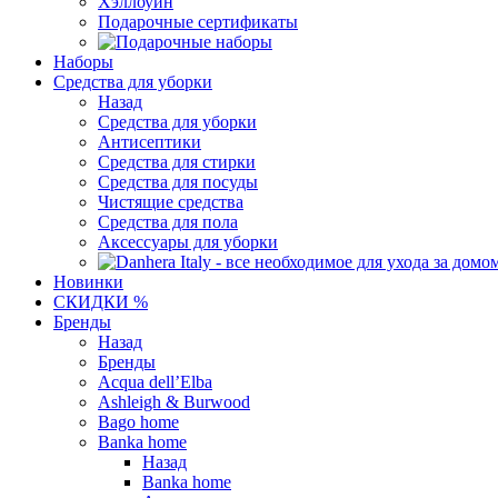
Хэллоуин
Подарочные сертификаты
Наборы
Средства для уборки
Назад
Средства для уборки
Антисептики
Средства для стирки
Средства для посуды
Чистящие средства
Средства для пола
Аксессуары для уборки
Новинки
СКИДКИ %
Бренды
Назад
Бренды
Acqua dell’Elba
Ashleigh & Burwood
Bago home
Banka home
Назад
Banka home