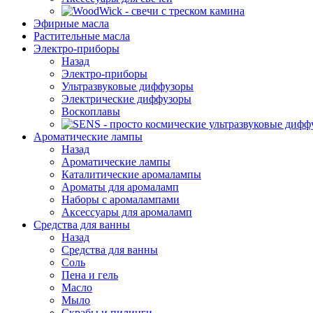
Эфирные масла
Растительные масла
Электро-приборы
Назад
Электро-приборы
Ультразвуковые диффузоры
Электрические диффузоры
Воскоплавы
Ароматические лампы
Назад
Ароматические лампы
Каталитические аромалампы
Ароматы для аромаламп
Наборы с аромалампами
Аксессуары для аромаламп
Средства для ванны
Назад
Средства для ванны
Соль
Пена и гель
Масло
Мыло
Скрабы и пилинги