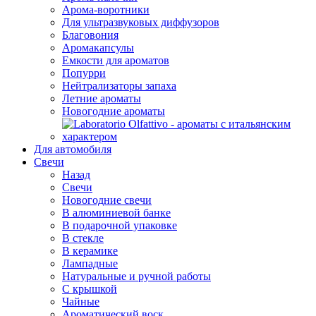
Арома-воротники
Для ультразвуковых диффузоров
Благовония
Аромакапсулы
Емкости для ароматов
Попурри
Нейтрализаторы запаха
Летние ароматы
Новогодние ароматы
Для автомобиля
Свечи
Назад
Свечи
Новогодние свечи
В алюминиевой банке
В подарочной упаковке
В стекле
В керамике
Лампадные
Натуральные и ручной работы
С крышкой
Чайные
Ароматический воск