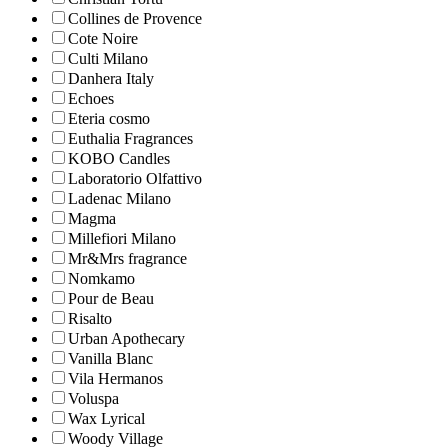
Collines de Рrovencе
Cote Noire
Culti Milano
Danhera Italy
Echoes
Eteria cosmo
Euthalia Fragrances
KOBO Candles
Laboratorio Olfattivo
Ladenac Milano
Magma
Millefiori Milano
Mr&Mrs fragrance
Nomkamo
Pour de Beau
Risalto
Urban Apothecary
Vanilla Blanc
Vila Hermanos
Voluspa
Wax Lyrical
Woody Village