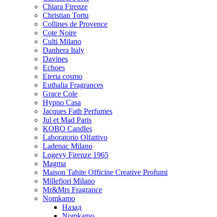
Chiara Firenze
Christian Tortu
Collines de Provence
Cote Noire
Culti Milano
Danhera Italy
Davines
Echoes
Eteria cosmo
Euthalia Fragrances
Grace Cole
Hypno Casa
Jacques Fath Perfumes
Jul et Mad Paris
KOBO Candles
Laboratorio Olfattivo
Ladenac Milano
Logevy Firenze 1965
Magma
Maison Tahite Officine Creative Profumi
Millefiori Milano
Mr&Mrs Fragrance
Nomkamo
Назад
Nomkamo