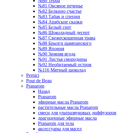
№80 Терра
№81 Овсяное печенье
№82 Белкино счастье
№83 Табак и специи
№84 Арабские сказки
№85 Белый снег
№86 Шоколадный десерт
№87 Свежескошенная трава
№88 Брызги шампанского
№89 Япония
№90 Зимняя ягода
№91 Листья смородины
№92 Необитаемый остров
№116 Мятный шоколад
Pernici
Pour de Beau
Pranarom
Назад
Pranarom
эфирные масла Pranarom
растительные масла Pranarom
смеси для ультразвуковых диффузоров
драгоценные эфирные масла
Pranarom для тела
аксессуары для масел