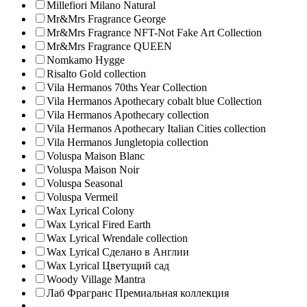
Millefiori Milano Natural
Mr&Mrs Fragrance George
Mr&Mrs Fragrance NFT-Not Fake Art Collection
Mr&Mrs Fragrance QUEEN
Nomkamo Hygge
Risalto Gold collection
Vila Hermanos 70ths Year Collection
Vila Hermanos Apothecary cobalt blue Collection
Vila Hermanos Apothecary collection
Vila Hermanos Apothecary Italian Cities collection
Vila Hermanos Jungletopia collection
Voluspa Maison Blanc
Voluspa Maison Noir
Voluspa Seasonal
Voluspa Vermeil
Wax Lyrical Colony
Wax Lyrical Fired Earth
Wax Lyrical Wrendale collection
Wax Lyrical Сделано в Англии
Wax Lyrical Цветущий сад
Woody Village Mantra
Лаб Фрагранс Премиальная коллекция