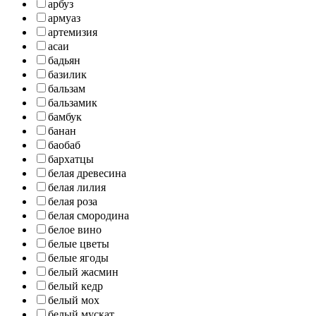
арбуз
армуаз
артемизия
асаи
бадьян
базилик
бальзам
бальзамик
бамбук
банан
баобаб
бархатцы
белая древесина
белая лилия
белая роза
белая смородина
белое вино
белые цветы
белые ягоды
белый жасмин
белый кедр
белый мох
белый мускат