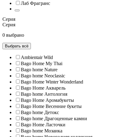
Лаб Фрагранс
Серия
Серия
0 выбрано
Выбрать всё
Ambientair Wild
Bago Home My Thai
Bago home Nature
Bago home Neoclassic
Bago Home Winter Wonderland
Bago Home Акварель
Bago home Антология
Bago Home Аромабукеты
Bago Home Весенние букеты
Bago home Детокс
Bago home Драгоценные камни
Bago Home Ласточки
Bago home Мозаика
Bago home Новогодняя коллекция