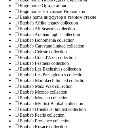
Bago home Ориджиналс
Bago home Тот самый Новый год
Banka home диффузор в темном стекле
Baobab Afrika legacy collection
Baobab All Seasons collection
Baobab Arabian nights collection
Baobab Bohomania collection
Baobab Caravane limited collection
Baobab Celeste collection
Baobab Côte d'Azur collection
Baobab Feathers collection
Baobab Les Exclusives collection
Baobab Les Prestigieuses collection
Baobab Marrakech limited collection
Baobab Maxi Wax collection
Baobab Mexico collection
Baobab Monaco collection
Baobab My first Baobab collection
Baobab Orientalist limited collection
Baobab Pearls collection
Baobab Provence collection
Baobab Rosace collection