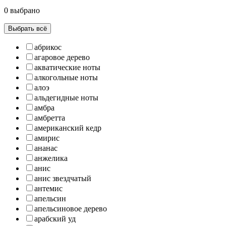
0 выбрано
Выбрать всё
абрикос
агаровое дерево
акватические ноты
алкогольные ноты
алоэ
альдегидные ноты
амбра
амбретта
американский кедр
амирис
ананас
анжелика
анис
анис звездчатый
антемис
апельсин
апельсиновое дерево
арабский уд