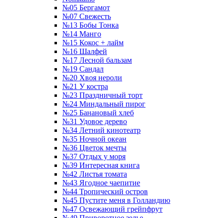
№05 Бергамот
№07 Свежесть
№13 Бобы Тонка
№14 Манго
№15 Кокос + лайм
№16 Шалфей
№17 Лесной бальзам
№19 Сандал
№20 Хвоя нероли
№21 У костра
№23 Праздничный торт
№24 Миндальный пирог
№25 Банановый хлеб
№31 Удовое дерево
№34 Летний кинотеатр
№35 Ночной океан
№36 Цветок мечты
№37 Отдых у моря
№39 Интересная книга
№42 Листья томата
№43 Ягодное чаепитие
№44 Тропический остров
№45 Пустите меня в Голландию
№47 Освежающий грейпфрут
№49 Приворотное зелье