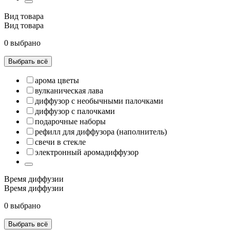
Вид товара
Вид товара
0 выбрано
Выбрать всё
арома цветы
вулканическая лава
диффузор с необычными палочками
диффузор с палочками
подарочные наборы
рефилл для диффузора (наполнитель)
свечи в стекле
электронный аромадиффузор
Время диффузии
Время диффузии
0 выбрано
Выбрать всё