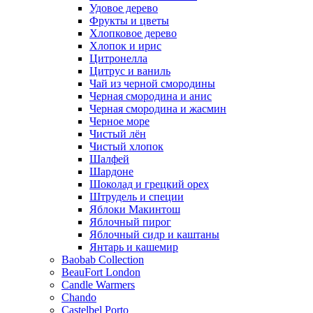
Удовое дерево
Фрукты и цветы
Хлопковое дерево
Хлопок и ирис
Цитронелла
Цитрус и ваниль
Чай из черной смородины
Черная смородина и анис
Черная смородина и жасмин
Черное море
Чистый лён
Чистый хлопок
Шалфей
Шардоне
Шоколад и грецкий орех
Штрудель и специи
Яблоки Макинтош
Яблочный пирог
Яблочный сидр и каштаны
Янтарь и кашемир
Baobab Collection
BeauFort London
Candle Warmers
Chando
Castelbel Porto