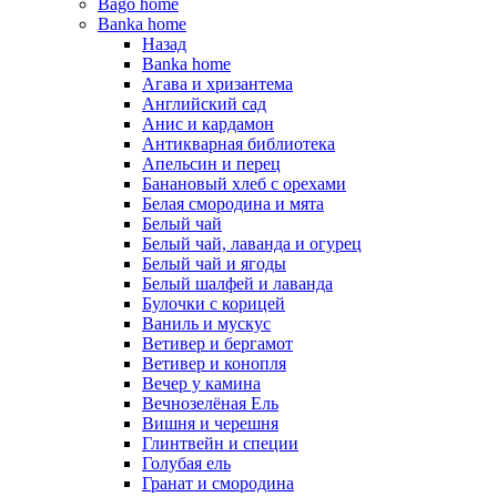
Bago home
Banka home
Назад
Banka home
Агава и хризантема
Английский сад
Анис и кардамон
Антикварная библиотека
Апельсин и перец
Банановый хлеб с орехами
Белая смородина и мята
Белый чай
Белый чай, лаванда и огурец
Белый чай и ягоды
Белый шалфей и лаванда
Булочки с корицей
Ваниль и мускус
Ветивер и бергамот
Ветивер и конопля
Вечер у камина
Вечнозелёная Ель
Вишня и черешня
Глинтвейн и специи
Голубая ель
Гранат и смородина