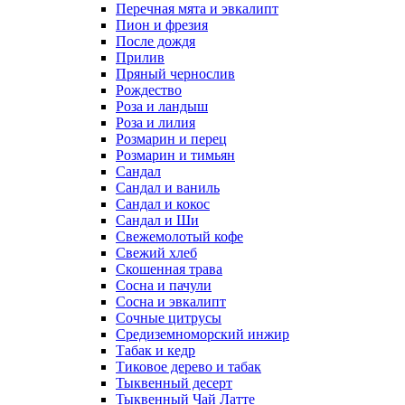
Перечная мята и эвкалипт
Пион и фрезия
После дождя
Прилив
Пряный чернослив
Рождество
Роза и ландыш
Роза и лилия
Розмарин и перец
Розмарин и тимьян
Сандал
Сандал и ваниль
Сандал и кокос
Сандал и Ши
Свежемолотый кофе
Свежий хлеб
Скошенная трава
Сосна и пачули
Сосна и эвкалипт
Сочные цитрусы
Средиземноморский инжир
Табак и кедр
Тиковое дерево и табак
Тыквенный десерт
Тыквенный Чай Латте