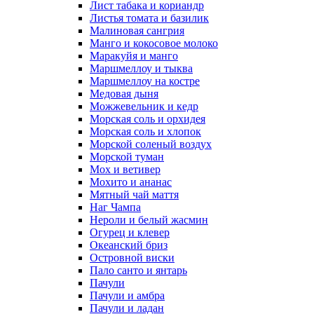
Лист табака и кориандр
Листья томата и базилик
Малиновая сангрия
Манго и кокосовое молоко
Маракуйя и манго
Маршмеллоу и тыква
Маршмеллоу на костре
Медовая дыня
Можжевельник и кедр
Морская соль и орхидея
Морская соль и хлопок
Морской соленый воздух
Морской туман
Мох и ветивер
Мохито и ананас
Мятный чай маття
Наг Чампа
Нероли и белый жасмин
Огурец и клевер
Океанский бриз
Островной виски
Пало санто и янтарь
Пачули
Пачули и амбра
Пачули и ладан