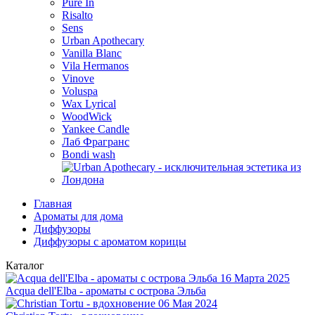
Pure In
Risalto
Sens
Urban Apothecary
Vanilla Blanc
Vila Hermanos
Vinove
Voluspa
Wax Lyrical
WoodWick
Yankee Candle
Лаб Фрагранс
Bondi wash
Главная
Ароматы для дома
Диффузоры
Диффузоры с ароматом корицы
Каталог
16 Марта 2025
Acqua dell'Elba - ароматы с острова Эльба
06 Мая 2024