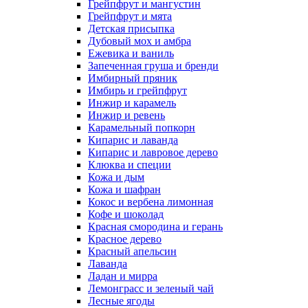
Грейпфрут и мангустин
Грейпфрут и мята
Детская присыпка
Дубовый мох и амбра
Ежевика и ваниль
Запеченная груша и бренди
Имбирный пряник
Имбирь и грейпфрут
Инжир и карамель
Инжир и ревень
Карамельный попкорн
Кипарис и лаванда
Кипарис и лавровое дерево
Клюква и специи
Кожа и дым
Кожа и шафран
Кокос и вербена лимонная
Кофе и шоколад
Красная смородина и герань
Красное дерево
Красный апельсин
Лаванда
Ладан и мирра
Лемонграсс и зеленый чай
Лесные ягоды