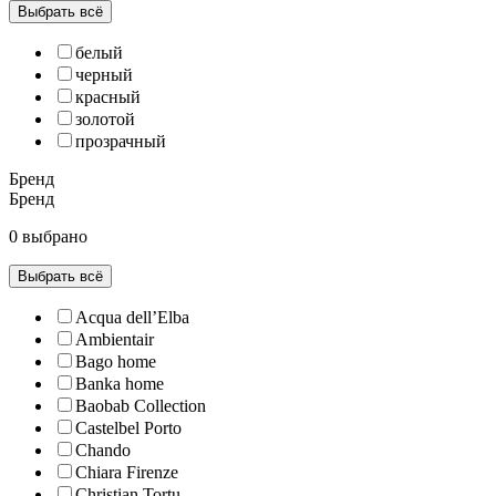
Выбрать всё
белый
черный
красный
золотой
прозрачный
Бренд
Бренд
0 выбрано
Выбрать всё
Acqua dell’Elba
Ambientair
Bago home
Banka home
Baobab Collection
Castelbel Porto
Chando
Chiara Firenze
Christian Tortu