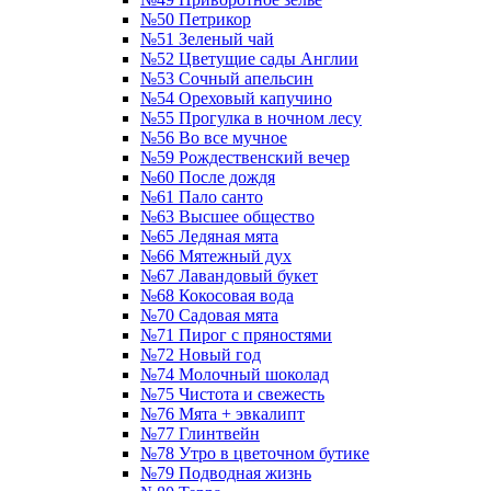
№50 Петрикор
№51 Зеленый чай
№52 Цветущие сады Англии
№53 Сочный апельсин
№54 Ореховый капучино
№55 Прогулка в ночном лесу
№56 Во все мучное
№59 Рождественский вечер
№60 После дождя
№61 Пало санто
№63 Высшее общество
№65 Ледяная мята
№66 Мятежный дух
№67 Лавандовый букет
№68 Кокосовая вода
№70 Садовая мята
№71 Пирог с пряностями
№72 Новый год
№74 Молочный шоколад
№75 Чистота и свежесть
№76 Мята + эвкалипт
№77 Глинтвейн
№78 Утро в цветочном бутике
№79 Подводная жизнь