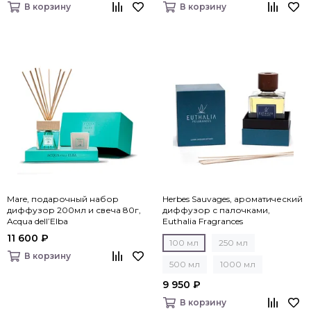
В корзину
В корзину
Mare, подарочный набор
Herbes Sauvages, ароматический
диффузор 200мл и свеча 80г,
диффузор с палочками,
Acqua dell’Elba
Euthalia Fragrances
11 600 ₽
100 мл
250 мл
В корзину
500 мл
1000 мл
9 950 ₽
В корзину