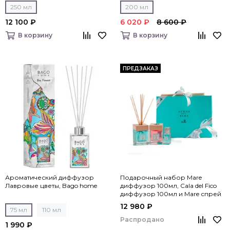
250 мл
200 мл
12 100 ₽
6 020 ₽
8 600 ₽
В корзину
В корзину
ПРЕДЗАКАЗ
Ароматический диффузор
Подарочный набор Mare
Лавровые цветы, Bago home
диффузор 100мл, Cala del Fico
диффузор 100мл и Mare спрей
для дома 15мл, Acqua dell’Elba
12 980 ₽
75 мл
110 мл
Распродано
1 990 ₽