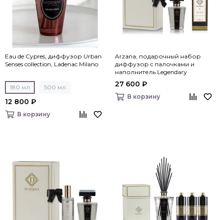
Eau de Cypres, диффузор Urban
Arzana, подарочный набор
Senses collection, Ladenac Milano
диффузор c палочками и
наполнитель Legendary
Fragrances, Danhera Italy
27 600 ₽
180 мл
500 мл
В корзину
12 800 ₽
В корзину