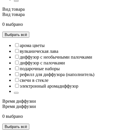
Вид товара
Вид товара
0 выбрано
Выбрать всё
арома цветы
вулканическая лава
диффузор с необычными палочками
диффузор с палочками
подарочные наборы
рефилл для диффузора (наполнитель)
свечи в стекле
электронный аромадиффузор
Время диффузии
Время диффузии
0 выбрано
Выбрать всё