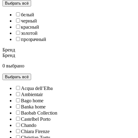
Выбрать всё
белый
черный
красный
золотой
прозрачный
Бренд
Бренд
0 выбрано
Выбрать всё
Acqua dell’Elba
Ambientair
Bago home
Banka home
Baobab Collection
Castelbel Porto
Chando
Chiara Firenze
Christian Tortu