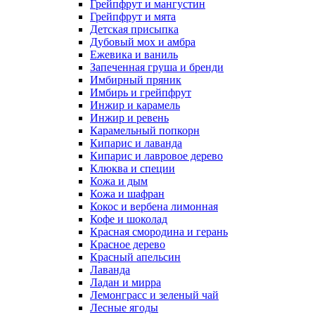
Грейпфрут и мангустин
Грейпфрут и мята
Детская присыпка
Дубовый мох и амбра
Ежевика и ваниль
Запеченная груша и бренди
Имбирный пряник
Имбирь и грейпфрут
Инжир и карамель
Инжир и ревень
Карамельный попкорн
Кипарис и лаванда
Кипарис и лавровое дерево
Клюква и специи
Кожа и дым
Кожа и шафран
Кокос и вербена лимонная
Кофе и шоколад
Красная смородина и герань
Красное дерево
Красный апельсин
Лаванда
Ладан и мирра
Лемонграсс и зеленый чай
Лесные ягоды