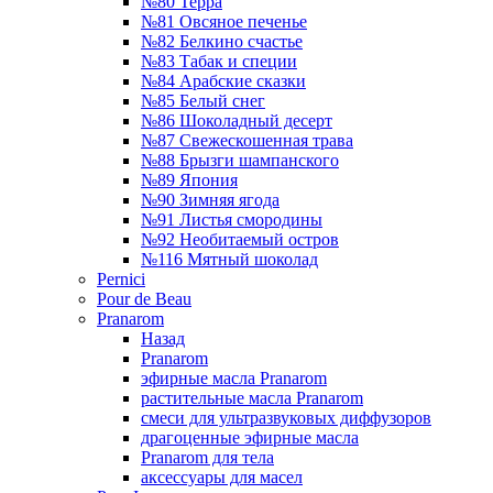
№80 Терра
№81 Овсяное печенье
№82 Белкино счастье
№83 Табак и специи
№84 Арабские сказки
№85 Белый снег
№86 Шоколадный десерт
№87 Свежескошенная трава
№88 Брызги шампанского
№89 Япония
№90 Зимняя ягода
№91 Листья смородины
№92 Необитаемый остров
№116 Мятный шоколад
Pernici
Pour de Beau
Pranarom
Назад
Pranarom
эфирные масла Pranarom
растительные масла Pranarom
смеси для ультразвуковых диффузоров
драгоценные эфирные масла
Pranarom для тела
аксессуары для масел