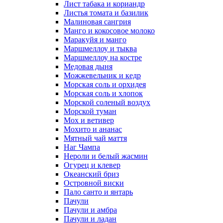
Лист табака и кориандр
Листья томата и базилик
Малиновая сангрия
Манго и кокосовое молоко
Маракуйя и манго
Маршмеллоу и тыква
Маршмеллоу на костре
Медовая дыня
Можжевельник и кедр
Морская соль и орхидея
Морская соль и хлопок
Морской соленый воздух
Морской туман
Мох и ветивер
Мохито и ананас
Мятный чай маття
Наг Чампа
Нероли и белый жасмин
Огурец и клевер
Океанский бриз
Островной виски
Пало санто и янтарь
Пачули
Пачули и амбра
Пачули и ладан