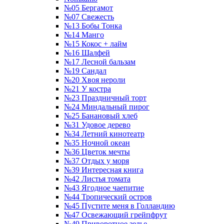
№05 Бергамот
№07 Свежесть
№13 Бобы Тонка
№14 Манго
№15 Кокос + лайм
№16 Шалфей
№17 Лесной бальзам
№19 Сандал
№20 Хвоя нероли
№21 У костра
№23 Праздничный торт
№24 Миндальный пирог
№25 Банановый хлеб
№31 Удовое дерево
№34 Летний кинотеатр
№35 Ночной океан
№36 Цветок мечты
№37 Отдых у моря
№39 Интересная книга
№42 Листья томата
№43 Ягодное чаепитие
№44 Тропический остров
№45 Пустите меня в Голландию
№47 Освежающий грейпфрут
№49 Приворотное зелье