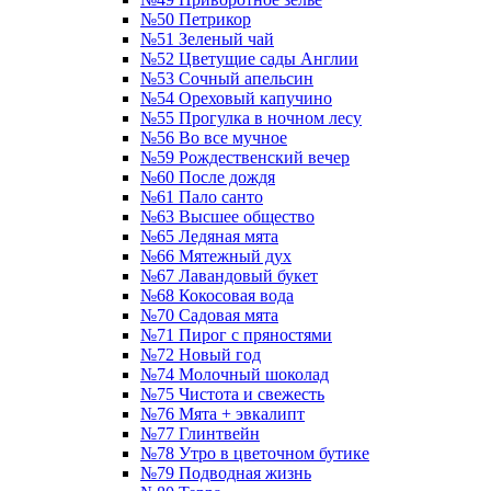
№50 Петрикор
№51 Зеленый чай
№52 Цветущие сады Англии
№53 Сочный апельсин
№54 Ореховый капучино
№55 Прогулка в ночном лесу
№56 Во все мучное
№59 Рождественский вечер
№60 После дождя
№61 Пало санто
№63 Высшее общество
№65 Ледяная мята
№66 Мятежный дух
№67 Лавандовый букет
№68 Кокосовая вода
№70 Садовая мята
№71 Пирог с пряностями
№72 Новый год
№74 Молочный шоколад
№75 Чистота и свежесть
№76 Мята + эвкалипт
№77 Глинтвейн
№78 Утро в цветочном бутике
№79 Подводная жизнь