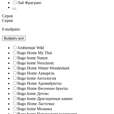
Лаб Фрагранс
Серия
Серия
0 выбрано
Выбрать всё
Ambientair Wild
Bago Home My Thai
Bago home Nature
Bago home Neoclassic
Bago Home Winter Wonderland
Bago Home Акварель
Bago home Антология
Bago Home Аромабукеты
Bago Home Весенние букеты
Bago home Детокс
Bago home Драгоценные камни
Bago Home Ласточки
Bago home Мозаика
Bago home Новогодняя коллекция