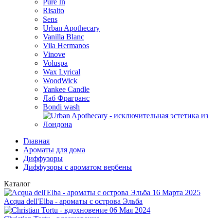
Pure In
Risalto
Sens
Urban Apothecary
Vanilla Blanc
Vila Hermanos
Vinove
Voluspa
Wax Lyrical
WoodWick
Yankee Candle
Лаб Фрагранс
Bondi wash
Главная
Ароматы для дома
Диффузоры
Диффузоры с ароматом вербены
Каталог
16 Марта 2025
Acqua dell'Elba - ароматы с острова Эльба
06 Мая 2024