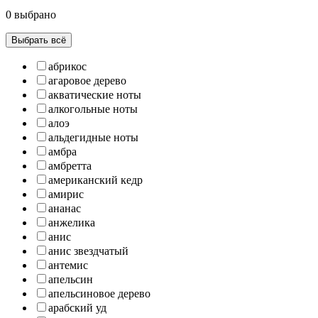
0 выбрано
Выбрать всё
абрикос
агаровое дерево
акватические ноты
алкогольные ноты
алоэ
альдегидные ноты
амбра
амбретта
американский кедр
амирис
ананас
анжелика
анис
анис звездчатый
антемис
апельсин
апельсиновое дерево
арабский уд