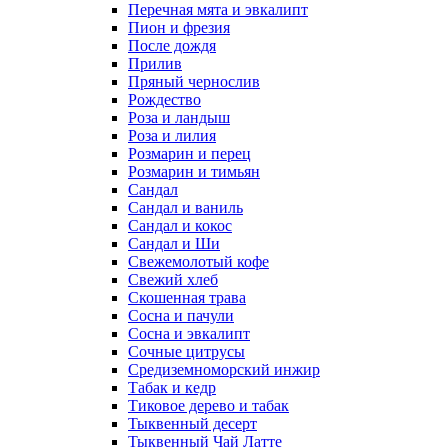
Перечная мята и эвкалипт
Пион и фрезия
После дождя
Прилив
Пряный чернослив
Рождество
Роза и ландыш
Роза и лилия
Розмарин и перец
Розмарин и тимьян
Сандал
Сандал и ваниль
Сандал и кокос
Сандал и Ши
Свежемолотый кофе
Свежий хлеб
Скошенная трава
Сосна и пачули
Сосна и эвкалипт
Сочные цитрусы
Средиземноморский инжир
Табак и кедр
Тиковое дерево и табак
Тыквенный десерт
Тыквенный Чай Латте