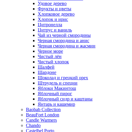
Удовое дерево
Фрукты и цветы
Хлопковое дерево
Хлопок и ирис
Цитронелла
Цитрус и ваниль
Чай из черной смородины
Черная смородина и анис
Черная смородина и жасмин
Черное море
Чистый лён
Чистый хлопок
Шалфей
Шардоне
Шоколад и грецкий орех
Штрудель и специи
Яблоки Макинтош
Яблочный пирог
Яблочный сидр и каштаны
Янтарь и кашемир
Baobab Collection
BeauFort London
Candle Warmers
Chando
Castelbel Porto