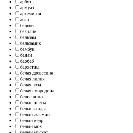
арбуз
армуаз
артемизия
асаи
бадьян
базилик
бальзам
бальзамик
бамбук
банан
баобаб
бархатцы
белая древесина
белая лилия
белая роза
белая смородина
белое вино
белые цветы
белые ягоды
белый жасмин
белый кедр
белый мох
белый мускат