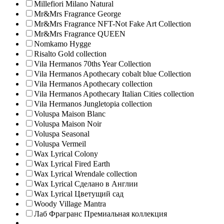
Millefiori Milano Natural
Mr&Mrs Fragrance George
Mr&Mrs Fragrance NFT-Not Fake Art Collection
Mr&Mrs Fragrance QUEEN
Nomkamo Hygge
Risalto Gold collection
Vila Hermanos 70ths Year Collection
Vila Hermanos Apothecary cobalt blue Collection
Vila Hermanos Apothecary collection
Vila Hermanos Apothecary Italian Cities collection
Vila Hermanos Jungletopia collection
Voluspa Maison Blanc
Voluspa Maison Noir
Voluspa Seasonal
Voluspa Vermeil
Wax Lyrical Colony
Wax Lyrical Fired Earth
Wax Lyrical Wrendale collection
Wax Lyrical Сделано в Англии
Wax Lyrical Цветущий сад
Woody Village Mantra
Лаб Фрагранс Премиальная коллекция