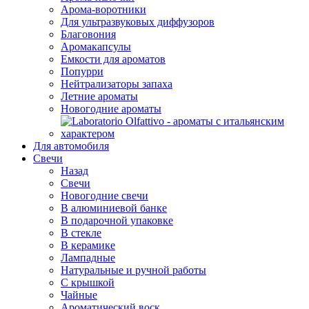
Арома-воротники
Для ультразвуковых диффузоров
Благовония
Аромакапсулы
Емкости для ароматов
Попурри
Нейтрализаторы запаха
Летние ароматы
Новогодние ароматы
Для автомобиля
Свечи
Назад
Свечи
Новогодние свечи
В алюминиевой банке
В подарочной упаковке
В стекле
В керамике
Лампадные
Натуральные и ручной работы
С крышкой
Чайные
Ароматический воск