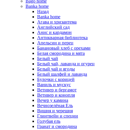
Bago home
Banka home
Назад
Banka home
Агава и хризантема
Английский сад
Анис и кардамон
Антикварная библиотека
Апельсин и перец
Банановый хлеб с орехами
Белая смородина и мята
Белый чай
Белый чай, лаванда и огурец
Белый чай и ягоды
Белый шалфей и лаванда
Булочки с корицей
Ваниль и мускус
Ветивер и бергамот
Ветивер и конопля
Вечер у камина
Вечнозелёная Ель
Вишня и черешня
Глинтвейн и специи
Голубая ель
Гранат и смородина