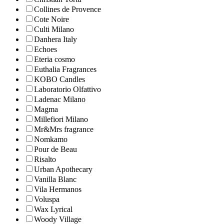
Collines de Рrovencе
Cote Noire
Culti Milano
Danhera Italy
Echoes
Eteria cosmo
Euthalia Fragrances
KOBO Candles
Laboratorio Olfattivo
Ladenac Milano
Magma
Millefiori Milano
Mr&Mrs fragrance
Nomkamo
Pour de Beau
Risalto
Urban Apothecary
Vanilla Blanc
Vila Hermanos
Voluspa
Wax Lyrical
Woody Village