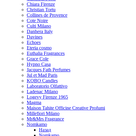
Chiara Firenze
Christian Tortu
Collines de Provence
Cote Noire
Culti Milano
Danhera Italy
Davines
Echoes
Eteria cosmo
Euthalia Fragrances
Grace Cole
Hypno Casa
Jacques Fath Perfumes
Jul et Mad Paris
KOBO Candles
Laboratorio Olfattivo
Ladenac Milano
Logevy Firenze 1965
Magma
Maison Tahite Officine Creative Profumi
Millefiori Milano
Mr&Mrs Fragrance
Nomkamo
Назад
Nomkamo