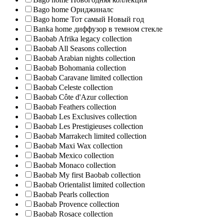
Bago home Ориджиналс
Bago home Тот самый Новый год
Banka home диффузор в темном стекле
Baobab Afrika legacy collection
Baobab All Seasons collection
Baobab Arabian nights collection
Baobab Bohomania collection
Baobab Caravane limited collection
Baobab Celeste collection
Baobab Côte d'Azur collection
Baobab Feathers collection
Baobab Les Exclusives collection
Baobab Les Prestigieuses collection
Baobab Marrakech limited collection
Baobab Maxi Wax collection
Baobab Mexico collection
Baobab Monaco collection
Baobab My first Baobab collection
Baobab Orientalist limited collection
Baobab Pearls collection
Baobab Provence collection
Baobab Rosace collection