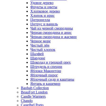
Удовое дерево
Фрукты и цветы
Хлопковое дерево
Хлопок и ирис
Цитронелла
Цитрус и ваниль
Чай из черной смородины
Черная смородина и анис
Черная смородина и жасмин
Черное море
Чистый лён
Чистый хлопок
Шалфей
Шардоне
Шоколад и грецкий орех
Штрудель и специи
Яблоки Макинтош
Яблочный пирог
Яблочный сидр и каштаны
Янтарь и кашемир
Baobab Collection
BeauFort London
Candle Warmers
Chando
Castelbel Porto