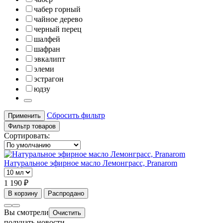
чабер горный
чайное дерево
черный перец
шалфей
шафран
эвкалипт
элеми
эстрагон
юдзу
Сбросить фильтр
Применить
Фильтр товаров
Сортировать:
Натуральное эфирное масло Лемонграсс, Pranarom
1 190 ₽
В корзину
Распродано
Вы смотрели
Очистить
получать новости