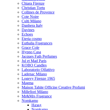
Chiara Firenze
Christian Tortu
Collines de Provence
Cote Noire
Culti Milano
Danhera Italy
Davines
Echoes
Eteria cosmo
Euthalia Fragrances
Grace Cole
Hypno Casa
Jacques Fath Perfumes
Jul et Mad Paris
KOBO Candles
Laboratorio Olfattivo
Ladenac Milano
Logevy Firenze 1965
Magma
Maison Tahite Officine Creative Profumi
Millefiori Milano
Mr&Mrs Fragrance
Nomkamo
Назад
Nomkamo