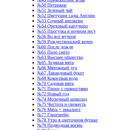
№50 Петрикор
№51 Зеленый чай
№52 Цветущие сады Англии
№53 Сочный апельсин
№54 Ореховый капучино
№55 Прогулка в ночном лесу
№56 Во все мучное
№59 Рождественский вечер
№60 После дождя
№61 Пало санто
№63 Высшее общество
№65 Ледяная мята
№66 Мятежный дух
№67 Лавандовый букет
№68 Кокосовая вода
№70 Садовая мята
№71 Пирог с пряностями
№72 Новый год
№74 Молочный шоколад
№75 Чистота и свежесть
№76 Мята + эвкалипт
№77 Глинтвейн
№78 Утро в цветочном бутике
№79 Подводная жизнь