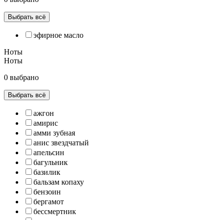
Выбрать всё
эфирное масло
Ноты
Ноты
0 выбрано
Выбрать всё
ажгон
амирис
амми зубная
анис звездчатый
апельсин
багульник
базилик
бальзам копаху
бензоин
бергамот
бессмертник