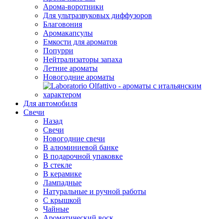
Арома-воротники
Для ультразвуковых диффузоров
Благовония
Аромакапсулы
Емкости для ароматов
Попурри
Нейтрализаторы запаха
Летние ароматы
Новогодние ароматы
Для автомобиля
Свечи
Назад
Свечи
Новогодние свечи
В алюминиевой банке
В подарочной упаковке
В стекле
В керамике
Лампадные
Натуральные и ручной работы
С крышкой
Чайные
Ароматический воск