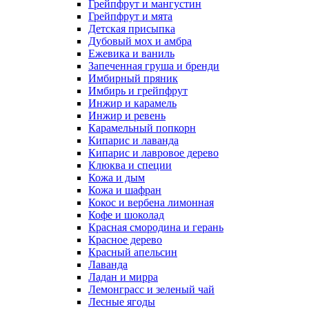
Грейпфрут и мангустин
Грейпфрут и мята
Детская присыпка
Дубовый мох и амбра
Ежевика и ваниль
Запеченная груша и бренди
Имбирный пряник
Имбирь и грейпфрут
Инжир и карамель
Инжир и ревень
Карамельный попкорн
Кипарис и лаванда
Кипарис и лавровое дерево
Клюква и специи
Кожа и дым
Кожа и шафран
Кокос и вербена лимонная
Кофе и шоколад
Красная смородина и герань
Красное дерево
Красный апельсин
Лаванда
Ладан и мирра
Лемонграсс и зеленый чай
Лесные ягоды