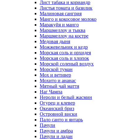
Лист табака и кориандр
Листья томата и базилик
Малиновая сангрия
Манго и кокосовое молоко
Маракуйя и манго
Маршмеллоу и тыква
Маршмеллоу на костре
Медовая дыня
Можжевельник и кедр
Морская соль и орхидея
Морская соль и хлопок
Морской соленый воздух
Морской туман
Мох и ветивер
Мохито и ананас
Мятный чай маття
Наг Чампа
Нероли и белый жасмин
Огурец и клевер
Океанский бриз
Островной виски
Пало санто и янтарь
Пачули
Пачули и амбра
Пачули и ладан