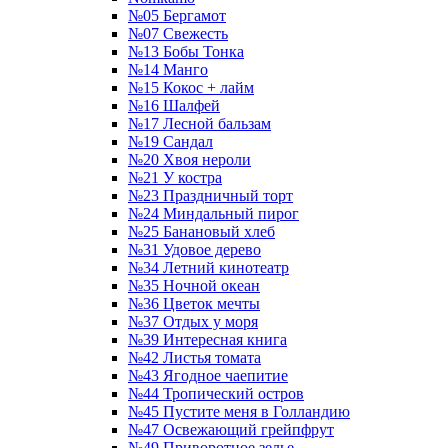
№05 Бергамот
№07 Свежесть
№13 Бобы Тонка
№14 Манго
№15 Кокос + лайм
№16 Шалфей
№17 Лесной бальзам
№19 Сандал
№20 Хвоя нероли
№21 У костра
№23 Праздничный торт
№24 Миндальный пирог
№25 Банановый хлеб
№31 Удовое дерево
№34 Летний кинотеатр
№35 Ночной океан
№36 Цветок мечты
№37 Отдых у моря
№39 Интересная книга
№42 Листья томата
№43 Ягодное чаепитие
№44 Тропический остров
№45 Пустите меня в Голландию
№47 Освежающий грейпфрут
№49 Приворотное зелье