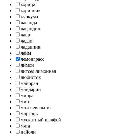
корица
коричник
куркума
лаванда
лавандин
лавр
ладан
ладанник
лайм
лемонграсс
лимон
литсея лимонная
любисток
майоран
мандарин
мирра
мирт
можжевельник
морковь
мускатный шалфей
мята
найоли