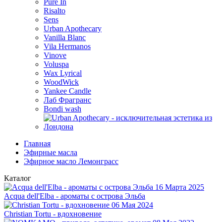
Pure In
Risalto
Sens
Urban Apothecary
Vanilla Blanc
Vila Hermanos
Vinove
Voluspa
Wax Lyrical
WoodWick
Yankee Candle
Лаб Фрагранс
Bondi wash
Главная
Эфирные масла
Эфирное масло Лемонграсс
Каталог
16 Марта 2025
Acqua dell'Elba - ароматы с острова Эльба
06 Мая 2024
Christian Tortu - вдохновение