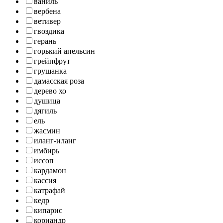
ваниль
вербена
ветивер
гвоздика
герань
горький апельсин
грейпфрут
грушанка
дамасская роза
дерево хо
душица
дягиль
ель
жасмин
иланг-иланг
имбирь
иссоп
кардамон
кассия
катрафай
кедр
кипарис
кориандр