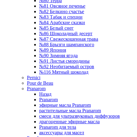
№80 Терра
№81 Овсяное печенье
№82 Белкино счастье
№83 Табак и специи
№84 Арабские сказки
№85 Белый снег
№86 Шоколадный десерт
№87 Свежескошенная трава
№88 Брызги шампанского
№89 Япония
№90 Зимняя ягода
№91 Листья смородины
№92 Необитаемый остров
№116 Мятный шоколад
Pernici
Pour de Beau
Pranarom
Назад
Pranarom
эфирные масла Pranarom
растительные масла Pranarom
смеси для ультразвуковых диффузоров
драгоценные эфирные масла
Pranarom для тела
аксессуары для масел