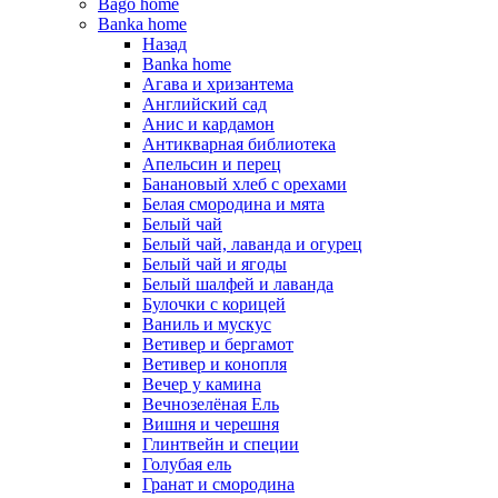
Bago home
Banka home
Назад
Banka home
Агава и хризантема
Английский сад
Анис и кардамон
Антикварная библиотека
Апельсин и перец
Банановый хлеб с орехами
Белая смородина и мята
Белый чай
Белый чай, лаванда и огурец
Белый чай и ягоды
Белый шалфей и лаванда
Булочки с корицей
Ваниль и мускус
Ветивер и бергамот
Ветивер и конопля
Вечер у камина
Вечнозелёная Ель
Вишня и черешня
Глинтвейн и специи
Голубая ель
Гранат и смородина