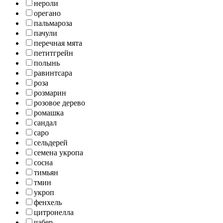
нероли
орегано
пальмароза
пачули
перечная мята
петитгрейн
полынь
равинтсара
роза
розмарин
розовое дерево
ромашка
сандал
саро
сельдерей
семена укропа
сосна
тимьян
тмин
укроп
фенхель
цитронелла
чабер