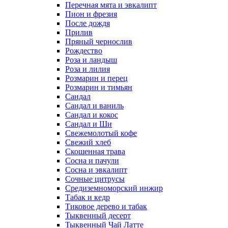
Перечная мята и эвкалипт
Пион и фрезия
После дождя
Прилив
Пряный чернослив
Рождество
Роза и ландыш
Роза и лилия
Розмарин и перец
Розмарин и тимьян
Сандал
Сандал и ваниль
Сандал и кокос
Сандал и Ши
Свежемолотый кофе
Свежий хлеб
Скошенная трава
Сосна и пачули
Сосна и эвкалипт
Сочные цитрусы
Средиземноморский инжир
Табак и кедр
Тиковое дерево и табак
Тыквенный десерт
Тыквенный Чай Латте