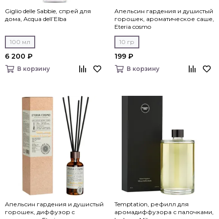
Giglio delle Sabbie, спрей для
Апельсин гардения и душистый
дома, Acqua dell’Elba
горошек, ароматическое саше,
Eteria cosmo
100 мл
10 гр
6 200 ₽
199 ₽
В корзину
В корзину
Апельсин гардения и душистый
Temptation, рефилл для
горошек, диффузор c
аромадиффузора с палочками,