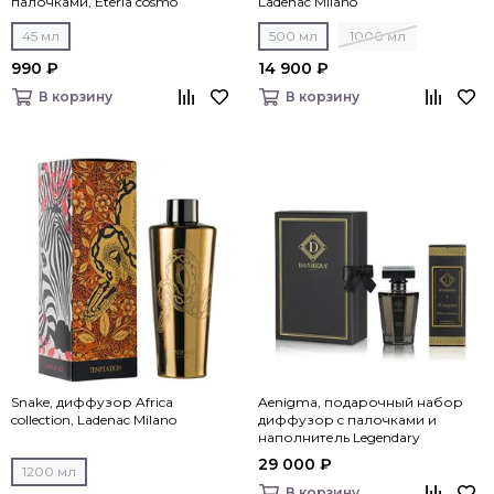
палочками, Eteria cosmo
Ladenac Milano
45 мл
500 мл
1000 мл
990 ₽
14 900 ₽
В корзину
В корзину
Snake, диффузор Africa
Aenigma, подарочный набор
collection, Ladenac Milano
диффузор c палочками и
наполнитель Legendary
Fragrances, Danhera Italy
29 000 ₽
1200 мл
В корзину