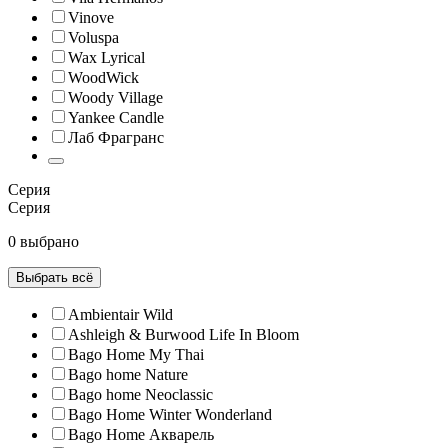
Vinove
Voluspa
Wax Lyrical
WoodWick
Woody Village
Yankee Candle
Лаб Фрагранс
Серия
Серия
0 выбрано
Выбрать всё
Ambientair Wild
Ashleigh & Burwood Life In Bloom
Bago Home My Thai
Bago home Nature
Bago home Neoclassic
Bago Home Winter Wonderland
Bago Home Акварель