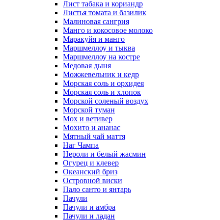
Лист табака и кориандр
Листья томата и базилик
Малиновая сангрия
Манго и кокосовое молоко
Маракуйя и манго
Маршмеллоу и тыква
Маршмеллоу на костре
Медовая дыня
Можжевельник и кедр
Морская соль и орхидея
Морская соль и хлопок
Морской соленый воздух
Морской туман
Мох и ветивер
Мохито и ананас
Мятный чай маття
Наг Чампа
Нероли и белый жасмин
Огурец и клевер
Океанский бриз
Островной виски
Пало санто и янтарь
Пачули
Пачули и амбра
Пачули и ладан