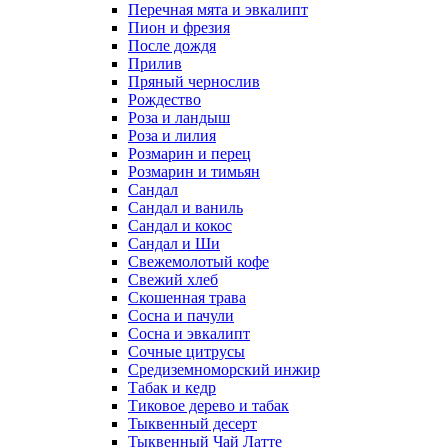
Перечная мята и эвкалипт
Пион и фрезия
После дождя
Прилив
Пряный чернослив
Рождество
Роза и ландыш
Роза и лилия
Розмарин и перец
Розмарин и тимьян
Сандал
Сандал и ваниль
Сандал и кокос
Сандал и Ши
Свежемолотый кофе
Свежий хлеб
Скошенная трава
Сосна и пачули
Сосна и эвкалипт
Сочные цитрусы
Средиземноморский инжир
Табак и кедр
Тиковое дерево и табак
Тыквенный десерт
Тыквенный Чай Латте