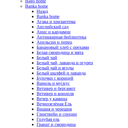
Bago home
Banka home
Назад
Banka home
Агава и хризантема
Английский сад
Анис и кардамон
Антикварная библиотека
Апельсин и перец
Банановый хлеб с орехами
Белая смородина и мята
Белый чай
Белый чай, лаванда и огурец
Белый чай и ягоды
Белый шалфей и лаванда
Булочки с корицей
Ваниль и мускус
Ветивер и бергамот
Ветивер и конопля
Вечер у камина
Вечнозелёная Ель
Вишня и черешня
Глинтвейн и специи
Голубая ель
Гранат и смородина