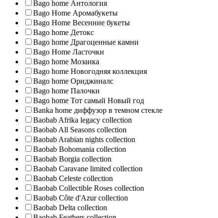
Bago home Антология
Bago Home Аромабукеты
Bago Home Весенние букеты
Bago home Детокс
Bago home Драгоценные камни
Bago Home Ласточки
Bago home Мозаика
Bago home Новогодняя коллекция
Bago home Ориджиналс
Bago home Палочки
Bago home Тот самый Новый год
Banka home диффузор в темном стекле
Baobab Afrika legacy collection
Baobab All Seasons collection
Baobab Arabian nights collection
Baobab Bohomania collection
Baobab Borgia collection
Baobab Caravane limited collection
Baobab Celeste collection
Baobab Collectible Roses collection
Baobab Côte d'Azur collection
Baobab Delta collection
Baobab Feathers collection