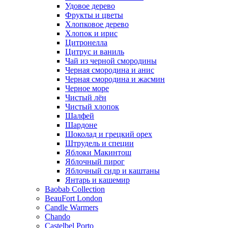
Удовое дерево
Фрукты и цветы
Хлопковое дерево
Хлопок и ирис
Цитронелла
Цитрус и ваниль
Чай из черной смородины
Черная смородина и анис
Черная смородина и жасмин
Черное море
Чистый лён
Чистый хлопок
Шалфей
Шардоне
Шоколад и грецкий орех
Штрудель и специи
Яблоки Макинтош
Яблочный пирог
Яблочный сидр и каштаны
Янтарь и кашемир
Baobab Collection
BeauFort London
Candle Warmers
Chando
Castelbel Porto