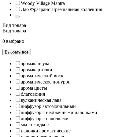
Woody Village Mantra
Лаб Фрагранс Премиальная коллекция
Вид товара
Вид товара
0 выбрано
Выбрать всё
аромакапсула
аромакарточки
ароматический воск
ароматическое попурри
арома цветы
благовония
вулканическая лава
диффузор автомобильный
диффузор с необычными палочками
диффузор с палочками
мыло жидкое
палочки ароматические
палочки ротанговые