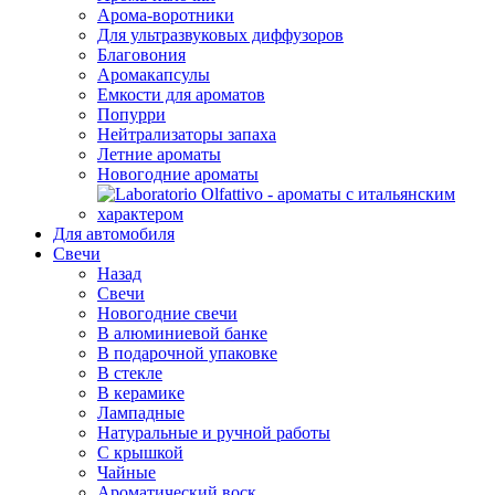
Арома-воротники
Для ультразвуковых диффузоров
Благовония
Аромакапсулы
Емкости для ароматов
Попурри
Нейтрализаторы запаха
Летние ароматы
Новогодние ароматы
Для автомобиля
Свечи
Назад
Свечи
Новогодние свечи
В алюминиевой банке
В подарочной упаковке
В стекле
В керамике
Лампадные
Натуральные и ручной работы
С крышкой
Чайные
Ароматический воск