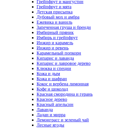
Грейпфрут и мангустин
Грейпфрут и мята
Детская присыпка
Дубовый мох и амбра
Ежевика и ваниль
Запеченная груша и бренди
Имбирный пряник
Имбирь и грейпфрут
Инжир и карамель
Инжир и ревень
Карамельный попкорн
Кипарис и лаванда
Кипарис и лавровое дерево
Клюква и специи
Кожа и дым
Кожа и шафран
Кокос и вербена лимонная
Кофе и шоколад
Красная смородина и герань
Красное дерево
Красный апельсин
Лаванда
Ладан и мирра
Лемонграсс и зеленый чай
Лесные ягоды