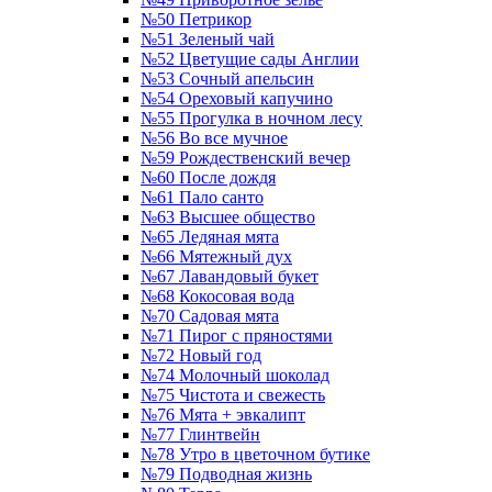
№50 Петрикор
№51 Зеленый чай
№52 Цветущие сады Англии
№53 Сочный апельсин
№54 Ореховый капучино
№55 Прогулка в ночном лесу
№56 Во все мучное
№59 Рождественский вечер
№60 После дождя
№61 Пало санто
№63 Высшее общество
№65 Ледяная мята
№66 Мятежный дух
№67 Лавандовый букет
№68 Кокосовая вода
№70 Садовая мята
№71 Пирог с пряностями
№72 Новый год
№74 Молочный шоколад
№75 Чистота и свежесть
№76 Мята + эвкалипт
№77 Глинтвейн
№78 Утро в цветочном бутике
№79 Подводная жизнь