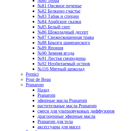
№80 Терра
№81 Овсяное печенье
№82 Белкино счастье
№83 Табак и специи
№84 Арабские сказки
№85 Белый снег
№86 Шоколадный десерт
№87 Свежескошенная трава
№88 Брызги шампанского
№89 Япония
№90 Зимняя ягода
№91 Листья смородины
№92 Необитаемый остров
№116 Мятный шоколад
Pernici
Pour de Beau
Pranarom
Назад
Pranarom
эфирные масла Pranarom
растительные масла Pranarom
смеси для ультразвуковых диффузоров
драгоценные эфирные масла
Pranarom для тела
аксессуары для масел