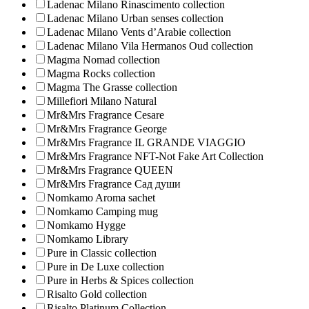
Ladenac Milano Rinascimento collection
Ladenac Milano Urban senses collection
Ladenac Milano Vents d’Arabie collection
Ladenac Milano Vila Hermanos Oud collection
Magma Nomad collection
Magma Rocks collection
Magma The Grasse collection
Millefiori Milano Natural
Mr&Mrs Fragrance Cesare
Mr&Mrs Fragrance George
Mr&Mrs Fragrance IL GRANDE VIAGGIO
Mr&Mrs Fragrance NFT-Not Fake Art Collection
Mr&Mrs Fragrance QUEEN
Mr&Mrs Fragrance Сад души
Nomkamo Aroma sachet
Nomkamo Camping mug
Nomkamo Hygge
Nomkamo Library
Pure in Classic collection
Pure in De Luxe collection
Pure in Herbs & Spices collection
Risalto Gold collection
Risalto Platinum Collection