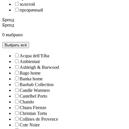
золотой
прозрачный
Бренд
Бренд
0 выбрано
Выбрать всё
Acqua dell’Elba
Ambientair
Ashleigh & Burwood
Bago home
Banka home
Baobab Collection
Candle Warmers
Castelbel Porto
Chando
Chiara Firenze
Christian Tortu
Collines de Рrovencе
Cote Noire