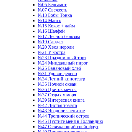
№05 Бергамот
№07 Свежесть
№13 Бобы Тонка
№14 Манго
№15 Кокос + лайм
№16 Шалфей
№17 Лесной бальзам
№19 Сандал
№20 Хвоя нероли
№21 У костра
№23 Праздничный торт
№24 Миндальный пирог
№25 Банановый хлеб
№31 Удовое дерево
№34 Летний кинотеатр
№35 Ночной океан
№36 Цветок мечты
№37 Отдых у моря
№39 Интересная книга
№42 Листья томата
№43 Ягодное чаепитие
№44 Тропический остров
№45 Пустите меня в Голландию
№47 Освежающий грейпфрут
№49 Приворотное зелье