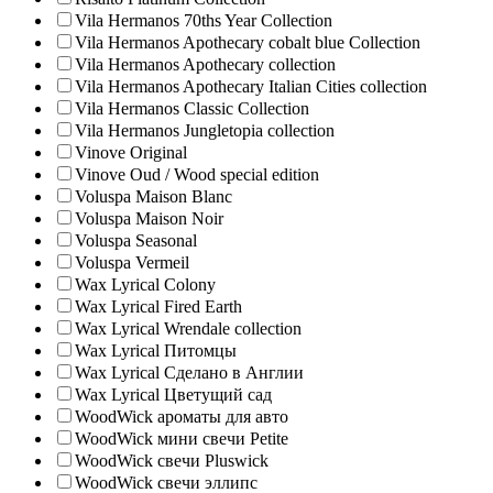
Vila Hermanos 70ths Year Collection
Vila Hermanos Apothecary cobalt blue Collection
Vila Hermanos Apothecary collection
Vila Hermanos Apothecary Italian Cities collection
Vila Hermanos Classic Collection
Vila Hermanos Jungletopia collection
Vinove Original
Vinove Oud / Wood special edition
Voluspa Maison Blanc
Voluspa Maison Noir
Voluspa Seasonal
Voluspa Vermeil
Wax Lyrical Colony
Wax Lyrical Fired Earth
Wax Lyrical Wrendale collection
Wax Lyrical Питомцы
Wax Lyrical Сделано в Англии
Wax Lyrical Цветущий сад
WoodWick ароматы для авто
WoodWick мини свечи Petite
WoodWick свечи Pluswick
WoodWick свечи эллипс