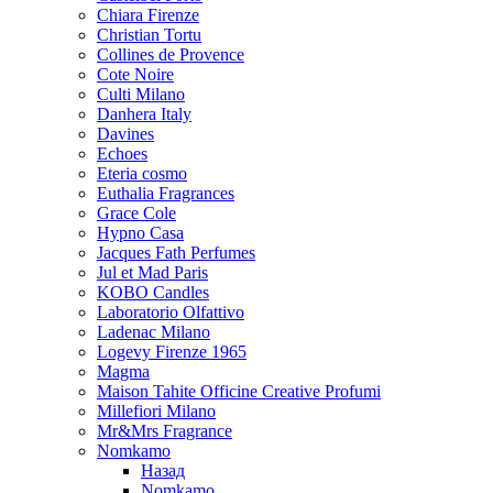
Chiara Firenze
Christian Tortu
Collines de Provence
Cote Noire
Culti Milano
Danhera Italy
Davines
Echoes
Eteria cosmo
Euthalia Fragrances
Grace Cole
Hypno Casa
Jacques Fath Perfumes
Jul et Mad Paris
KOBO Candles
Laboratorio Olfattivo
Ladenac Milano
Logevy Firenze 1965
Magma
Maison Tahite Officine Creative Profumi
Millefiori Milano
Mr&Mrs Fragrance
Nomkamo
Назад
Nomkamo