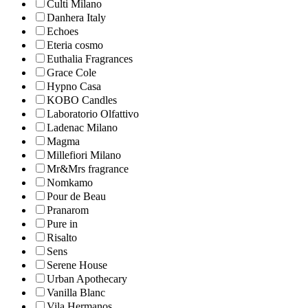
Culti Milano
Danhera Italy
Echoes
Eteria cosmo
Euthalia Fragrances
Grace Cole
Hypno Casa
KOBO Candles
Laboratorio Olfattivo
Ladenac Milano
Magma
Millefiori Milano
Mr&Mrs fragrance
Nomkamo
Pour de Beau
Pranarom
Pure in
Risalto
Sens
Serene House
Urban Apothecary
Vanilla Blanc
Vila Hermanos