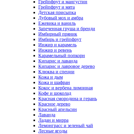
Грейпфрут и мангустин
Грейпфрут и мята
Детская присыпка
Дубовый мох и амбра
Ежевика и ваниль
Запеченная груша и бренди
Имбирный пряник
Имбирь и грейпфрут
Инжир и карамель
Инжир и ревень
Карамельный попкорн
Кипарис и лаванда
Кипарис и лавровое дерево
Клюква и специи
Кожа и дым
Кожа и шафран
Кокос и вербена лимонная
Кофе и шоколад
Красная смородина и герань
Красное дерево
Красный апельсин
Лаванда
Ладан и мирра
Лемонграсс и зеленый чай
Лесные ягоды