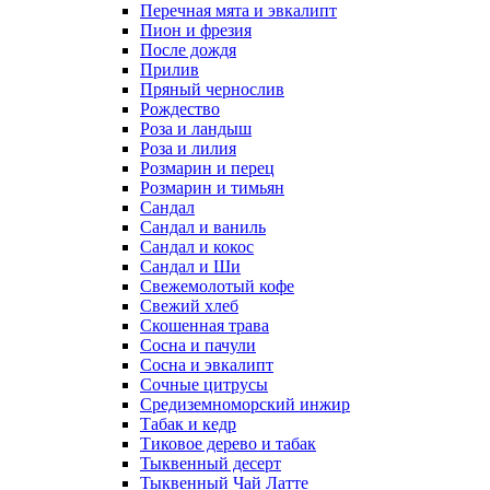
Перечная мята и эвкалипт
Пион и фрезия
После дождя
Прилив
Пряный чернослив
Рождество
Роза и ландыш
Роза и лилия
Розмарин и перец
Розмарин и тимьян
Сандал
Сандал и ваниль
Сандал и кокос
Сандал и Ши
Свежемолотый кофе
Свежий хлеб
Скошенная трава
Сосна и пачули
Сосна и эвкалипт
Сочные цитрусы
Средиземноморский инжир
Табак и кедр
Тиковое дерево и табак
Тыквенный десерт
Тыквенный Чай Латте