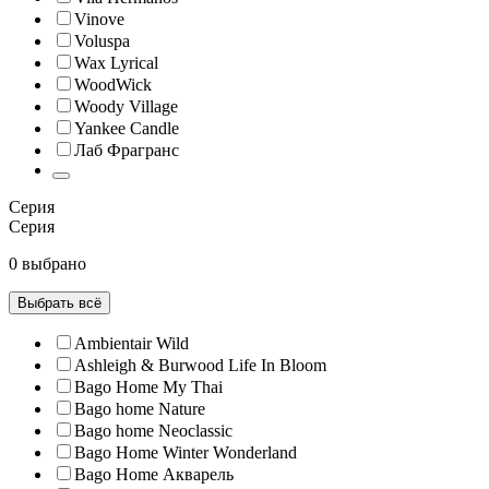
Vinove
Voluspa
Wax Lyrical
WoodWick
Woody Village
Yankee Candle
Лаб Фрагранс
Серия
Серия
0 выбрано
Выбрать всё
Ambientair Wild
Ashleigh & Burwood Life In Bloom
Bago Home My Thai
Bago home Nature
Bago home Neoclassic
Bago Home Winter Wonderland
Bago Home Акварель