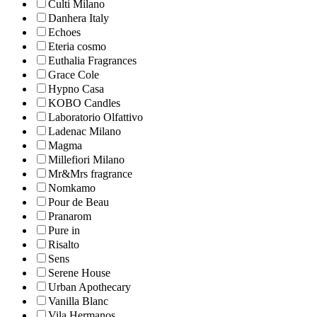
Culti Milano
Danhera Italy
Echoes
Eteria cosmo
Euthalia Fragrances
Grace Cole
Hypno Casa
KOBO Candles
Laboratorio Olfattivo
Ladenac Milano
Magma
Millefiori Milano
Mr&Mrs fragrance
Nomkamo
Pour de Beau
Pranarom
Pure in
Risalto
Sens
Serene House
Urban Apothecary
Vanilla Blanc
Vila Hermanos