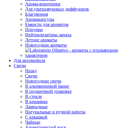
Арома-воротники
Для ультразвуковых диффузоров
Благовония
Аромакапсулы
Емкости для ароматов
Попурри
Нейтрализаторы запаха
Летние ароматы
Новогодние ароматы
Для автомобиля
Свечи
Назад
Свечи
Новогодние свечи
В алюминиевой банке
В подарочной упаковке
В стекле
В керамике
Лампадные
Натуральные и ручной работы
С крышкой
Чайные
Ароматический воск