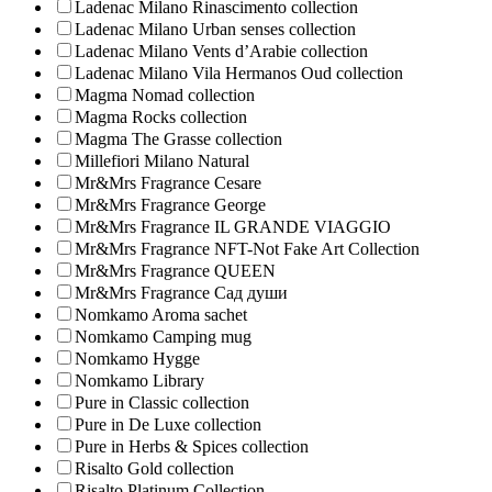
Ladenac Milano Rinascimento collection
Ladenac Milano Urban senses collection
Ladenac Milano Vents d’Arabie collection
Ladenac Milano Vila Hermanos Oud collection
Magma Nomad collection
Magma Rocks collection
Magma The Grasse collection
Millefiori Milano Natural
Mr&Mrs Fragrance Cesare
Mr&Mrs Fragrance George
Mr&Mrs Fragrance IL GRANDE VIAGGIO
Mr&Mrs Fragrance NFT-Not Fake Art Collection
Mr&Mrs Fragrance QUEEN
Mr&Mrs Fragrance Сад души
Nomkamo Aroma sachet
Nomkamo Camping mug
Nomkamo Hygge
Nomkamo Library
Pure in Classic collection
Pure in De Luxe collection
Pure in Herbs & Spices collection
Risalto Gold collection
Risalto Platinum Collection