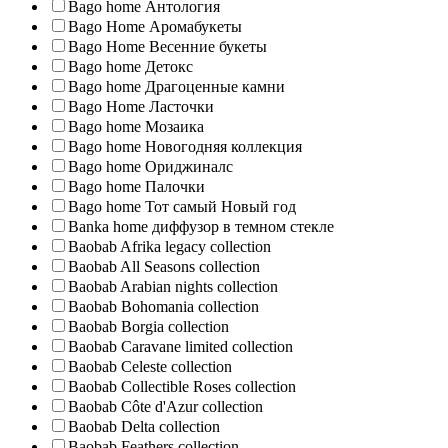
Bago home Антология
Bago Home Аромабукеты
Bago Home Весенние букеты
Bago home Детокс
Bago home Драгоценные камни
Bago Home Ласточки
Bago home Мозаика
Bago home Новогодняя коллекция
Bago home Ориджиналс
Bago home Палочки
Bago home Тот самый Новый год
Banka home диффузор в темном стекле
Baobab Afrika legacy collection
Baobab All Seasons collection
Baobab Arabian nights collection
Baobab Bohomania collection
Baobab Borgia collection
Baobab Caravane limited collection
Baobab Celeste collection
Baobab Collectible Roses collection
Baobab Côte d'Azur collection
Baobab Delta collection
Baobab Feathers collection