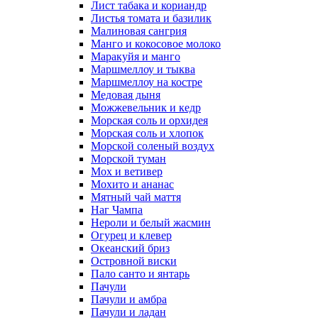
Лист табака и кориандр
Листья томата и базилик
Малиновая сангрия
Манго и кокосовое молоко
Маракуйя и манго
Маршмеллоу и тыква
Маршмеллоу на костре
Медовая дыня
Можжевельник и кедр
Морская соль и орхидея
Морская соль и хлопок
Морской соленый воздух
Морской туман
Мох и ветивер
Мохито и ананас
Мятный чай маття
Наг Чампа
Нероли и белый жасмин
Огурец и клевер
Океанский бриз
Островной виски
Пало санто и янтарь
Пачули
Пачули и амбра
Пачули и ладан