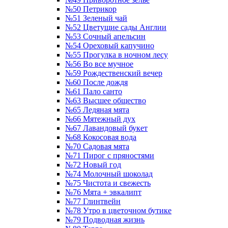
№50 Петрикор
№51 Зеленый чай
№52 Цветущие сады Англии
№53 Сочный апельсин
№54 Ореховый капучино
№55 Прогулка в ночном лесу
№56 Во все мучное
№59 Рождественский вечер
№60 После дождя
№61 Пало санто
№63 Высшее общество
№65 Ледяная мята
№66 Мятежный дух
№67 Лавандовый букет
№68 Кокосовая вода
№70 Садовая мята
№71 Пирог с пряностями
№72 Новый год
№74 Молочный шоколад
№75 Чистота и свежесть
№76 Мята + эвкалипт
№77 Глинтвейн
№78 Утро в цветочном бутике
№79 Подводная жизнь