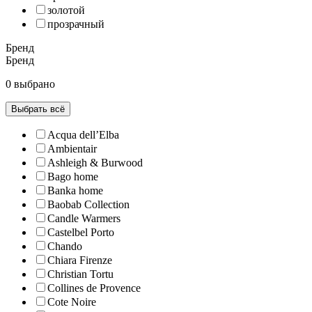
золотой
прозрачный
Бренд
Бренд
0 выбрано
Выбрать всё
Acqua dell’Elba
Ambientair
Ashleigh & Burwood
Bago home
Banka home
Baobab Collection
Candle Warmers
Castelbel Porto
Chando
Chiara Firenze
Christian Tortu
Collines de Рrovencе
Cote Noire