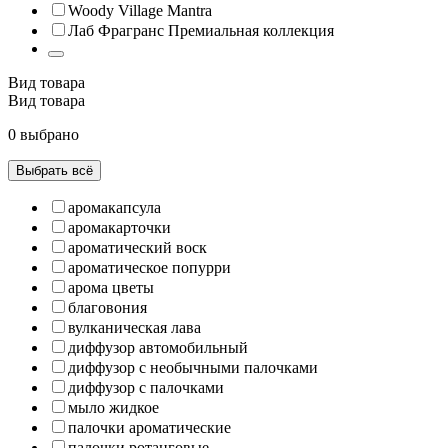
Woody Village Mantra
Лаб Фрагранс Премиальная коллекция
Вид товара
Вид товара
0 выбрано
Выбрать всё
аромакапсула
аромакарточки
ароматический воск
ароматическое попурри
арома цветы
благовония
вулканическая лава
диффузор автомобильный
диффузор с необычными палочками
диффузор с палочками
мыло жидкое
палочки ароматические
палочки ротанговые