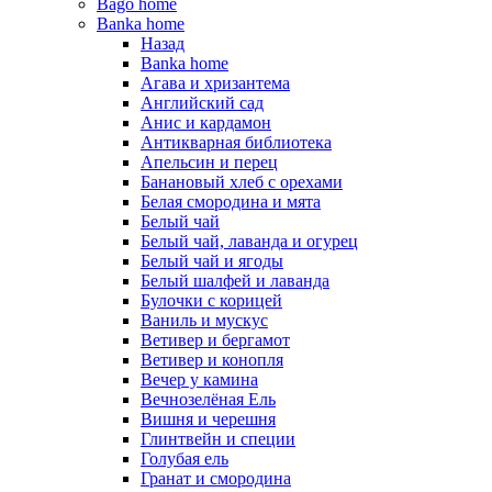
Bago home
Banka home
Назад
Banka home
Агава и хризантема
Английский сад
Анис и кардамон
Антикварная библиотека
Апельсин и перец
Банановый хлеб с орехами
Белая смородина и мята
Белый чай
Белый чай, лаванда и огурец
Белый чай и ягоды
Белый шалфей и лаванда
Булочки с корицей
Ваниль и мускус
Ветивер и бергамот
Ветивер и конопля
Вечер у камина
Вечнозелёная Ель
Вишня и черешня
Глинтвейн и специи
Голубая ель
Гранат и смородина