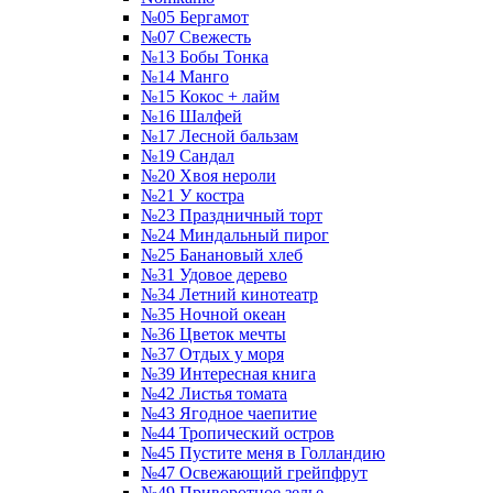
№05 Бергамот
№07 Свежесть
№13 Бобы Тонка
№14 Манго
№15 Кокос + лайм
№16 Шалфей
№17 Лесной бальзам
№19 Сандал
№20 Хвоя нероли
№21 У костра
№23 Праздничный торт
№24 Миндальный пирог
№25 Банановый хлеб
№31 Удовое дерево
№34 Летний кинотеатр
№35 Ночной океан
№36 Цветок мечты
№37 Отдых у моря
№39 Интересная книга
№42 Листья томата
№43 Ягодное чаепитие
№44 Тропический остров
№45 Пустите меня в Голландию
№47 Освежающий грейпфрут
№49 Приворотное зелье