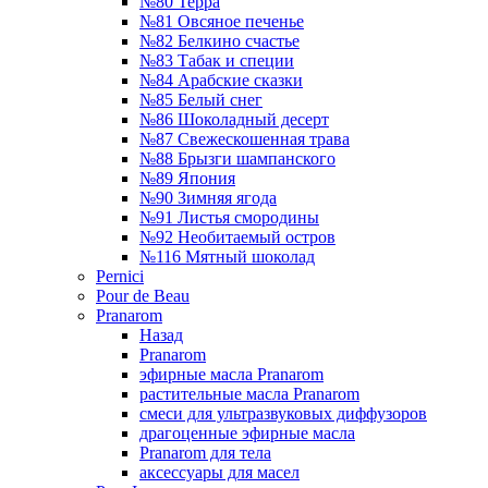
№80 Терра
№81 Овсяное печенье
№82 Белкино счастье
№83 Табак и специи
№84 Арабские сказки
№85 Белый снег
№86 Шоколадный десерт
№87 Свежескошенная трава
№88 Брызги шампанского
№89 Япония
№90 Зимняя ягода
№91 Листья смородины
№92 Необитаемый остров
№116 Мятный шоколад
Pernici
Pour de Beau
Pranarom
Назад
Pranarom
эфирные масла Pranarom
растительные масла Pranarom
смеси для ультразвуковых диффузоров
драгоценные эфирные масла
Pranarom для тела
аксессуары для масел