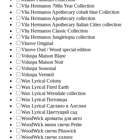
Vila Hermanos 70ths Year Collection
Vila Hermanos Apothecary cobalt blue Collection
Vila Hermanos Apothecary collection
Vila Hermanos Apothecary Italian Cities collection
Vila Hermanos Classic Collection
Vila Hermanos Jungletopia collection
Vinove Original
Vinove Oud / Wood special edition
Voluspa Maison Blanc
Voluspa Maison Noir
Voluspa Seasonal
Voluspa Vermeil
Wax Lyrical Colony
Wax Lyrical Fired Earth
Wax Lyrical Wrendale collection
Wax Lyrical Питомцы
Wax Lyrical Сделано в Англии
Wax Lyrical Цветущий сад
WoodWick ароматы для авто
WoodWick мини свечи Petite
WoodWick свечи Pluswick
WoodWick свечи эллипс