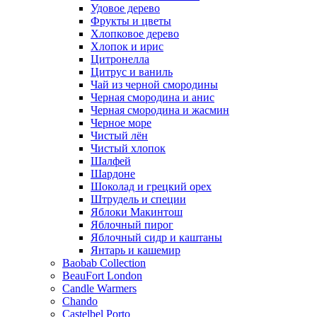
Удовое дерево
Фрукты и цветы
Хлопковое дерево
Хлопок и ирис
Цитронелла
Цитрус и ваниль
Чай из черной смородины
Черная смородина и анис
Черная смородина и жасмин
Черное море
Чистый лён
Чистый хлопок
Шалфей
Шардоне
Шоколад и грецкий орех
Штрудель и специи
Яблоки Макинтош
Яблочный пирог
Яблочный сидр и каштаны
Янтарь и кашемир
Baobab Collection
BeauFort London
Candle Warmers
Chando
Castelbel Porto