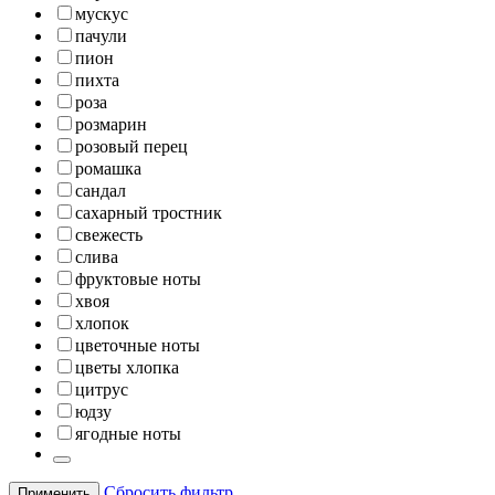
мускус
пачули
пион
пихта
роза
розмарин
розовый перец
ромашка
сандал
сахарный тростник
свежесть
слива
фруктовые ноты
хвоя
хлопок
цветочные ноты
цветы хлопка
цитрус
юдзу
ягодные ноты
Сбросить фильтр
Применить