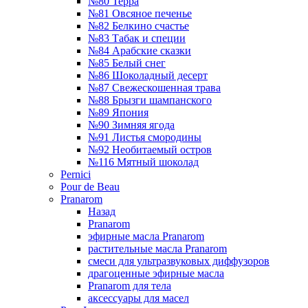
№80 Терра
№81 Овсяное печенье
№82 Белкино счастье
№83 Табак и специи
№84 Арабские сказки
№85 Белый снег
№86 Шоколадный десерт
№87 Свежескошенная трава
№88 Брызги шампанского
№89 Япония
№90 Зимняя ягода
№91 Листья смородины
№92 Необитаемый остров
№116 Мятный шоколад
Pernici
Pour de Beau
Pranarom
Назад
Pranarom
эфирные масла Pranarom
растительные масла Pranarom
смеси для ультразвуковых диффузоров
драгоценные эфирные масла
Pranarom для тела
аксессуары для масел