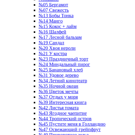
№05 Бергамот
№07 Свежесть
№13 Бобы Тонка
№14 Манго
№15 Кокос + лайм
№16 Шалфей
№17 Лесной бальзам
№19 Сандал
№20 Хвоя нероли
№21 У костра
№23 Праздничный торт
№24 Миндальный пирог
№25 Банановый хлеб
№31 Удовое дерево
№34 Летний кинотеатр
№35 Ночной океан
№36 Цветок мечты
№37 Отдых у моря
№39 Интересная книга
№42 Листья томата
№43 Ягодное чаепитие
№44 Тропический остров
№45 Пустите меня в Голландию
№47 Освежающий грейпфрут
№49 Приворотное зелье