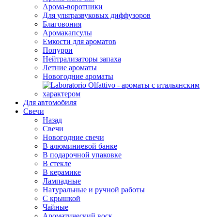
Арома-воротники
Для ультразвуковых диффузоров
Благовония
Аромакапсулы
Емкости для ароматов
Попурри
Нейтрализаторы запаха
Летние ароматы
Новогодние ароматы
Для автомобиля
Свечи
Назад
Свечи
Новогодние свечи
В алюминиевой банке
В подарочной упаковке
В стекле
В керамике
Лампадные
Натуральные и ручной работы
С крышкой
Чайные
Ароматический воск