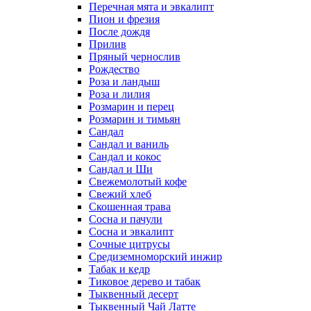
Перечная мята и эвкалипт
Пион и фрезия
После дождя
Прилив
Пряный чернослив
Рождество
Роза и ландыш
Роза и лилия
Розмарин и перец
Розмарин и тимьян
Сандал
Сандал и ваниль
Сандал и кокос
Сандал и Ши
Свежемолотый кофе
Свежий хлеб
Скошенная трава
Сосна и пачули
Сосна и эвкалипт
Сочные цитрусы
Средиземноморский инжир
Табак и кедр
Тиковое дерево и табак
Тыквенный десерт
Тыквенный Чай Латте