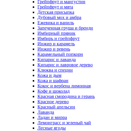
Грейпфрут и мангустин
Грейпфрут и мята
Детская присыпка
Дубовый мох и амбра
Ежевика и ваниль
Запеченная груша и бренди
Имбирный пряник
Имбирь и грейпфрут
Инжир и карамель
Инжир и ревень
Карамельный попкорн
Кипарис и лаванда
Кипарис и лавровое дерево
Клюква и специи
Кожа и дым
Кожа и шафран
Кокос и вербена лимонная
Кофе и шоколад
Красная смородина и герань
Красное дерево
Красный апельсин
Лаванда
Ладан и мирра
Лемонграсс и зеленый чай
Лесные ягоды