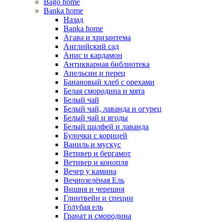
Bago home
Banka home
Назад
Banka home
Агава и хризантема
Английский сад
Анис и кардамон
Антикварная библиотека
Апельсин и перец
Банановый хлеб с орехами
Белая смородина и мята
Белый чай
Белый чай, лаванда и огурец
Белый чай и ягоды
Белый шалфей и лаванда
Булочки с корицей
Ваниль и мускус
Ветивер и бергамот
Ветивер и конопля
Вечер у камина
Вечнозелёная Ель
Вишня и черешня
Глинтвейн и специи
Голубая ель
Гранат и смородина