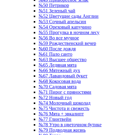
№50 Петрикор
№51 Зеленый чай
№52 Цветущие сады Англии
№53 Сочный апельсин
№54 Ореховый капучино
№55 Прогулка в ночном лесу
№56 Во все мучное
№59 Рождественский вечер
№60 После дождя
№61 Пало санто
№63 Высшее общество
№65 Ледяная мята
№66 Мятежный дух
№67 Лавандовый букет
№68 Кокосовая вода
№70 Садовая мята
№71 Пирог с пряностями
№72 Новый год
№74 Молочный шоколад
№75 Чистота и свежесть
№76 Мята + эвкалипт
№77 Глинтвейн
№78 Утро в цветочном бутике
№79 Подводная жизнь