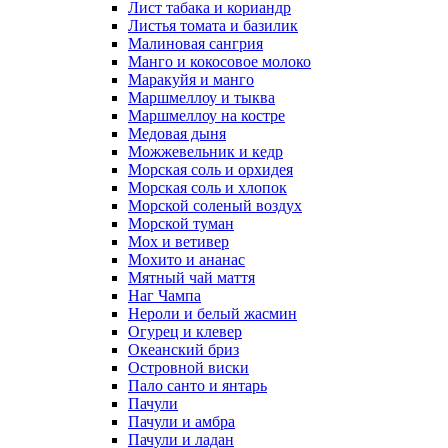
Лист табака и кориандр
Листья томата и базилик
Малиновая сангрия
Манго и кокосовое молоко
Маракуйя и манго
Маршмеллоу и тыква
Маршмеллоу на костре
Медовая дыня
Можжевельник и кедр
Морская соль и орхидея
Морская соль и хлопок
Морской соленый воздух
Морской туман
Мох и ветивер
Мохито и ананас
Мятный чай маття
Наг Чампа
Нероли и белый жасмин
Огурец и клевер
Океанский бриз
Островной виски
Пало санто и янтарь
Пачули
Пачули и амбра
Пачули и ладан