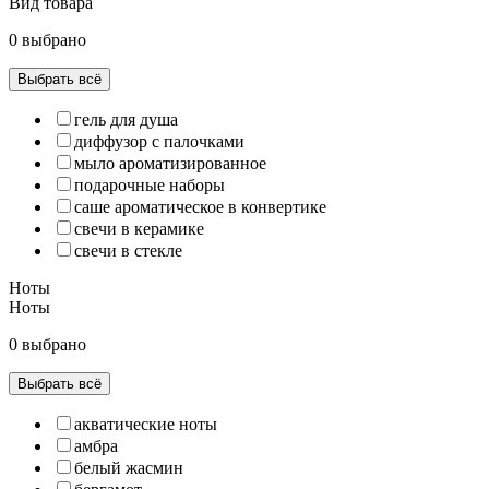
Вид товара
0 выбрано
Выбрать всё
гель для душа
диффузор с палочками
мыло ароматизированное
подарочные наборы
саше ароматическое в конвертике
свечи в керамике
свечи в стекле
Ноты
Ноты
0 выбрано
Выбрать всё
акватические ноты
амбра
белый жасмин