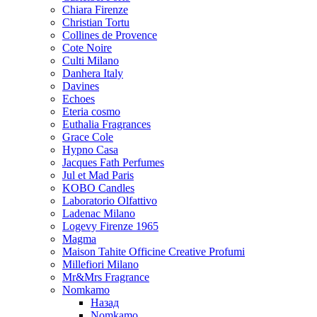
Chiara Firenze
Christian Tortu
Collines de Provence
Cote Noire
Culti Milano
Danhera Italy
Davines
Echoes
Eteria cosmo
Euthalia Fragrances
Grace Cole
Hypno Casa
Jacques Fath Perfumes
Jul et Mad Paris
KOBO Candles
Laboratorio Olfattivo
Ladenac Milano
Logevy Firenze 1965
Magma
Maison Tahite Officine Creative Profumi
Millefiori Milano
Mr&Mrs Fragrance
Nomkamo
Назад
Nomkamo