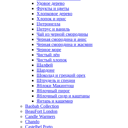
Удовое дерево
Фрукты и цветы
Хлопковое дерево
Хлопок и ирис
Цитронелла
Цитрус и ваниль
Чай из черной смородины
Черная смородина и анис
Черная смородина и жасмин
Черное море
Чистый лён
Чистый хлопок
Шалфей
Шардоне
Шоколад и грецкий орех
Штрудель и специи
Яблоки Макинтош
Яблочный пирог
Яблочный сидр и каштаны
Янтарь и кашемир
Baobab Collection
BeauFort London
Candle Warmers
Chando
Castelbel Porto