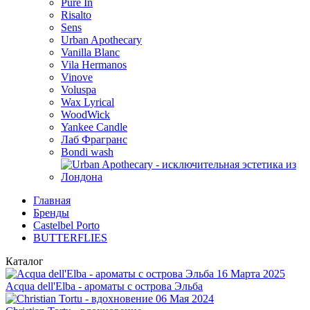
Pure In
Risalto
Sens
Urban Apothecary
Vanilla Blanc
Vila Hermanos
Vinove
Voluspa
Wax Lyrical
WoodWick
Yankee Candle
Лаб Фрагранс
Bondi wash
Главная
Бренды
Castelbel Porto
BUTTERFLIES
Каталог
16 Марта 2025
Acqua dell'Elba - ароматы с острова Эльба
06 Мая 2024