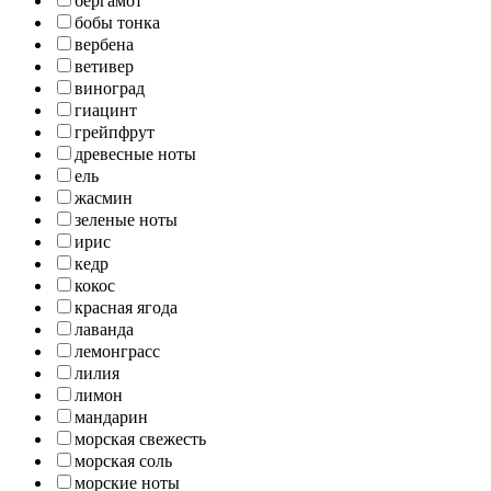
бергамот
бобы тонка
вербена
ветивер
виноград
гиацинт
грейпфрут
древесные ноты
ель
жасмин
зеленые ноты
ирис
кедр
кокос
красная ягода
лаванда
лемонграсс
лилия
лимон
мандарин
морская свежесть
морская соль
морские ноты