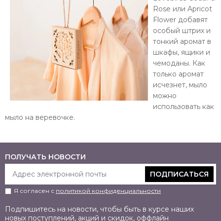
Rose или Apricot
Flower добавят
особый штрих и
тонкий аромат в
шкафы, ящики и
чемоданы.
Как
только аромат
исчезнет, ​​мыло
можно
использовать как
мыло на веревочке.
ПОЛУЧАТЬ НОВОСТИ
ПОДПИСАТЬСЯ
Я согласен с
политикой конфиденциальности
Подпишитесь на новости, чтобы быть в курсе наших
новых поступлений, акций и скидок, оффлайн