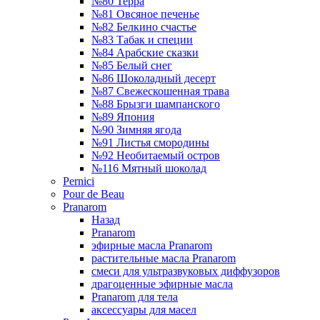
№80 Терра
№81 Овсяное печенье
№82 Белкино счастье
№83 Табак и специи
№84 Арабские сказки
№85 Белый снег
№86 Шоколадный десерт
№87 Свежескошенная трава
№88 Брызги шампанского
№89 Япония
№90 Зимняя ягода
№91 Листья смородины
№92 Необитаемый остров
№116 Мятный шоколад
Pernici
Pour de Beau
Pranarom
Назад
Pranarom
эфирные масла Pranarom
растительные масла Pranarom
смеси для ультразвуковых диффузоров
драгоценные эфирные масла
Pranarom для тела
аксессуары для масел