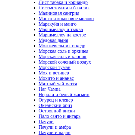
Лист табака и кориандр
Листья томата и базилик
Малиновая сангрия
Манго и кокосовое молоко
Маракуйя и манго
Маршмеллоу и тыква
Маршмеллоу на костре
Медовая дыня
Можжевельник и кедр
Морская соль и орхидея
Морская соль и хлопок
Морской соленый воздух
Морской туман
Мох и ветивер
Мохито и ананас
Мятный чай маття
Наг Чампа
Нероли и белый жасмин
Огурец и клевер
Океанский бриз
Островной виски
Пало санто и янтарь
Пачули
Пачули и амбра
Пачули и ладан