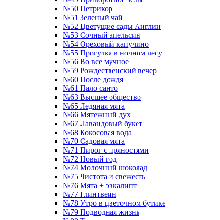
№50 Петрикор
№51 Зеленый чай
№52 Цветущие сады Англии
№53 Сочный апельсин
№54 Ореховый капучино
№55 Прогулка в ночном лесу
№56 Во все мучное
№59 Рождественский вечер
№60 После дождя
№61 Пало санто
№63 Высшее общество
№65 Ледяная мята
№66 Мятежный дух
№67 Лавандовый букет
№68 Кокосовая вода
№70 Садовая мята
№71 Пирог с пряностями
№72 Новый год
№74 Молочный шоколад
№75 Чистота и свежесть
№76 Мята + эвкалипт
№77 Глинтвейн
№78 Утро в цветочном бутике
№79 Подводная жизнь