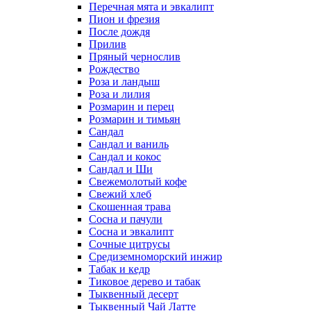
Перечная мята и эвкалипт
Пион и фрезия
После дождя
Прилив
Пряный чернослив
Рождество
Роза и ландыш
Роза и лилия
Розмарин и перец
Розмарин и тимьян
Сандал
Сандал и ваниль
Сандал и кокос
Сандал и Ши
Свежемолотый кофе
Свежий хлеб
Скошенная трава
Сосна и пачули
Сосна и эвкалипт
Сочные цитрусы
Средиземноморский инжир
Табак и кедр
Тиковое дерево и табак
Тыквенный десерт
Тыквенный Чай Латте