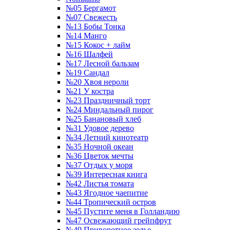
№05 Бергамот
№07 Свежесть
№13 Бобы Тонка
№14 Манго
№15 Кокос + лайм
№16 Шалфей
№17 Лесной бальзам
№19 Сандал
№20 Хвоя нероли
№21 У костра
№23 Праздничный торт
№24 Миндальный пирог
№25 Банановый хлеб
№31 Удовое дерево
№34 Летний кинотеатр
№35 Ночной океан
№36 Цветок мечты
№37 Отдых у моря
№39 Интересная книга
№42 Листья томата
№43 Ягодное чаепитие
№44 Тропический остров
№45 Пустите меня в Голландию
№47 Освежающий грейпфрут
№49 Приворотное зелье