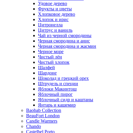
Удовое дерево
Фрукты и цветы
Хлопковое дерево
Хлопок и ирис
Цитронелла
Цитрус и ваниль
Чай из черной смородины
Черная смородина и анис
Черная смородина и жасмин
Черное море
Чистый лён
Чистый хлопок
Шалфей
Шардоне
Шоколад и грецкий орех
Штрудель и специи
Яблоки Макинтош
Яблочный пирог
Яблочный сидр и каштаны
Янтарь и кашемир
Baobab Collection
BeauFort London
Candle Warmers
Chando
Castelbel Porto