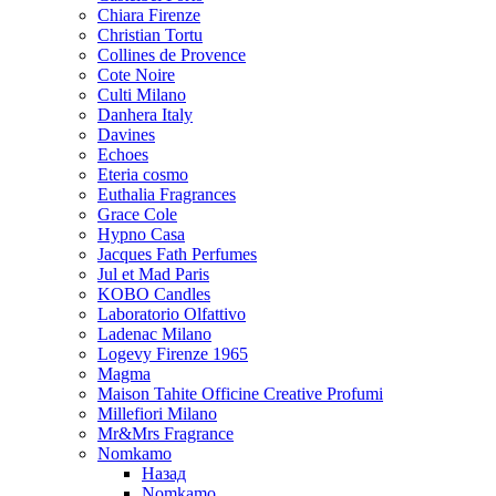
Chiara Firenze
Christian Tortu
Collines de Provence
Cote Noire
Culti Milano
Danhera Italy
Davines
Echoes
Eteria cosmo
Euthalia Fragrances
Grace Cole
Hypno Casa
Jacques Fath Perfumes
Jul et Mad Paris
KOBO Candles
Laboratorio Olfattivo
Ladenac Milano
Logevy Firenze 1965
Magma
Maison Tahite Officine Creative Profumi
Millefiori Milano
Mr&Mrs Fragrance
Nomkamo
Назад
Nomkamo