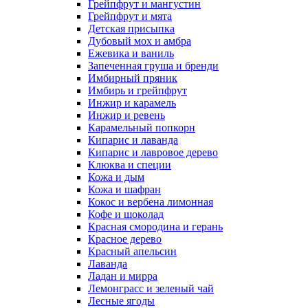
Грейпфрут и мангустин
Грейпфрут и мята
Детская присыпка
Дубовый мох и амбра
Ежевика и ваниль
Запеченная груша и бренди
Имбирный пряник
Имбирь и грейпфрут
Инжир и карамель
Инжир и ревень
Карамельный попкорн
Кипарис и лаванда
Кипарис и лавровое дерево
Клюква и специи
Кожа и дым
Кожа и шафран
Кокос и вербена лимонная
Кофе и шоколад
Красная смородина и герань
Красное дерево
Красный апельсин
Лаванда
Ладан и мирра
Лемонграсс и зеленый чай
Лесные ягоды