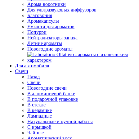
Арома-воротники
Для ультразвуковых диффузоров
Благовония
Аромакапсулы
Емкости для ароматов
Попурри
Нейтрализаторы запаха
Летние ароматы
Новогодние ароматы
Для автомобиля
Свечи
Назад
Свечи
Новогодние свечи
В алюминиевой банке
В подарочной упаковке
В стекле
В керамике
Лампадные
Натуральные и ручной работы
С крышкой
Чайные
Ароматический воск