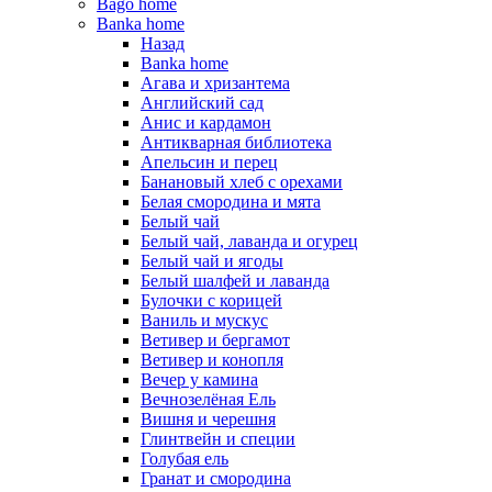
Bago home
Banka home
Назад
Banka home
Агава и хризантема
Английский сад
Анис и кардамон
Антикварная библиотека
Апельсин и перец
Банановый хлеб с орехами
Белая смородина и мята
Белый чай
Белый чай, лаванда и огурец
Белый чай и ягоды
Белый шалфей и лаванда
Булочки с корицей
Ваниль и мускус
Ветивер и бергамот
Ветивер и конопля
Вечер у камина
Вечнозелёная Ель
Вишня и черешня
Глинтвейн и специи
Голубая ель
Гранат и смородина