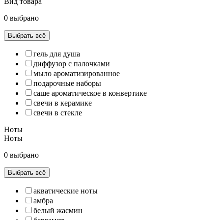
Вид товара
0 выбрано
Выбрать всё
гель для душа
диффузор с палочками
мыло ароматизированное
подарочные наборы
саше ароматическое в конвертике
свечи в керамике
свечи в стекле
Ноты
Ноты
0 выбрано
Выбрать всё
акватические ноты
амбра
белый жасмин