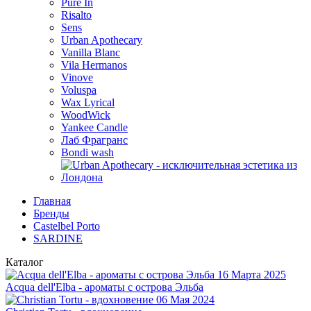
Pure In
Risalto
Sens
Urban Apothecary
Vanilla Blanc
Vila Hermanos
Vinove
Voluspa
Wax Lyrical
WoodWick
Yankee Candle
Лаб Фрагранс
Bondi wash
Главная
Бренды
Castelbel Porto
SARDINE
Каталог
16 Марта 2025
Acqua dell'Elba - ароматы с острова Эльба
06 Мая 2024