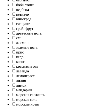
бергамот
бобы тонка
вербена
ветивер
виноград
гиацинт
грейпфрут
древесные ноты
ель
жасмин
зеленые ноты
ирис
кедр
кокос
красная ягода
лаванда
лемонграсс
лилия
лимон
мандарин
морская свежесть
морская соль
морские ноты