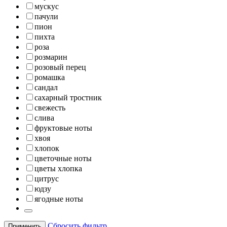
мускус
пачули
пион
пихта
роза
розмарин
розовый перец
ромашка
сандал
сахарный тростник
свежесть
слива
фруктовые ноты
хвоя
хлопок
цветочные ноты
цветы хлопка
цитрус
юдзу
ягодные ноты
Сбросить фильтр
Применить