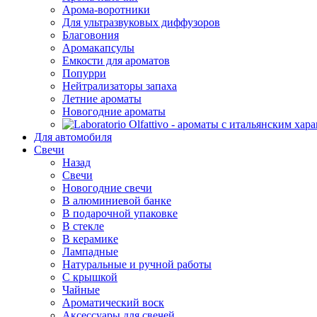
Арома-воротники
Для ультразвуковых диффузоров
Благовония
Аромакапсулы
Емкости для ароматов
Попурри
Нейтрализаторы запаха
Летние ароматы
Новогодние ароматы
Для автомобиля
Свечи
Назад
Свечи
Новогодние свечи
В алюминиевой банке
В подарочной упаковке
В стекле
В керамике
Лампадные
Натуральные и ручной работы
С крышкой
Чайные
Ароматический воск
Аксессуары для свечей