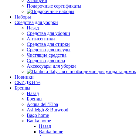
Хэллоуин
Подарочные сертификаты
Наборы
Средства для уборки
Назад
Средства для уборки
Антисептики
Средства для стирки
Средства для посуды
Чистящие средства
Средства для пола
Аксессуары для уборки
Новинки
СКИДКИ %
Бренды
Назад
Бренды
Acqua dell’Elba
Ashleigh & Burwood
Bago home
Banka home
Назад
Banka home