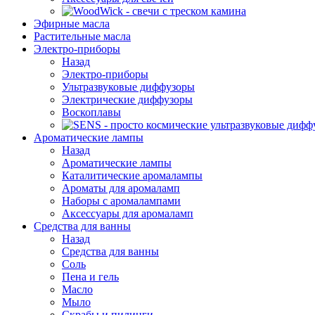
Эфирные масла
Растительные масла
Электро-приборы
Назад
Электро-приборы
Ультразвуковые диффузоры
Электрические диффузоры
Воскоплавы
Ароматические лампы
Назад
Ароматические лампы
Каталитические аромалампы
Ароматы для аромаламп
Наборы с аромалампами
Аксессуары для аромаламп
Средства для ванны
Назад
Средства для ванны
Соль
Пена и гель
Масло
Мыло
Скрабы и пилинги