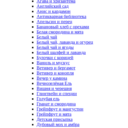
Агава и хризантема
Английский сад
Анис и кардамон
Антикварная библиотека
Апельсин и перец
Банановый хлеб с орехами
Белая смородина и мята
Белый чай
Белый чай, лаванда и огурец
Белый чай и ягоды
Белый шалфей и лаванда
Булочки с корицей
Ваниль и мускус
Ветивер и бергамот
Ветивер и конопля
Вечер у камина
Вечнозелёная Ель
Вишня и черешня
Глинтвейн и специи
Голубая ель
Гранат и смородина
Грейпфрут и мангустин
Грейпфрут и мята
Детская присыпка
Дубовый мох и амбра