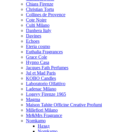
Chiara Firenze
Christian Tortu
Collines de Provence
Cote Noire
Culti Milano
Danhera Italy
Davines
Echoes
Eteria cosmo
Euthalia Fragrances
Grace Cole
Hypno Casa
Jacques Fath Perfumes
Jul et Mad Paris
KOBO Candles
Laboratorio Olfattivo
Ladenac Milano
Logevy Firenze 1965
Magma
Maison Tahite Officine Creative Profumi
Millefiori Milano
Mr&Mrs Fragrance
Nomkamo
Назад
Nomkamo