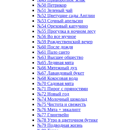
№50 Петрикор
№51 Зеленый чай
№52 Цветущие сады Англии
№53 Сочный апельсин
№54 Ореховый капучино
№55 Прогулка в ночном лесу
№56 Во все мучное
№59 Рождественский вечер
№60 После дождя
№61 Пало санто
№63 Высшее общество
№65 Ледяная мята
№66 Мятежный дух
№67 Лавандовый букет
№68 Кокосовая вода
№70 Садовая мята
№71 Пирог с пряностями
№72 Новый год
№74 Молочный шоколад
№75 Чистота и свежесть
№76 Мята + эвкалипт
№77 Глинтвейн
№78 Утро в цветочном бутике
№79 Подводная жизнь