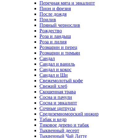
Перечная мята и эвкалипт
Пион и фрезия
После дождя
Прилив
Пряный чернослив
Рождество
Роза и ландыш
Роза и лилия
Розмарин и перец
Розмарин и тимьян
Сандал
Сандал и ваниль
Сандал и кокос
Сандал и Ши
Свежемолотый кофе
Свежий хлеб
Скошенная трава
Сосна и пачули
Сосна и эвкалипт
Сочные цитрусы
Средиземноморский инжир
Табак и кедр
Тиковое дерево и табак
Тыквенный десерт
Тыквенный Чай Латте