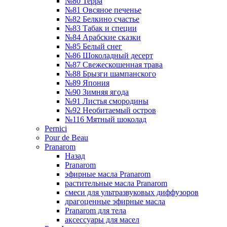
№80 Терра
№81 Овсяное печенье
№82 Белкино счастье
№83 Табак и специи
№84 Арабские сказки
№85 Белый снег
№86 Шоколадный десерт
№87 Свежескошенная трава
№88 Брызги шампанского
№89 Япония
№90 Зимняя ягода
№91 Листья смородины
№92 Необитаемый остров
№116 Мятный шоколад
Pernici
Pour de Beau
Pranarom
Назад
Pranarom
эфирные масла Pranarom
растительные масла Pranarom
смеси для ультразвуковых диффузоров
драгоценные эфирные масла
Pranarom для тела
аксессуары для масел