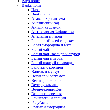
Bago home
Banka home
Назад
Banka home
Агава и хризантема
Английский сад
Анис и кардамон
Антикварная библиотека
Апельсин и перец
Банановый хлеб с орехами
Белая смородина и мята
Белый чай
Белый чай, лаванда и огурец
Белый чай и ягоды
Белый шалфей и лаванда
Булочки с корицей
Ваниль и мускус
Ветивер и бергамот
Ветивер и конопля
Вечер у камина
Вечнозелёная Ель
Вишня и черешня
Глинтвейн и специи
Голубая ель
Гранат и смородина