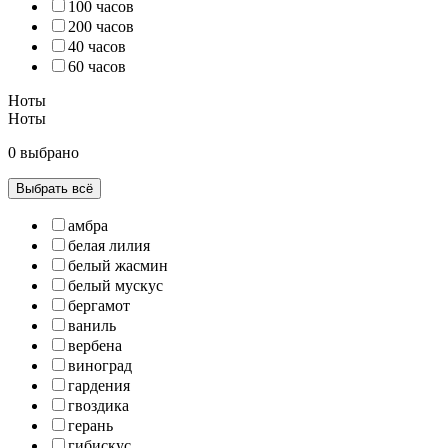
100 часов
200 часов
40 часов
60 часов
Ноты
Ноты
0 выбрано
Выбрать всё
амбра
белая лилия
белый жасмин
белый мускус
бергамот
ваниль
вербена
виноград
гардения
гвоздика
герань
гибискус