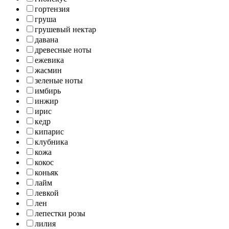
гортензия
груша
грушевый нектар
давана
древесные ноты
ежевика
жасмин
зеленые ноты
имбирь
инжир
ирис
кедр
кипарис
клубника
кожа
кокос
коньяк
лайм
левкой
лен
лепестки розы
лилия