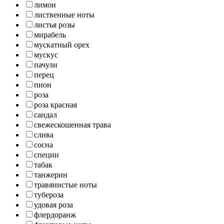
лимон
лиственные ноты
листья розы
мирабель
мускатный орех
мускус
пачули
перец
пион
роза
роза красная
сандал
свежескошенная трава
слива
сосна
специи
табак
танжерин
травянистые ноты
тубероза
удовая роза
флердоранж