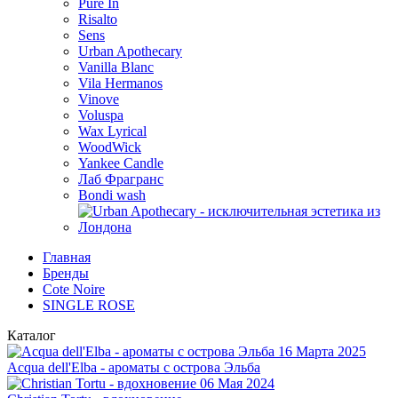
Pure In
Risalto
Sens
Urban Apothecary
Vanilla Blanc
Vila Hermanos
Vinove
Voluspa
Wax Lyrical
WoodWick
Yankee Candle
Лаб Фрагранс
Bondi wash
Главная
Бренды
Cote Noire
SINGLE ROSE
Каталог
16 Марта 2025
Acqua dell'Elba - ароматы с острова Эльба
06 Мая 2024