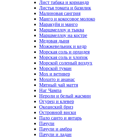
Лист табака и кориандр
Листья томата и базилик
Малиновая сангрия
Манго и кокосовое молоко
Маракуйя и манго
Маршмеллоу и тыква
Маршмеллоу на костре
Медовая дыня
Можжевельник и кедр
Морская соль и орхидея
Морская соль и хлопок
Морской соленый воздух
Морской туман
Мох и ветивер
Мохито и ананас
Мятный чай маття
Наг Чампа
Нероли и белый жасмин
Огурец и клевер
Океанский бриз
Островной виски
Пало санто и янтарь
Пачули
Пачули и амбра
Пачули и ладан