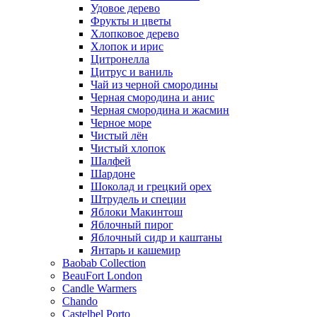
Удовое дерево
Фрукты и цветы
Хлопковое дерево
Хлопок и ирис
Цитронелла
Цитрус и ваниль
Чай из черной смородины
Черная смородина и анис
Черная смородина и жасмин
Черное море
Чистый лён
Чистый хлопок
Шалфей
Шардоне
Шоколад и грецкий орех
Штрудель и специи
Яблоки Макинтош
Яблочный пирог
Яблочный сидр и каштаны
Янтарь и кашемир
Baobab Collection
BeauFort London
Candle Warmers
Chando
Castelbel Porto