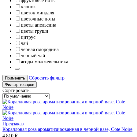
фруктовые ноты
хлопок
цветок миндаля
цветочные ноты
цветы апельсина
цветы груши
цитрус
чай
черная смородина
черный чай
ягоды можжевельника
Сбросить фильтр
Применить
Фильтр товаров
Сортировать:
Предзаказ
Коралловая роза ароматизированная в черной вазе, Cote Noire
4 810 ₽