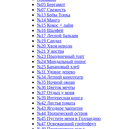
№05 Бергамот
№07 Свежесть
№13 Бобы Тонка
№14 Манго
№15 Кокос + лайм
№16 Шалфей
№17 Лесной бальзам
№19 Сандал
№20 Хвоя нероли
№21 У костра
№23 Праздничный торт
№24 Миндальный пирог
№25 Банановый хлеб
№31 Удовое дерево
№34 Летний кинотеатр
№35 Ночной океан
№36 Цветок мечты
№37 Отдых у моря
№39 Интересная книга
№42 Листья томата
№43 Ягодное чаепитие
№44 Тропический остров
№45 Пустите меня в Голландию
№47 Освежающий грейпфрут
№49 Приворотное зелье