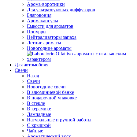
Арома-воротники
Для ультразвуковых диффузоров
Благовония
Аромакапсулы
Емкости для ароматов
Попурри
Нейтрализаторы запаха
Летние ароматы
Новогодние ароматы
Для автомобиля
Свечи
Назад
Свечи
Новогодние свечи
В алюминиевой банке
В подарочной упаковке
В стекле
В керамике
Лампадные
Натуральные и ручной работы
С крышкой
Чайные
Ароматический воск