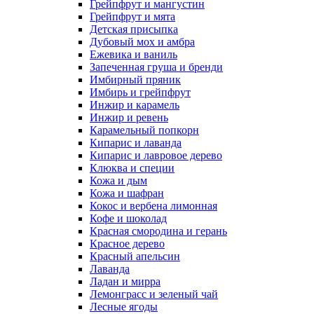
Грейпфрут и мангустин
Грейпфрут и мята
Детская присыпка
Дубовый мох и амбра
Ежевика и ваниль
Запеченная груша и бренди
Имбирный пряник
Имбирь и грейпфрут
Инжир и карамель
Инжир и ревень
Карамельный попкорн
Кипарис и лаванда
Кипарис и лавровое дерево
Клюква и специи
Кожа и дым
Кожа и шафран
Кокос и вербена лимонная
Кофе и шоколад
Красная смородина и герань
Красное дерево
Красный апельсин
Лаванда
Ладан и мирра
Лемонграсс и зеленый чай
Лесные ягоды