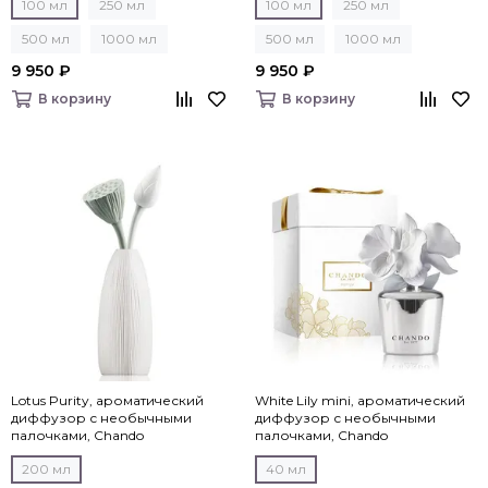
100 мл
250 мл
100 мл
250 мл
500 мл
1000 мл
500 мл
1000 мл
9 950 ₽
9 950 ₽
В корзину
В корзину
Lotus Purity, ароматический
White Lily mini, ароматический
диффузор с необычными
диффузор с необычными
палочками, Chando
палочками, Chando
200 мл
40 мл