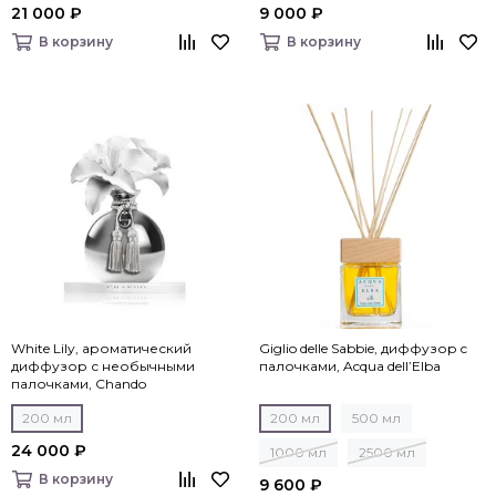
21 000 ₽
9 000 ₽
В корзину
В корзину
White Lily, ароматический
Giglio delle Sabbie, диффузор c
диффузор с необычными
палочками, Acqua dell’Elba
палочками, Chando
200 мл
200 мл
500 мл
24 000 ₽
1000 мл
2500 мл
В корзину
9 600 ₽