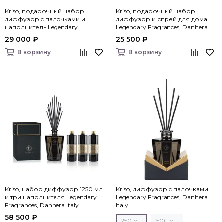
Kriso, подарочный набор
Kriso, подарочный набор
диффузор c палочками и
диффузор и спрей для дома
наполнитель Legendary
Legendary Fragrances, Danhera
Fragrances, Danhera Italy
Italy
29 000 ₽
25 500 ₽
В корзину
В корзину
Kriso, набор диффузор 1250 мл
Kriso, диффузор с палочками
и три наполнителя Legendary
Legendary Fragrances, Danhera
Fragrances, Danhera Italy
Italy
58 500 ₽
250 мл
500 мл