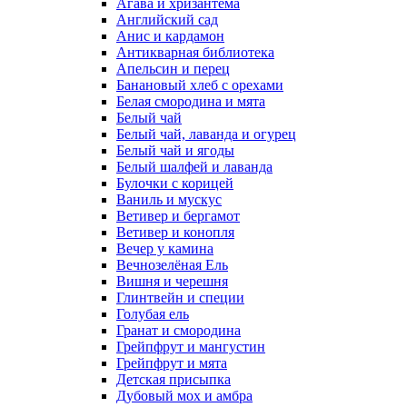
Агава и хризантема
Английский сад
Анис и кардамон
Антикварная библиотека
Апельсин и перец
Банановый хлеб с орехами
Белая смородина и мята
Белый чай
Белый чай, лаванда и огурец
Белый чай и ягоды
Белый шалфей и лаванда
Булочки с корицей
Ваниль и мускус
Ветивер и бергамот
Ветивер и конопля
Вечер у камина
Вечнозелёная Ель
Вишня и черешня
Глинтвейн и специи
Голубая ель
Гранат и смородина
Грейпфрут и мангустин
Грейпфрут и мята
Детская присыпка
Дубовый мох и амбра