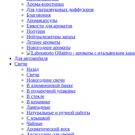
Арома-воротники
Для ультразвуковых диффузоров
Благовония
Аромакапсулы
Емкости для ароматов
Попурри
Нейтрализаторы запаха
Летние ароматы
Новогодние ароматы
Для автомобиля
Свечи
Назад
Свечи
Новогодние свечи
В алюминиевой банке
В подарочной упаковке
В стекле
В керамике
Лампадные
Натуральные и ручной работы
С крышкой
Чайные
Ароматический воск
Аксессуары для свечей