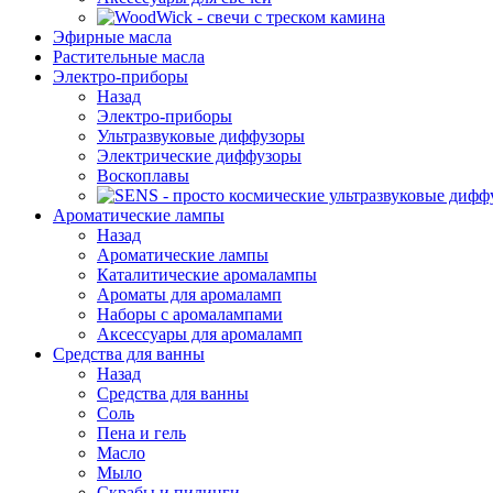
Эфирные масла
Растительные масла
Электро-приборы
Назад
Электро-приборы
Ультразвуковые диффузоры
Электрические диффузоры
Воскоплавы
Ароматические лампы
Назад
Ароматические лампы
Каталитические аромалампы
Ароматы для аромаламп
Наборы с аромалампами
Аксессуары для аромаламп
Средства для ванны
Назад
Средства для ванны
Соль
Пена и гель
Масло
Мыло
Скрабы и пилинги