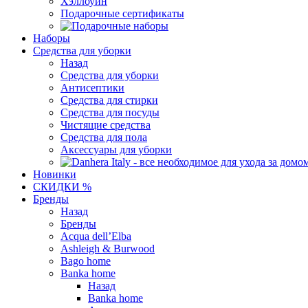
Хэллоуин
Подарочные сертификаты
Наборы
Средства для уборки
Назад
Средства для уборки
Антисептики
Средства для стирки
Средства для посуды
Чистящие средства
Средства для пола
Аксессуары для уборки
Новинки
СКИДКИ %
Бренды
Назад
Бренды
Acqua dell’Elba
Ashleigh & Burwood
Bago home
Banka home
Назад
Banka home