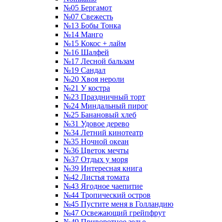
№05 Бергамот
№07 Свежесть
№13 Бобы Тонка
№14 Манго
№15 Кокос + лайм
№16 Шалфей
№17 Лесной бальзам
№19 Сандал
№20 Хвоя нероли
№21 У костра
№23 Праздничный торт
№24 Миндальный пирог
№25 Банановый хлеб
№31 Удовое дерево
№34 Летний кинотеатр
№35 Ночной океан
№36 Цветок мечты
№37 Отдых у моря
№39 Интересная книга
№42 Листья томата
№43 Ягодное чаепитие
№44 Тропический остров
№45 Пустите меня в Голландию
№47 Освежающий грейпфрут
№49 Приворотное зелье