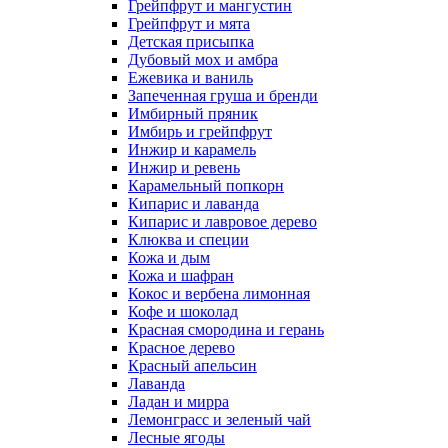
Грейпфрут и мангустин
Грейпфрут и мята
Детская присыпка
Дубовый мох и амбра
Ежевика и ваниль
Запеченная груша и бренди
Имбирный пряник
Имбирь и грейпфрут
Инжир и карамель
Инжир и ревень
Карамельный попкорн
Кипарис и лаванда
Кипарис и лавровое дерево
Клюква и специи
Кожа и дым
Кожа и шафран
Кокос и вербена лимонная
Кофе и шоколад
Красная смородина и герань
Красное дерево
Красный апельсин
Лаванда
Ладан и мирра
Лемонграсс и зеленый чай
Лесные ягоды