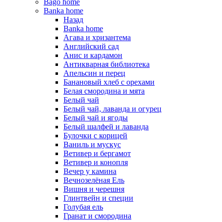
Bago home
Banka home
Назад
Banka home
Агава и хризантема
Английский сад
Анис и кардамон
Антикварная библиотека
Апельсин и перец
Банановый хлеб с орехами
Белая смородина и мята
Белый чай
Белый чай, лаванда и огурец
Белый чай и ягоды
Белый шалфей и лаванда
Булочки с корицей
Ваниль и мускус
Ветивер и бергамот
Ветивер и конопля
Вечер у камина
Вечнозелёная Ель
Вишня и черешня
Глинтвейн и специи
Голубая ель
Гранат и смородина