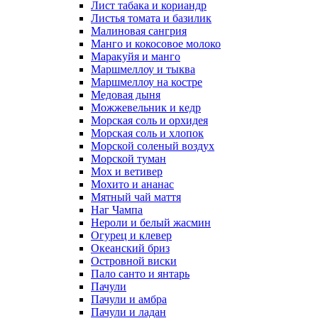
Лист табака и кориандр
Листья томата и базилик
Малиновая сангрия
Манго и кокосовое молоко
Маракуйя и манго
Маршмеллоу и тыква
Маршмеллоу на костре
Медовая дыня
Можжевельник и кедр
Морская соль и орхидея
Морская соль и хлопок
Морской соленый воздух
Морской туман
Мох и ветивер
Мохито и ананас
Мятный чай маття
Наг Чампа
Нероли и белый жасмин
Огурец и клевер
Океанский бриз
Островной виски
Пало санто и янтарь
Пачули
Пачули и амбра
Пачули и ладан