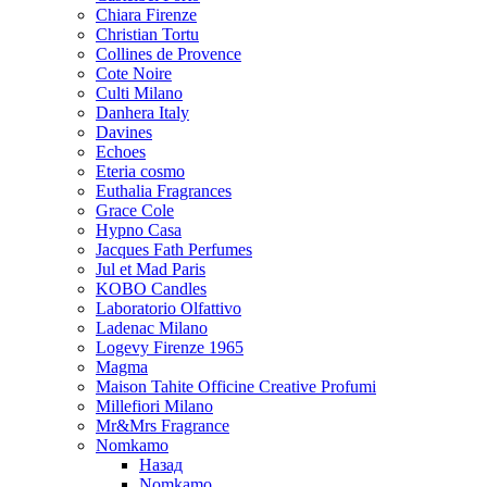
Chiara Firenze
Christian Tortu
Collines de Provence
Cote Noire
Culti Milano
Danhera Italy
Davines
Echoes
Eteria cosmo
Euthalia Fragrances
Grace Cole
Hypno Casa
Jacques Fath Perfumes
Jul et Mad Paris
KOBO Candles
Laboratorio Olfattivo
Ladenac Milano
Logevy Firenze 1965
Magma
Maison Tahite Officine Creative Profumi
Millefiori Milano
Mr&Mrs Fragrance
Nomkamo
Назад
Nomkamo