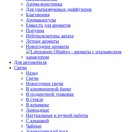
Арома-воротники
Для ультразвуковых диффузоров
Благовония
Аромакапсулы
Емкости для ароматов
Попурри
Нейтрализаторы запаха
Летние ароматы
Новогодние ароматы
Для автомобиля
Свечи
Назад
Свечи
Новогодние свечи
В алюминиевой банке
В подарочной упаковке
В стекле
В керамике
Лампадные
Натуральные и ручной работы
С крышкой
Чайные
Ароматический воск