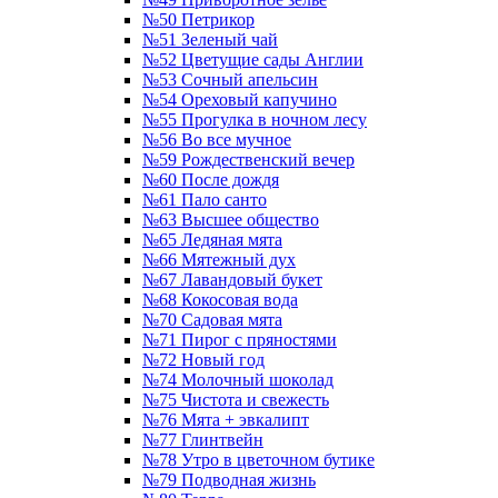
№50 Петрикор
№51 Зеленый чай
№52 Цветущие сады Англии
№53 Сочный апельсин
№54 Ореховый капучино
№55 Прогулка в ночном лесу
№56 Во все мучное
№59 Рождественский вечер
№60 После дождя
№61 Пало санто
№63 Высшее общество
№65 Ледяная мята
№66 Мятежный дух
№67 Лавандовый букет
№68 Кокосовая вода
№70 Садовая мята
№71 Пирог с пряностями
№72 Новый год
№74 Молочный шоколад
№75 Чистота и свежесть
№76 Мята + эвкалипт
№77 Глинтвейн
№78 Утро в цветочном бутике
№79 Подводная жизнь