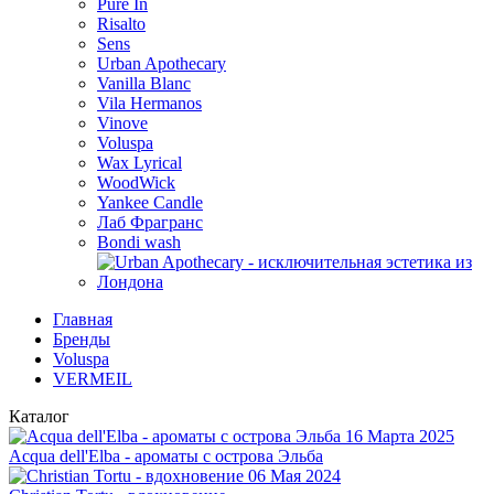
Pure In
Risalto
Sens
Urban Apothecary
Vanilla Blanc
Vila Hermanos
Vinove
Voluspa
Wax Lyrical
WoodWick
Yankee Candle
Лаб Фрагранс
Bondi wash
Главная
Бренды
Voluspa
VERMEIL
Каталог
16 Марта 2025
Acqua dell'Elba - ароматы с острова Эльба
06 Мая 2024