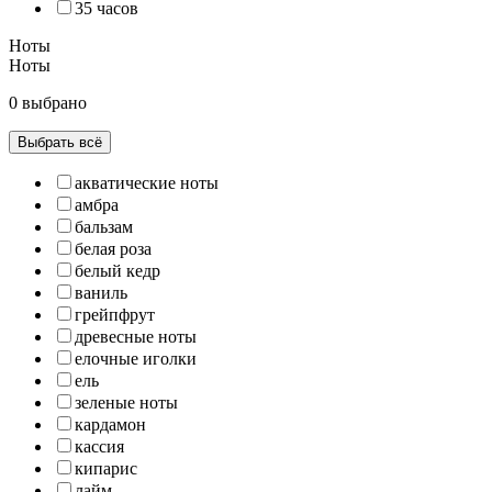
35 часов
Ноты
Ноты
0 выбрано
Выбрать всё
акватические ноты
амбра
бальзам
белая роза
белый кедр
ваниль
грейпфрут
древесные ноты
елочные иголки
ель
зеленые ноты
кардамон
кассия
кипарис
лайм