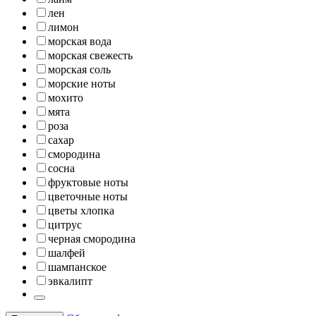
лен
лимон
морская вода
морская свежесть
морская соль
морские ноты
мохито
мята
роза
сахар
смородина
сосна
фруктовые ноты
цветочные ноты
цветы хлопка
цитрус
черная смородина
шалфей
шампанское
эвкалипт