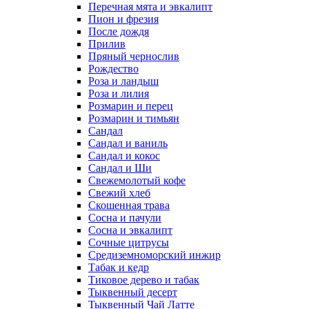
Перечная мята и эвкалипт
Пион и фрезия
После дождя
Прилив
Пряный чернослив
Рождество
Роза и ландыш
Роза и лилия
Розмарин и перец
Розмарин и тимьян
Сандал
Сандал и ваниль
Сандал и кокос
Сандал и Ши
Свежемолотый кофе
Свежий хлеб
Скошенная трава
Сосна и пачули
Сосна и эвкалипт
Сочные цитрусы
Средиземноморский инжир
Табак и кедр
Тиковое дерево и табак
Тыквенный десерт
Тыквенный Чай Латте