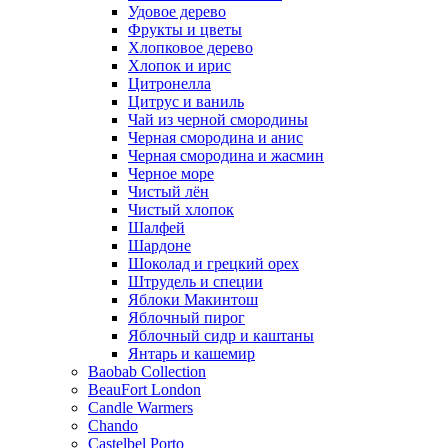
Удовое дерево
Фрукты и цветы
Хлопковое дерево
Хлопок и ирис
Цитронелла
Цитрус и ваниль
Чай из черной смородины
Черная смородина и анис
Черная смородина и жасмин
Черное море
Чистый лён
Чистый хлопок
Шалфей
Шардоне
Шоколад и грецкий орех
Штрудель и специи
Яблоки Макинтош
Яблочный пирог
Яблочный сидр и каштаны
Янтарь и кашемир
Baobab Collection
BeauFort London
Candle Warmers
Chando
Castelbel Porto