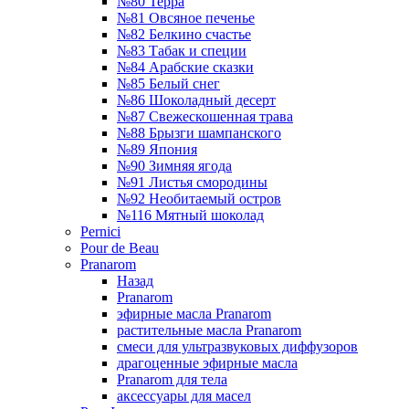
№80 Терра
№81 Овсяное печенье
№82 Белкино счастье
№83 Табак и специи
№84 Арабские сказки
№85 Белый снег
№86 Шоколадный десерт
№87 Свежескошенная трава
№88 Брызги шампанского
№89 Япония
№90 Зимняя ягода
№91 Листья смородины
№92 Необитаемый остров
№116 Мятный шоколад
Pernici
Pour de Beau
Pranarom
Назад
Pranarom
эфирные масла Pranarom
растительные масла Pranarom
смеси для ультразвуковых диффузоров
драгоценные эфирные масла
Pranarom для тела
аксессуары для масел