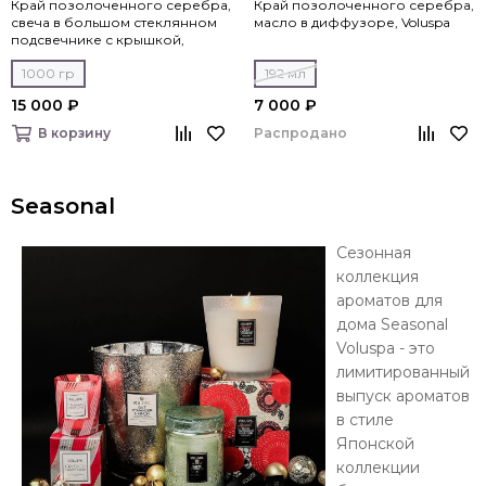
Край позолоченного серебра,
Край позолоченного серебра,
свеча в большом стеклянном
масло в диффузоре, Voluspa
подсвечнике с крышкой,
Voluspa
1000 гр
192 мл
15 000 ₽
7 000 ₽
Распродано
В корзину
Seasonal
Сезонная
коллекция
ароматов для
дома Seasonal
Voluspa - это
лимитированный
выпуск ароматов
в стиле
Японской
коллекции