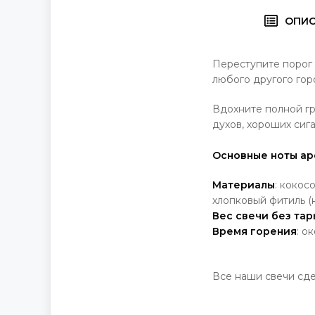
ОПИ
Переступите порог 
любого другого гор
Вдохните полной гр
духов, хороших сиг
Основные ноты ар
Материалы
: кокос
хлопковый фитиль (
Вес свечи без тар
Время горения
: о
Все наши свечи сд