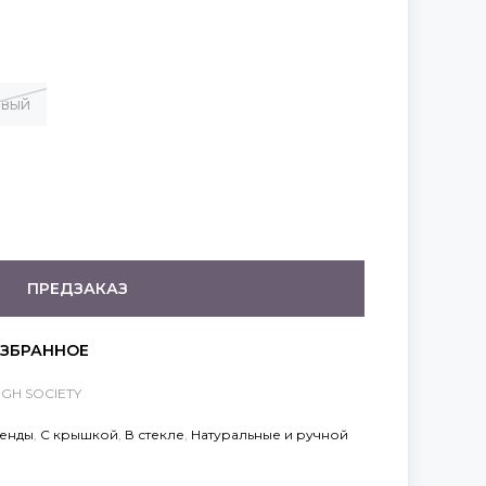
овый
ПРЕДЗАКАЗ
IGH SOCIETY
енды
,
С крышкой
,
В стекле
,
Натуральные и ручной