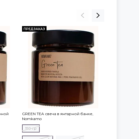
ПРЕДЗАКАЗ
ПРЕДЗАКАЗ
арной
GREEN TEA свеча в янтарной банке,
FRESH GRASS с
Nomkamo
Nomkamo
150 гр
150 гр