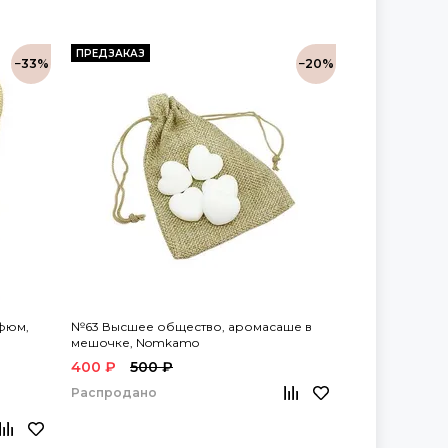
ПРЕДЗАКАЗ
−33%
−20%
фюм,
№63 Высшее общество, аромасаше в
мешочке, Nomkamo
400 ₽
500 ₽
Распродано