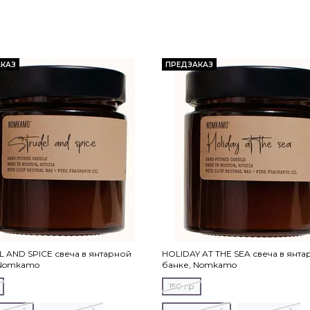
КАЗ
ПРЕДЗАКАЗ
 AND SPICE свеча в янтарной
HOLIDAY AT THE SEA свеча в янт
 Nomkamo
банке, Nomkamo
150 гр