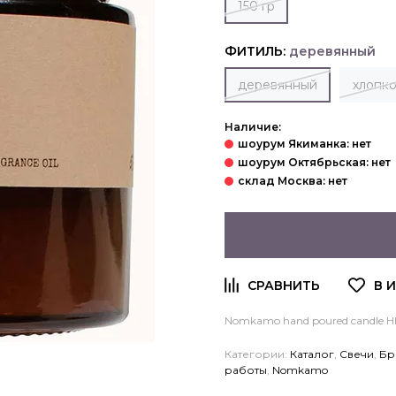
150 гр
ФИТИЛЬ:
деревянный
деревянный
хлопк
Наличие:
Nomkamo hand poured candle H
Категории:
Каталог
,
Свечи
,
Бр
работы
,
Nomkamo