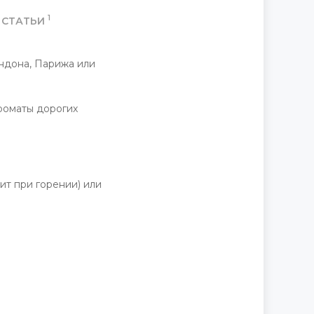
1
СТАТЬИ
ндона, Парижа или
роматы дорогих
ит при горении) или