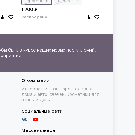
деревянный
хлопковый
деревянный
1 700 ₽
1 700 ₽
Распродано
Распродано
бы быть в курсе наших новых поступлений,
роприятий.
О компании
Интернет-магазин ароматов для
дома и авто, свечей, косметики для
ванны и душа.
Социальные сети
Мессенджеры