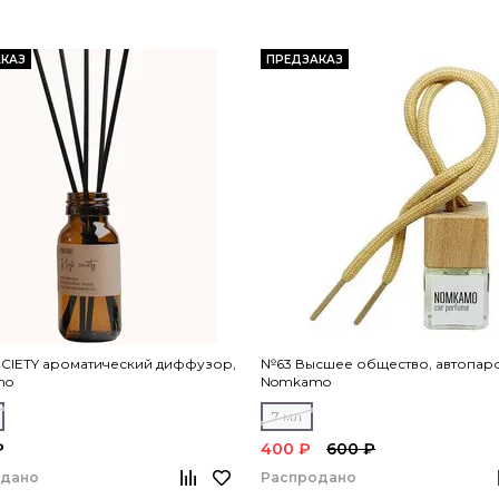
КАЗ
ПРЕДЗАКАЗ
OCIETY ароматический диффузор,
№63 Высшее общество, автопар
mo
Nomkamo
7 мл
₽
400 ₽
600 ₽
одано
Распродано