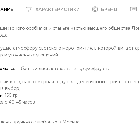
САНИЕ
ХАРАКТЕРИСТИКИ
БРЕНД
шикарного особняка и станьте частью высшего общества Ло
ода.
удью атмосферу светского мероприятия, в которой витают а
ар и утонченных угощений.
омата
: табачный лист, какао, ваниль, сухофрукты
овый воск, парфюмерная отдушка, деревянный (приятно трещ
на выбор)
ы
: 150 гр
коло 40-45 часов
еланы вручную с любовью в Москве.