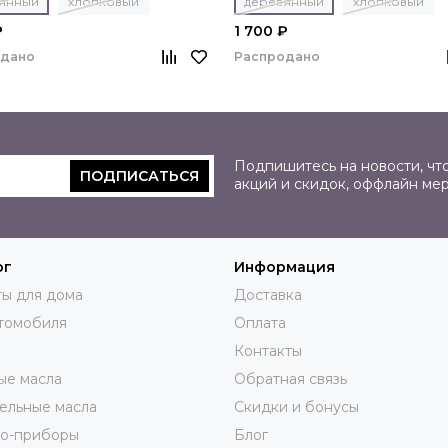
янный
хлопковый
деревянный
хлопковый
₽
1 700 ₽
одано
Распродано
Подпишитесь на новости, что
ПОДПИСАТЬСЯ
акций и скидок, оффлайн ме
ог
Информация
ы для дома
Доставка
томобиля
Оплата
Контакты
ые масла
Обратная связь
ельные масла
Скидки и бонусы
ро-приборы
Блог