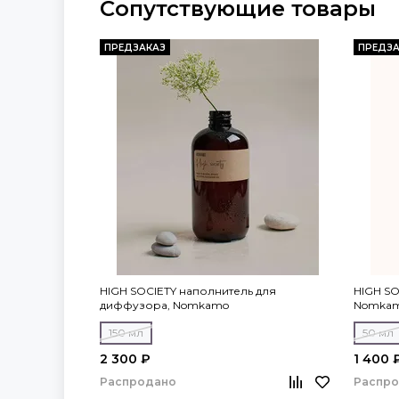
Сопутствующие товары
ПРЕДЗАКАЗ
ПРЕДЗА
HIGH SOCIETY наполнитель для
HIGH S
диффузора, Nomkamo
Nomka
150 мл
50 мл
2 300 ₽
1 400 
Распродано
Распр