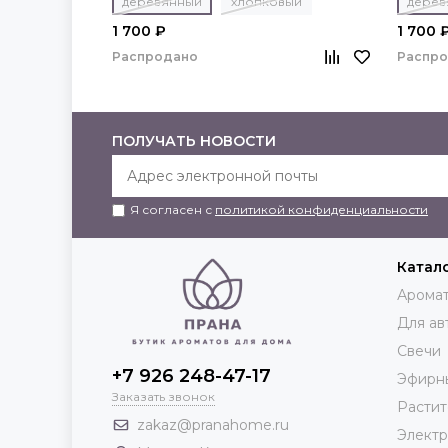
деревянный
хлопковый
дерев
1 700 ₽
1 700 
Распродано
Распр
ПОЛУЧАТЬ НОВОСТИ
Я согласен с
политикой конфиденциальности
Катал
Аромат
Для ав
Свечи
+7 926 248-47-17
Эфирн
Заказать звонок
Растит
zakaz@pranahome.ru
Элект