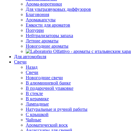
Арома-воротники
Для ультразвуковых диффузоров
Благовония
Аромакапсулы
Емкости для ароматов
Попурри
Нейтрализаторы запаха
Летние ароматы
Новогодние ароматы
Для автомобиля
Свечи
Назад
Свечи
Новогодние свечи
В алюминиевой банке
В подарочной упаковке
В стекле
В керамике
Лампадные
Натуральные и ручной работы
С крышкой
Чайные
Ароматический воск
Аксессуары для свечей