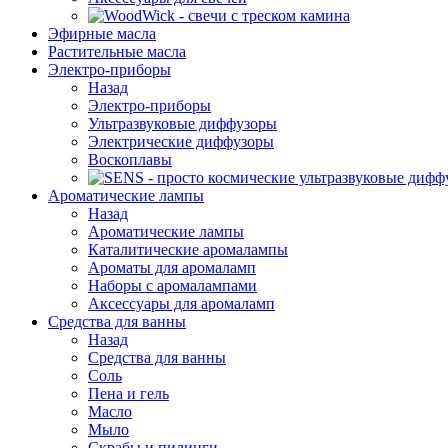
Эфирные масла
Растительные масла
Электро-приборы
Назад
Электро-приборы
Ультразвуковые диффузоры
Электрические диффузоры
Воскоплавы
Ароматические лампы
Назад
Ароматические лампы
Каталитические аромалампы
Ароматы для аромаламп
Наборы с аромалампами
Аксессуары для аромаламп
Средства для ванны
Назад
Средства для ванны
Соль
Пена и гель
Масло
Мыло
Скрабы и пилинги