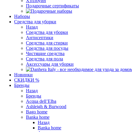
Хэллоуин
Подарочные сертификаты
Наборы
Средства для уборки
Назад
Средства для уборки
Антисептики
Средства для стирки
Средства для посуды
Чистящие средства
Средства для пола
Аксессуары для уборки
Новинки
СКИДКИ %
Бренды
Назад
Бренды
Acqua dell’Elba
Ashleigh & Burwood
Bago home
Banka home
Назад
Banka home