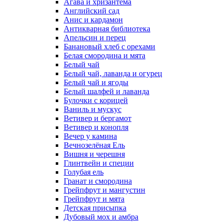
Агава и хризантема
Английский сад
Анис и кардамон
Антикварная библиотека
Апельсин и перец
Банановый хлеб с орехами
Белая смородина и мята
Белый чай
Белый чай, лаванда и огурец
Белый чай и ягоды
Белый шалфей и лаванда
Булочки с корицей
Ваниль и мускус
Ветивер и бергамот
Ветивер и конопля
Вечер у камина
Вечнозелёная Ель
Вишня и черешня
Глинтвейн и специи
Голубая ель
Гранат и смородина
Грейпфрут и мангустин
Грейпфрут и мята
Детская присыпка
Дубовый мох и амбра