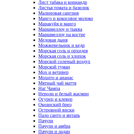
Лист табака и кориандр
Листья томата и базилик
Малиновая сангрия
Манго и кокосовое молоко
Маракуйя и манго
Маршмеллоу и тыква
Маршмеллоу на костре
Медовая дыня
Можжевельник и кедр
Морская соль и орхидея
Морская соль и хлопок
Морской соленый воздух
Морской туман
Мох и ветивер
Мохито и ананас
Мятный чай маття
Наг Чампа
Нероли и белый жасмин
Огурец и клевер
Океанский бриз
Островной виски
Пало санто и янтарь
Пачули
Пачули и амбра
Пачули и ладан