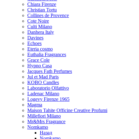
Chiara Firenze
Christian Tortu
Collines de Provence
Cote Noire
Culti Milano
Danhera Italy
Davines
Echoes
Eteria cosmo
Euthalia Fragrances
Grace Cole
Hypno Casa
Jacques Fath Perfumes
Jul et Mad Paris
KOBO Candles
Laboratorio Olfattivo
Ladenac Milano
Logevy Firenze 1965
Magma
Maison Tahite Officine Creative Profumi
Millefiori Milano
Mr&Mrs Fragrance
Nomkamo
Назад
Nomkamo