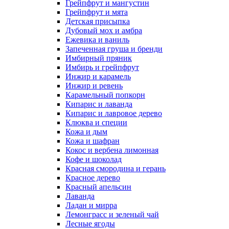
Грейпфрут и мангустин
Грейпфрут и мята
Детская присыпка
Дубовый мох и амбра
Ежевика и ваниль
Запеченная груша и бренди
Имбирный пряник
Имбирь и грейпфрут
Инжир и карамель
Инжир и ревень
Карамельный попкорн
Кипарис и лаванда
Кипарис и лавровое дерево
Клюква и специи
Кожа и дым
Кожа и шафран
Кокос и вербена лимонная
Кофе и шоколад
Красная смородина и герань
Красное дерево
Красный апельсин
Лаванда
Ладан и мирра
Лемонграсс и зеленый чай
Лесные ягоды