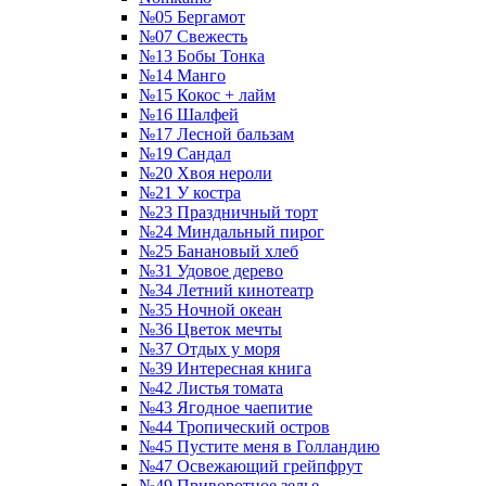
№05 Бергамот
№07 Свежесть
№13 Бобы Тонка
№14 Манго
№15 Кокос + лайм
№16 Шалфей
№17 Лесной бальзам
№19 Сандал
№20 Хвоя нероли
№21 У костра
№23 Праздничный торт
№24 Миндальный пирог
№25 Банановый хлеб
№31 Удовое дерево
№34 Летний кинотеатр
№35 Ночной океан
№36 Цветок мечты
№37 Отдых у моря
№39 Интересная книга
№42 Листья томата
№43 Ягодное чаепитие
№44 Тропический остров
№45 Пустите меня в Голландию
№47 Освежающий грейпфрут
№49 Приворотное зелье