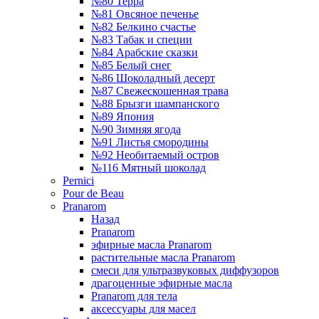
№80 Терра
№81 Овсяное печенье
№82 Белкино счастье
№83 Табак и специи
№84 Арабские сказки
№85 Белый снег
№86 Шоколадный десерт
№87 Свежескошенная трава
№88 Брызги шампанского
№89 Япония
№90 Зимняя ягода
№91 Листья смородины
№92 Необитаемый остров
№116 Мятный шоколад
Pernici
Pour de Beau
Pranarom
Назад
Pranarom
эфирные масла Pranarom
растительные масла Pranarom
смеси для ультразвуковых диффузоров
драгоценные эфирные масла
Pranarom для тела
аксессуары для масел