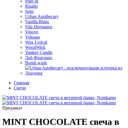
Pure In
Risalto
Sens
Urban Apothecary
Vanilla Blanc
Vila Hermanos
Vinove
Voluspa
Wax Lyrical
WoodWick
Yankee Candle
Лаб Фрагранс
Bondi wash
Главная
Свечи
Предзаказ
MINT CHOCOLATE свеча в