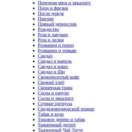
Перечная мята и эвкалипт
Пион и фрезия
После дождя
Прилив
Пряный чернослив
Рождество
Роза и ландыш
Роза и лилия
Розмарин и перец
Розмарин и тимьян
Сандал
Сандал и ваниль
Сандал и кокос
Сандал и Ши
Свежемолотый кофе
Свежий хлеб
Скошенная трава
Сосна и пачули
Сосна и эвкалипт
Сочные цитрусы
Средиземноморский инжир
Табак и кедр
Тиковое дерево и табак
Тыквенный десерт
Тыквенный Чай Латте