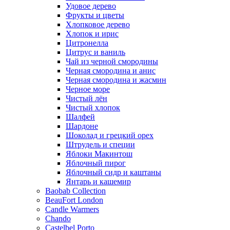
Удовое дерево
Фрукты и цветы
Хлопковое дерево
Хлопок и ирис
Цитронелла
Цитрус и ваниль
Чай из черной смородины
Черная смородина и анис
Черная смородина и жасмин
Черное море
Чистый лён
Чистый хлопок
Шалфей
Шардоне
Шоколад и грецкий орех
Штрудель и специи
Яблоки Макинтош
Яблочный пирог
Яблочный сидр и каштаны
Янтарь и кашемир
Baobab Collection
BeauFort London
Candle Warmers
Chando
Castelbel Porto