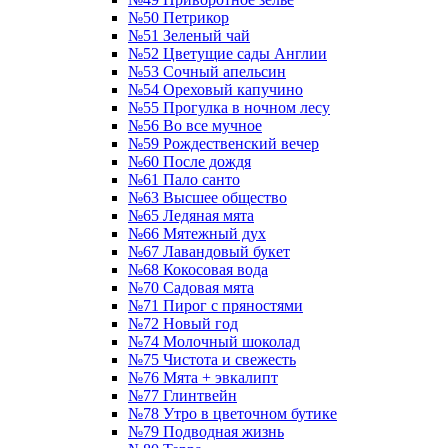
№50 Петрикор
№51 Зеленый чай
№52 Цветущие сады Англии
№53 Сочный апельсин
№54 Ореховый капучино
№55 Прогулка в ночном лесу
№56 Во все мучное
№59 Рождественский вечер
№60 После дождя
№61 Пало санто
№63 Высшее общество
№65 Ледяная мята
№66 Мятежный дух
№67 Лавандовый букет
№68 Кокосовая вода
№70 Садовая мята
№71 Пирог с пряностями
№72 Новый год
№74 Молочный шоколад
№75 Чистота и свежесть
№76 Мята + эвкалипт
№77 Глинтвейн
№78 Утро в цветочном бутике
№79 Подводная жизнь