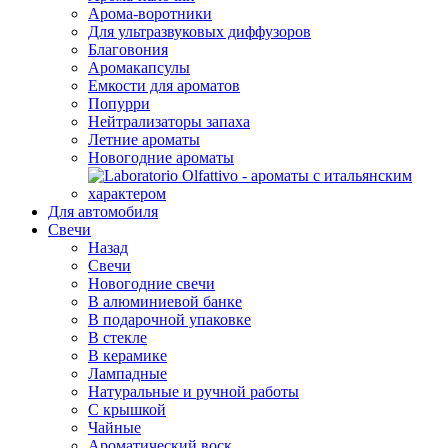
Арома-воротники
Для ультразвуковых диффузоров
Благовония
Аромакапсулы
Емкости для ароматов
Попурри
Нейтрализаторы запаха
Летние ароматы
Новогодние ароматы
Для автомобиля
Свечи
Назад
Свечи
Новогодние свечи
В алюминиевой банке
В подарочной упаковке
В стекле
В керамике
Лампадные
Натуральные и ручной работы
С крышкой
Чайные
Ароматический воск