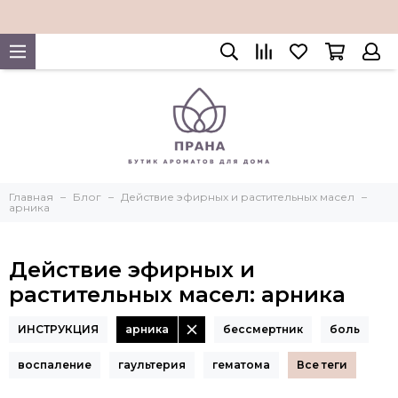
Главная
Блог
Действие эфирных и растительных масел
арника
Действие эфирных и
растительных масел: арника
ИНСТРУКЦИЯ
арника
бессмертник
боль
воспаление
гаультерия
гематома