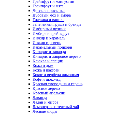
Грейпфрут и мангустин
Грейпфрут и мята
Детская присыпка
Дубовый мох и амбра
Ежевика и ваниль
Запеченная груша и бренди
Имбирный пряник
Имбирь и грейпфрут
Инжир и карамель
Инжир и ревень
Карамельный попкорн
Кипарис и лаванда
Кипарис и лавровое дерево
Клюква и специи
Кожа и дым
Кожа и шафран
Кокос и вербена лимонная
Кофе и шоколад
Красная смородина и герань
Красное дерево
Красный апельсин
Лаванда
Ладан и мирра
Лемонграсс и зеленый чай
Лесные ягоды