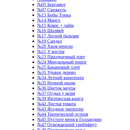
№05 Бергамот
№07 Свежесть
№13 Бобы Тонка
№14 Манго
№15 Кокос + лайм
№16 Шалфей
№17 Лесной бальзам
№19 Сандал
№20 Хвоя нероли
№21 У костра
№23 Праздничный торт
№24 Миндальный пирог
№25 Банановый хлеб
№31 Удовое дерево
№34 Летний кинотеатр
№35 Ночной океан
№36 Цветок мечты
№37 Отдых у моря
№39 Интересная книга
№42 Листья томата
№43 Ягодное чаепитие
№44 Тропический остров
№45 Пустите меня в Голландию
№47 Освежающий грейпфрут
№49 Приворотное зелье