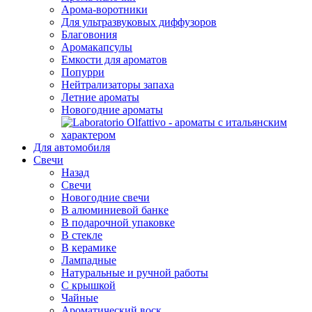
Арома-воротники
Для ультразвуковых диффузоров
Благовония
Аромакапсулы
Емкости для ароматов
Попурри
Нейтрализаторы запаха
Летние ароматы
Новогодние ароматы
Для автомобиля
Свечи
Назад
Свечи
Новогодние свечи
В алюминиевой банке
В подарочной упаковке
В стекле
В керамике
Лампадные
Натуральные и ручной работы
С крышкой
Чайные
Ароматический воск