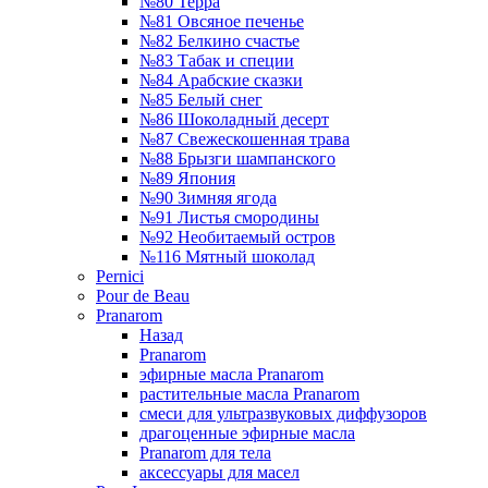
№80 Терра
№81 Овсяное печенье
№82 Белкино счастье
№83 Табак и специи
№84 Арабские сказки
№85 Белый снег
№86 Шоколадный десерт
№87 Свежескошенная трава
№88 Брызги шампанского
№89 Япония
№90 Зимняя ягода
№91 Листья смородины
№92 Необитаемый остров
№116 Мятный шоколад
Pernici
Pour de Beau
Pranarom
Назад
Pranarom
эфирные масла Pranarom
растительные масла Pranarom
смеси для ультразвуковых диффузоров
драгоценные эфирные масла
Pranarom для тела
аксессуары для масел