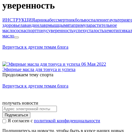
уверенность
ИНСТРУКЦИЯ
арника
бессмертник
боль
воспаление
гаультерия
г
здоровье
лавандин
лавр
мышцы
мята
примула
растительное
масло
сосна
спорт
тонус
уверенность
успех
усталость
хемотип
эвка
масло
Вернуться к другим темам блога
06 Мая 2022
Эфирные масла для тонуса и успеха
Продолжаем тему спорта
Вернуться к другим темам блога
получать новости
Подписаться
Я согласен с
политикой конфиденциальности
Подпишитесь на новости, чтобы быть в курсе наших новых