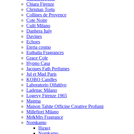
Chiara Firenze
Christian Tortu
Collines de Provence
Cote Noire
Culti Milano
Danhera Italy
Davines
Echoes
Eteria cosmo
Euthalia Fragrances
Grace Cole
Hypno Casa
Jacques Fath Perfumes
Jul et Mad Paris
KOBO Candles
Laboratorio Olfattivo
Ladenac Milano
Logevy Firenze 1965
Magma
Maison Tahite Officine Creative Profumi
Millefiori Milano
Mr&Mrs Fragrance
Nomkamo
Назад
Nomkamo