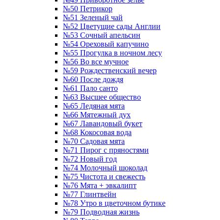
№50 Петрикор
№51 Зеленый чай
№52 Цветущие сады Англии
№53 Сочный апельсин
№54 Ореховый капучино
№55 Прогулка в ночном лесу
№56 Во все мучное
№59 Рождественский вечер
№60 После дождя
№61 Пало санто
№63 Высшее общество
№65 Ледяная мята
№66 Мятежный дух
№67 Лавандовый букет
№68 Кокосовая вода
№70 Садовая мята
№71 Пирог с пряностями
№72 Новый год
№74 Молочный шоколад
№75 Чистота и свежесть
№76 Мята + эвкалипт
№77 Глинтвейн
№78 Утро в цветочном бутике
№79 Подводная жизнь