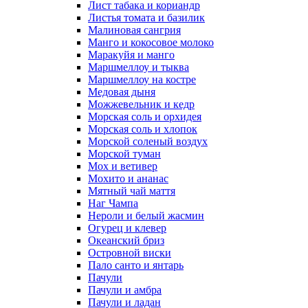
Лист табака и кориандр
Листья томата и базилик
Малиновая сангрия
Манго и кокосовое молоко
Маракуйя и манго
Маршмеллоу и тыква
Маршмеллоу на костре
Медовая дыня
Можжевельник и кедр
Морская соль и орхидея
Морская соль и хлопок
Морской соленый воздух
Морской туман
Мох и ветивер
Мохито и ананас
Мятный чай маття
Наг Чампа
Нероли и белый жасмин
Огурец и клевер
Океанский бриз
Островной виски
Пало санто и янтарь
Пачули
Пачули и амбра
Пачули и ладан