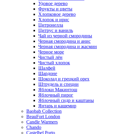
Удовое дерево
Фрукты и цветы
Хлопковое дерево
Хлопок и ирис
Цитронелла
Цитрус и ваниль
Чай из черной смородины
Черная смородина и анис
Черная смородина и жасмин
Черное море
Чистый лён
Чистый хлопок
Шалфей
Шардоне
Шоколад и грецкий орех
Штрудель и специи
Яблоки Макинтош
Яблочный пирог
Яблочный сидр и каштаны
Янтарь и кашемир
Baobab Collection
BeauFort London
Candle Warmers
Chando
Castelbel Porto