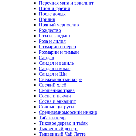
Перечная мята и эвкалипт
Пион и фрезия
После дождя
Прилив
Пряный чернослив
Рождество
Роза и ландыш
Роза и лилия
Розмарин и перец
Розмарин и тимьян
Сандал
Сандал и ваниль
Сандал и кокос
Сандал и Ши
Свежемолотый кофе
Свежий хлеб
Скошенная трава
Сосна и пачули
Сосна и эвкалипт
Сочные цитрусы
Средиземноморский инжир
Табак и кедр
Тиковое дерево и табак
Тыквенный десерт
Тыквенный Чай Латте