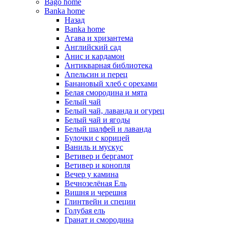
Bago home
Banka home
Назад
Banka home
Агава и хризантема
Английский сад
Анис и кардамон
Антикварная библиотека
Апельсин и перец
Банановый хлеб с орехами
Белая смородина и мята
Белый чай
Белый чай, лаванда и огурец
Белый чай и ягоды
Белый шалфей и лаванда
Булочки с корицей
Ваниль и мускус
Ветивер и бергамот
Ветивер и конопля
Вечер у камина
Вечнозелёная Ель
Вишня и черешня
Глинтвейн и специи
Голубая ель
Гранат и смородина