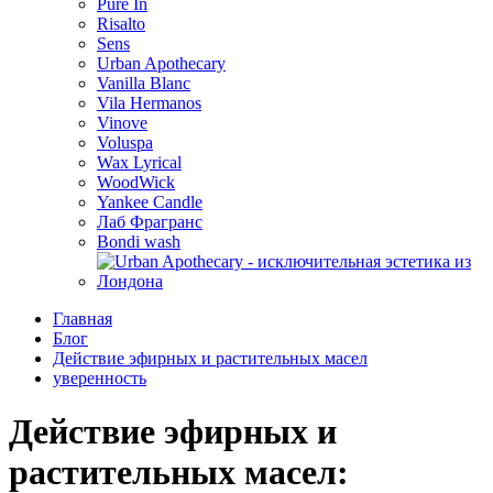
Pure In
Risalto
Sens
Urban Apothecary
Vanilla Blanc
Vila Hermanos
Vinove
Voluspa
Wax Lyrical
WoodWick
Yankee Candle
Лаб Фрагранс
Bondi wash
Главная
Блог
Действие эфирных и растительных масел
уверенность
Действие эфирных и
растительных масел: