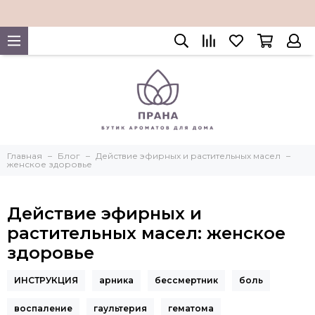
Главная
Блог
Действие эфирных и растительных масел
женское здоровье
Действие эфирных и
растительных масел: женское
здоровье
ИНСТРУКЦИЯ
арника
бессмертник
боль
воспаление
гаультерия
гематома