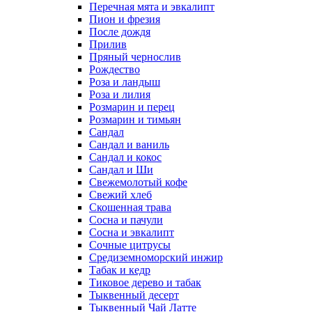
Перечная мята и эвкалипт
Пион и фрезия
После дождя
Прилив
Пряный чернослив
Рождество
Роза и ландыш
Роза и лилия
Розмарин и перец
Розмарин и тимьян
Сандал
Сандал и ваниль
Сандал и кокос
Сандал и Ши
Свежемолотый кофе
Свежий хлеб
Скошенная трава
Сосна и пачули
Сосна и эвкалипт
Сочные цитрусы
Средиземноморский инжир
Табак и кедр
Тиковое дерево и табак
Тыквенный десерт
Тыквенный Чай Латте