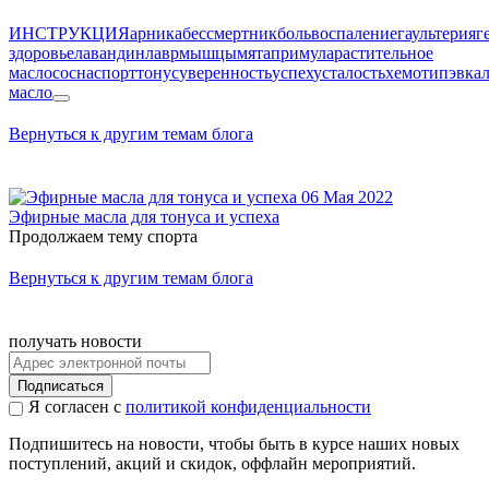
ИНСТРУКЦИЯ
арника
бессмертник
боль
воспаление
гаультерия
г
здоровье
лавандин
лавр
мышцы
мята
примула
растительное
масло
сосна
спорт
тонус
уверенность
успех
усталость
хемотип
эвка
масло
Вернуться к другим темам блога
06 Мая 2022
Эфирные масла для тонуса и успеха
Продолжаем тему спорта
Вернуться к другим темам блога
получать новости
Подписаться
Я согласен с
политикой конфиденциальности
Подпишитесь на новости, чтобы быть в курсе наших новых
поступлений, акций и скидок, оффлайн мероприятий.