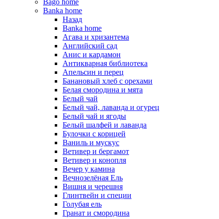
Bago home
Banka home
Назад
Banka home
Агава и хризантема
Английский сад
Анис и кардамон
Антикварная библиотека
Апельсин и перец
Банановый хлеб с орехами
Белая смородина и мята
Белый чай
Белый чай, лаванда и огурец
Белый чай и ягоды
Белый шалфей и лаванда
Булочки с корицей
Ваниль и мускус
Ветивер и бергамот
Ветивер и конопля
Вечер у камина
Вечнозелёная Ель
Вишня и черешня
Глинтвейн и специи
Голубая ель
Гранат и смородина