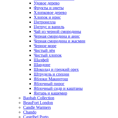
Удовое дерево
Фрукты и цветы
Хлопковое дерево
Хлопок и ирис
Цитронелла
Цитрус и ваниль
Чай из черной смородины
Черная смородина и анис
Черная смородина и жасмин
Черное море
Чистый лён
Чистый хлопок
Шалфей
Шардоне
Шоколад и грецкий орех
Штрудель и специи
Яблоки Макинтош
Яблочный пирог
Яблочный сидр и каштаны
Янтарь и кашемир
Baobab Collection
BeauFort London
Candle Warmers
Chando
Castelbel Porto