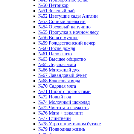
№50 Петрикор
№51 Зеленый чай
№52 Цветущие сады Англии
№53 Сочный апельсин
№54 Ореховый капучино
№55 Прогулка в ночном лесу
№56 Во все мучное
№59 Рождественский вечер
№60 После дождя
№61 Пало санто
№63 Высшее общество
№65 Ледяная мята
№66 Мятежный дух
№67 Лавандовый букет
№68 Кокосовая вода
№70 Садовая мята
№71 Пирог с пряностями
№72 Новый год
№74 Молочный шоколад
№75 Чистота и свежесть
№76 Мята + эвкалипт
№77 Глинтвейн
№78 Утро в цветочном бутике
№79 Подводная жизнь