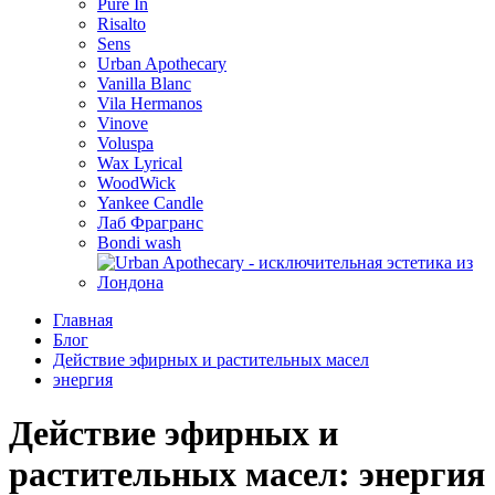
Pure In
Risalto
Sens
Urban Apothecary
Vanilla Blanc
Vila Hermanos
Vinove
Voluspa
Wax Lyrical
WoodWick
Yankee Candle
Лаб Фрагранс
Bondi wash
Главная
Блог
Действие эфирных и растительных масел
энергия
Действие эфирных и
растительных масел: энергия