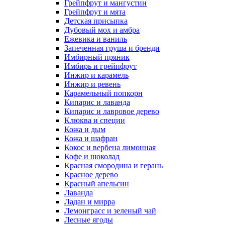
Грейпфрут и мангустин
Грейпфрут и мята
Детская присыпка
Дубовый мох и амбра
Ежевика и ваниль
Запеченная груша и бренди
Имбирный пряник
Имбирь и грейпфрут
Инжир и карамель
Инжир и ревень
Карамельный попкорн
Кипарис и лаванда
Кипарис и лавровое дерево
Клюква и специи
Кожа и дым
Кожа и шафран
Кокос и вербена лимонная
Кофе и шоколад
Красная смородина и герань
Красное дерево
Красный апельсин
Лаванда
Ладан и мирра
Лемонграсс и зеленый чай
Лесные ягоды