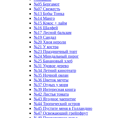
№05 Бергамот
№07 Свежесть
№13 Бобы Тонка
№14 Манго
№15 Кокос + лайм
№16 Шалфей
№17 Лесной бальзам
№19 Сандал
№20 Хвоя нероли
№21 У костра
№23 Праздничный торт
№24 Миндальный пирог
№25 Банановый хлеб
№31 Удовое дерево
№34 Летний кинотеатр
№35 Ночной океан
№36 Цветок мечты
№37 Отдых у моря
№39 Интересная книга
№42 Листья томата
№43 Ягодное чаепитие
№44 Тропический остров
№45 Пустите меня в Голландию
№47 Освежающий грейпфрут
№49 Приворотное зелье