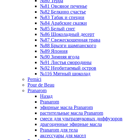
№80 Терра
№81 Овсяное печенье
№82 Белкино счастье
№83 Табак и специи
№84 Арабские сказки
№85 Белый снег
№86 Шоколадный десерт
№87 Свежескошенная трава
№88 Брызги шампанского
№89 Япония
№90 Зимняя ягода
№91 Листья смородины
№92 Необитаемый остров
№116 Мятный шоколад
Pernici
Pour de Beau
Pranarom
Назад
Pranarom
эфирные масла Pranarom
растительные масла Pranarom
смеси для ультразвуковых диффузоров
драгоценные эфирные масла
Pranarom для тела
аксессуары для масел