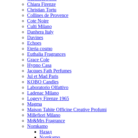
Chiara Firenze
Christian Tortu
Collines de Provence
Cote Noire
Culti Milano
Danhera Italy
Davines
Echoes
Eteria cosmo
Euthalia Fragrances
Grace Cole
Hypno Casa
Jacques Fath Perfumes
Jul et Mad Paris
KOBO Candles
Laboratorio Olfattivo
Ladenac Milano
Logevy Firenze 1965
Magma
Maison Tahite Officine Creative Profumi
Millefiori Milano
Mr&Mrs Fragrance
Nomkamo
Назад
Nomkamo