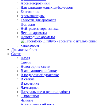
Арома-воротники
Для ультразвуковых диффузоров
Благовония
Аромакапсулы
Емкости для ароматов
Попурри
Нейтрализаторы запаха
Летние ароматы
Новогодние ароматы
Для автомобиля
Свечи
Назад
Свечи
Новогодние свечи
В алюминиевой банке
В подарочной упаковке
В стекле
В керамике
Лампадные
Натуральные и ручной работы
С крышкой
Чайные
Ароматический воск