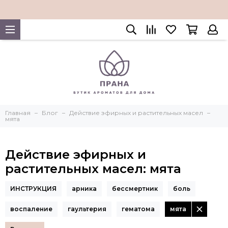
Главная
Блог
Действие эфирных и растительных масел
мята
Действие эфирных и
растительных масел: мята
ИНСТРУКЦИЯ
арника
бессмертник
боль
воспаление
гаультерия
гематома
мята