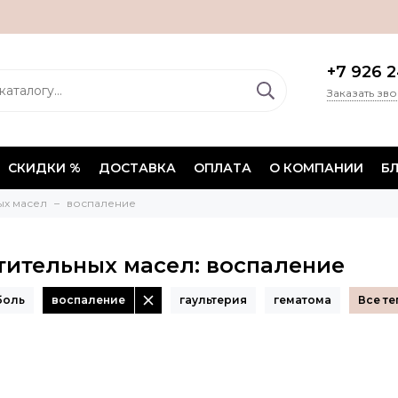
+7 926 2
Заказать зв
СКИДКИ %
ДОСТАВКА
ОПЛАТА
О КОМПАНИИ
Б
ых масел
воспаление
тительных масел: воспаление
боль
воспаление
гаультерия
гематома