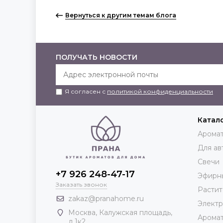
Вернуться к другим темам блога
ПОЛУЧАТЬ НОВОСТИ
Я согласен с
политикой конфиденциальности
Катал
Аромат
Для ав
Свечи
+7 926 248-47-17
Эфирн
Заказать звонок
Растит
zakaz@pranahome.ru
Элект
Москва
, Калужская площадь,
Арома
д.1к2