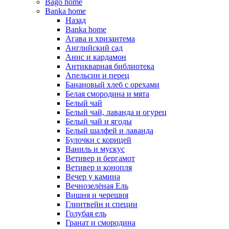
Bago home
Banka home
Назад
Banka home
Агава и хризантема
Английский сад
Анис и кардамон
Антикварная библиотека
Апельсин и перец
Банановый хлеб с орехами
Белая смородина и мята
Белый чай
Белый чай, лаванда и огурец
Белый чай и ягоды
Белый шалфей и лаванда
Булочки с корицей
Ваниль и мускус
Ветивер и бергамот
Ветивер и конопля
Вечер у камина
Вечнозелёная Ель
Вишня и черешня
Глинтвейн и специи
Голубая ель
Гранат и смородина