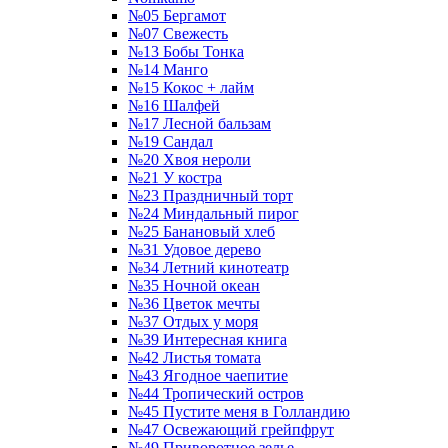
№05 Бергамот
№07 Свежесть
№13 Бобы Тонка
№14 Манго
№15 Кокос + лайм
№16 Шалфей
№17 Лесной бальзам
№19 Сандал
№20 Хвоя нероли
№21 У костра
№23 Праздничный торт
№24 Миндальный пирог
№25 Банановый хлеб
№31 Удовое дерево
№34 Летний кинотеатр
№35 Ночной океан
№36 Цветок мечты
№37 Отдых у моря
№39 Интересная книга
№42 Листья томата
№43 Ягодное чаепитие
№44 Тропический остров
№45 Пустите меня в Голландию
№47 Освежающий грейпфрут
№49 Приворотное зелье