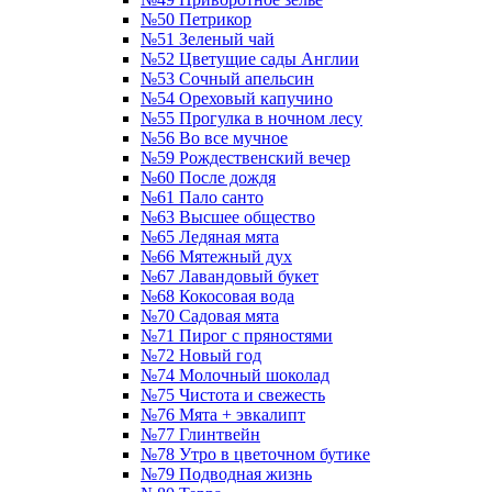
№50 Петрикор
№51 Зеленый чай
№52 Цветущие сады Англии
№53 Сочный апельсин
№54 Ореховый капучино
№55 Прогулка в ночном лесу
№56 Во все мучное
№59 Рождественский вечер
№60 После дождя
№61 Пало санто
№63 Высшее общество
№65 Ледяная мята
№66 Мятежный дух
№67 Лавандовый букет
№68 Кокосовая вода
№70 Садовая мята
№71 Пирог с пряностями
№72 Новый год
№74 Молочный шоколад
№75 Чистота и свежесть
№76 Мята + эвкалипт
№77 Глинтвейн
№78 Утро в цветочном бутике
№79 Подводная жизнь