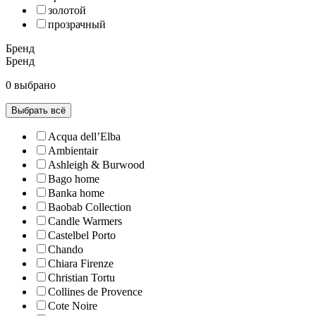
золотой
прозрачный
Бренд
Бренд
0 выбрано
Выбрать всё
Acqua dell’Elba
Ambientair
Ashleigh & Burwood
Bago home
Banka home
Baobab Collection
Candle Warmers
Castelbel Porto
Chando
Chiara Firenze
Christian Tortu
Collines de Рrovencе
Cote Noire