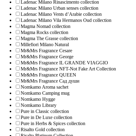
Ladenac Milano Rinascimento collection
Ladenac Milano Urban senses collection
Ladenac Milano Vents d’Arabie collection
Ladenac Milano Vila Hermanos Oud collection
Magma Nomad collection
Magma Rocks collection
Magma The Grasse collection
Millefiori Milano Natural
Mr&Mrs Fragrance Cesare
Mr&Mrs Fragrance George
Mr&Mrs Fragrance IL GRANDE VIAGGIO
Mr&Mrs Fragrance NFT-Not Fake Art Collection
Mr&Mrs Fragrance QUEEN
Mr&Mrs Fragrance Сад души
Nomkamo Aroma sachet
Nomkamo Camping mug
Nomkamo Hygge
Nomkamo Library
Pure in Classic collection
Pure in De Luxe collection
Pure in Herbs & Spices collection
Risalto Gold collection
Risalto Platinum Collection