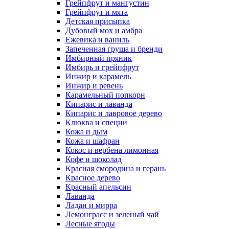
Грейпфрут и мангустин
Грейпфрут и мята
Детская присыпка
Дубовый мох и амбра
Ежевика и ваниль
Запеченная груша и бренди
Имбирный пряник
Имбирь и грейпфрут
Инжир и карамель
Инжир и ревень
Карамельный попкорн
Кипарис и лаванда
Кипарис и лавровое дерево
Клюква и специи
Кожа и дым
Кожа и шафран
Кокос и вербена лимонная
Кофе и шоколад
Красная смородина и герань
Красное дерево
Красный апельсин
Лаванда
Ладан и мирра
Лемонграсс и зеленый чай
Лесные ягоды