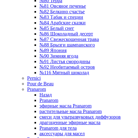
№80 Терра
№81 Овсяное печенье
№82 Белкино счастье
№83 Табак и специи
№84 Арабские сказки
№85 Белый снег
№86 Шоколадный десерт
№87 Свежескошенная трава
№88 Брызги шампанского
№89 Япония
№90 Зимняя ягода
№91 Листья смородины
№92 Необитаемый остров
№116 Мятный шоколад
Pernici
Pour de Beau
Pranarom
Назад
Pranarom
эфирные масла Pranarom
растительные масла Pranarom
смеси для ультразвуковых диффузоров
драгоценные эфирные масла
Pranarom для тела
аксессуары для масел