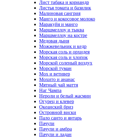
Лист табака и кориандр
Листья томата и базилик
Малиновая сангрия
Манго и кокосовое молоко
Маракуйя и манго
Маршмеллоу и тыква
Маршмеллоу на костре
Медовая дыня
Можжевельник и кедр
Морская соль и орхидея
Морская соль и хлопок
Морской соленый воздух
Морской туман
Мох и ветивер
Мохито и ананас
Мятный чай маття
Наг Чампа
Нероли и белый жасмин
Огурец и клевер
Океанский бриз
Островной виски
Пало санто и янтарь
Пачули
Пачули и амбра
Пачули и ладан