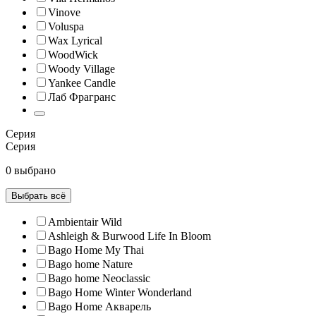
Vinove
Voluspa
Wax Lyrical
WoodWick
Woody Village
Yankee Candle
Лаб Фрагранс
Серия
Серия
0 выбрано
Выбрать всё
Ambientair Wild
Ashleigh & Burwood Life In Bloom
Bago Home My Thai
Bago home Nature
Bago home Neoclassic
Bago Home Winter Wonderland
Bago Home Акварель