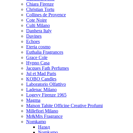
Chiara Firenze
Christian Tortu
Collines de Provence
Cote Noire
Culti Milano
Danhera Italy
Davines
Echoes
Eteria cosmo
Euthalia Fragrances
Grace Cole
Hypno Casa
Jacques Fath Perfumes
Jul et Mad Paris
KOBO Candles
Laboratorio Olfattivo
Ladenac Milano
Logevy Firenze 1965
Magma
Maison Tahite Officine Creative Profumi
Millefiori Milano
Mr&Mrs Fragrance
Nomkamo
Назад
Nomkamo