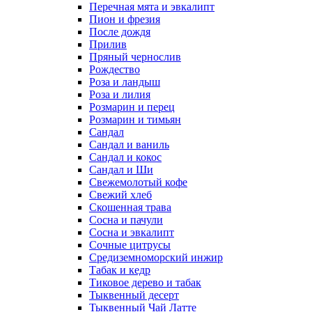
Перечная мята и эвкалипт
Пион и фрезия
После дождя
Прилив
Пряный чернослив
Рождество
Роза и ландыш
Роза и лилия
Розмарин и перец
Розмарин и тимьян
Сандал
Сандал и ваниль
Сандал и кокос
Сандал и Ши
Свежемолотый кофе
Свежий хлеб
Скошенная трава
Сосна и пачули
Сосна и эвкалипт
Сочные цитрусы
Средиземноморский инжир
Табак и кедр
Тиковое дерево и табак
Тыквенный десерт
Тыквенный Чай Латте