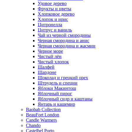
Удовое дерево
Фрукты и цветы
Хлопковое дерево
Хлопок и ирис
Цитронелла
Цитрус и ваниль
Чай из черной смородины
Черная смородина и анис
Черная смородина и жасмин
Черное море
Чистый лён
Чистый хлопок
Шалфей
Шардоне
Шоколад и грецкий орех
Штрудель и специи
Яблоки Макинтош
Яблочный пирог
Яблочный сидр и каштаны
Янтарь и кашемир
Baobab Collection
BeauFort London
Candle Warmers
Chando
Castelbel Porto