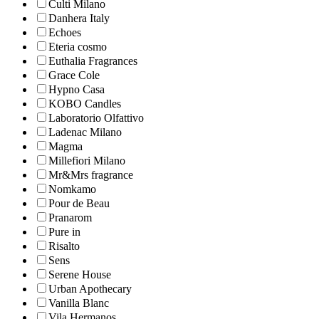
Culti Milano
Danhera Italy
Echoes
Eteria cosmo
Euthalia Fragrances
Grace Cole
Hypno Casa
KOBO Candles
Laboratorio Olfattivo
Ladenac Milano
Magma
Millefiori Milano
Mr&Mrs fragrance
Nomkamo
Pour de Beau
Pranarom
Pure in
Risalto
Sens
Serene House
Urban Apothecary
Vanilla Blanc
Vila Hermanos