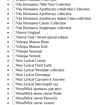
Vila Hermanos 70ths Year Collection
Vila Hermanos Apothecary cobalt blue Collection
Vila Hermanos Apothecary collection
Vila Hermanos Apothecary Italian Cities collection
Vila Hermanos Classic Collection
Vila Hermanos Jungletopia collection
Vinove Original
Vinove Oud / Wood special edition
Voluspa Maison Blanc
Voluspa Maison Noir
Voluspa Seasonal
Voluspa Vermeil
Wax Lyrical Colony
Wax Lyrical Fired Earth
Wax Lyrical Wrendale collection
Wax Lyrical Питомцы
Wax Lyrical Сделано в Англии
Wax Lyrical Цветущий сад
WoodWick ароматы для авто
WoodWick мини свечи Petite
WoodWick свечи Pluswick
WoodWick свечи эллипс