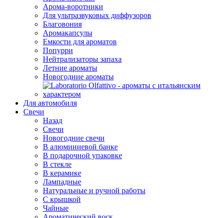
Арома-воротники
Для ультразвуковых диффузоров
Благовония
Аромакапсулы
Емкости для ароматов
Попурри
Нейтрализаторы запаха
Летние ароматы
Новогодние ароматы
Для автомобиля
Свечи
Назад
Свечи
Новогодние свечи
В алюминиевой банке
В подарочной упаковке
В стекле
В керамике
Лампадные
Натуральные и ручной работы
С крышкой
Чайные
Ароматический воск