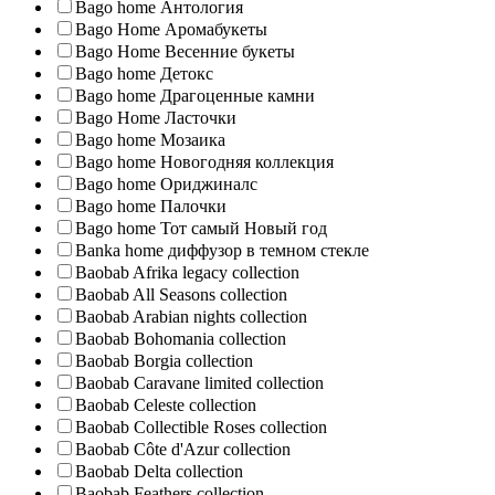
Bago home Антология
Bago Home Аромабукеты
Bago Home Весенние букеты
Bago home Детокс
Bago home Драгоценные камни
Bago Home Ласточки
Bago home Мозаика
Bago home Новогодняя коллекция
Bago home Ориджиналс
Bago home Палочки
Bago home Тот самый Новый год
Banka home диффузор в темном стекле
Baobab Afrika legacy collection
Baobab All Seasons collection
Baobab Arabian nights collection
Baobab Bohomania collection
Baobab Borgia collection
Baobab Caravane limited collection
Baobab Celeste collection
Baobab Collectible Roses collection
Baobab Côte d'Azur collection
Baobab Delta collection
Baobab Feathers collection