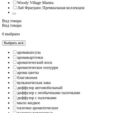
Woody Village Mantra
Лаб Фрагранс Премиальная коллекция
Вид товара
Вид товара
0 выбрано
Выбрать всё
аромакапсула
аромакарточки
ароматический воск
ароматическое попурри
арома цветы
благовония
вулканическая лава
диффузор автомобильный
диффузор с необычными палочками
диффузор с палочками
мыло жидкое
палочки ароматические
палочки ротанговые