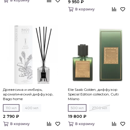
В корзину
9 950 ₽
В корзину
Древесина и имбирь,
Elie Saab Golden, диффузор
ароматический диффузор,
Special Edition collection, Culti
Bago home
Milano
110 мл
400 мл
500 мл
2700 мл
2 790 ₽
19 800 ₽
В корзину
В корзину