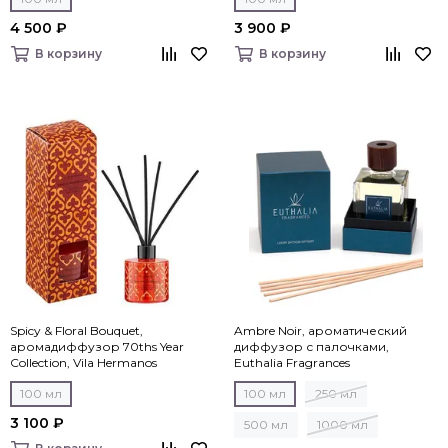
4 500 ₽
3 900 ₽
В корзину
В корзину
Spicy & Floral Bouquet,
Ambre Noir, ароматический
аромадиффузор 70ths Year
диффузор с палочками,
Collection, Vila Hermanos
Euthalia Fragrances
100 мл
100 мл
250 мл
3 100 ₽
500 мл
1000 мл