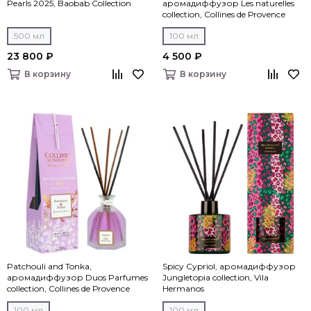
Pearls 2025, Baobab Collection
аромадиффузор Les naturelles
collection, Collines de Рrovencе
500 мл
100 мл
23 800 ₽
4 500 ₽
В корзину
В корзину
Patchouli and Tonka,
Spicy Cypriol, аромадиффузор
аромадиффузор Duos Parfumes
Jungletopia collection, Vila
collection, Collines de Рrovencе
Hermanos
100 мл
100 мл