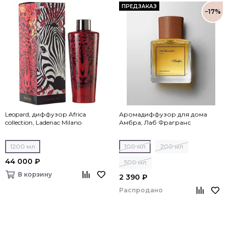
ПРЕДЗАКАЗ
−17%
Leopard, диффузор Africa
Аромадиффузор для дома
collection, Ladenac Milano
Амбра, Лаб Фрагранс
1200 мл
100 мл
200 мл
44 000 ₽
500 мл
В корзину
2 390 ₽
Распродано