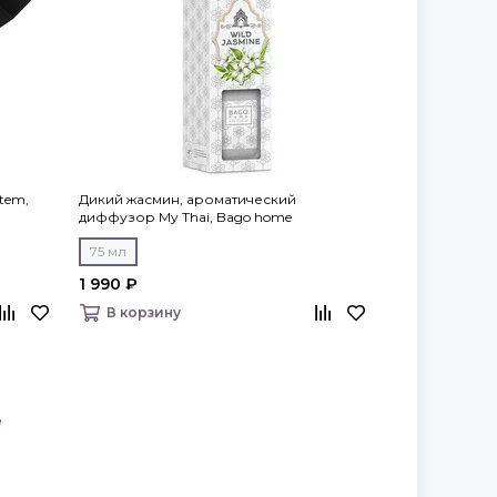
tem,
Дикий жасмин, ароматический
диффузор My Thai, Bago home
75 мл
1 990 ₽
В корзину