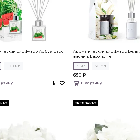
ический диффузор Арбуз, Bago
Ароматический диффузор Белы
жасмин, Bago home
100 мл
15 мл
30 мл
₽
650 ₽
орзину
В корзину
КАЗ
ПРЕДЗАКАЗ