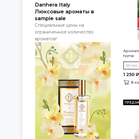
Danhera Italy
Люксовые ароматы в
sample sale
Специальные цены на
ограниченное количество
ароматов!
Аромат
home
50 мл
1 250 
В к
ПРЕДЗА