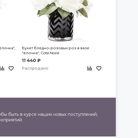
ёлочка",
Букет бледно-розовых роз в вазе
"ёлочка", Cote Noire
11 440 ₽
Распродано
бы быть в курсе наших новых поступлений,
роприятий.