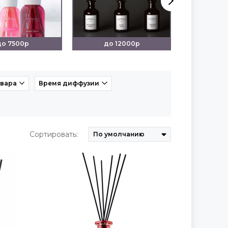
до 7500р
до 12000р
от 
овара
Время диффузии
Сортировать: