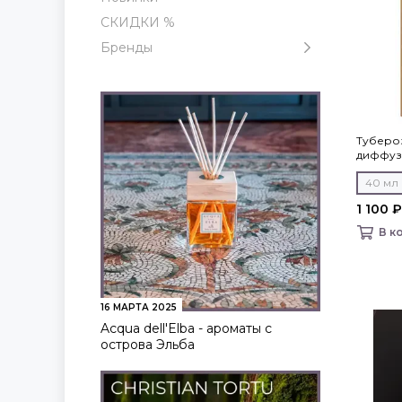
СКИДКИ %
Бренды
Тубероз
диффуз
40 мл
1 100 ₽
В к
16 МАРТА 2025
Acqua dell'Elba - ароматы с
острова Эльба