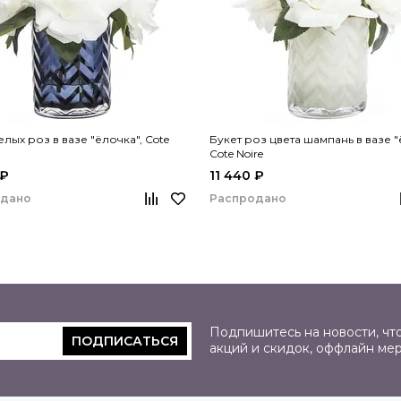
елых роз в вазе "ёлочка", Cote
Букет роз цвета шампань в вазе "
Cote Noire
 ₽
11 440 ₽
одано
Распродано
Подпишитесь на новости, что
ПОДПИСАТЬСЯ
акций и скидок, оффлайн ме