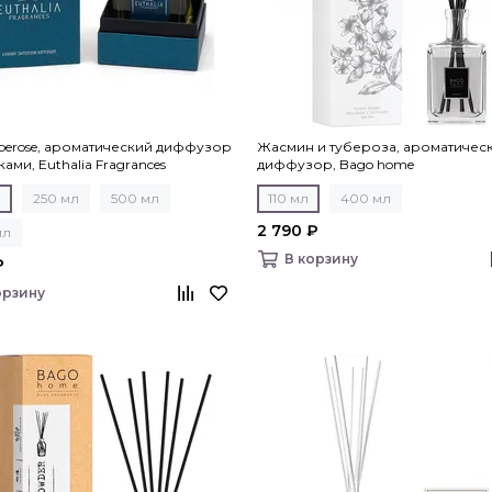
berose, ароматический диффузор
Жасмин и тубероза, ароматичес
ами, Euthalia Fragrances
диффузор, Bago home
л
250 мл
500 мл
110 мл
400 мл
2 790 ₽
мл
В корзину
₽
орзину