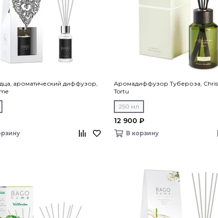
дца, ароматический диффузор,
Аромадиффузор Тубероза, Chris
ome
Tortu
250 мл
12 900 ₽
орзину
В корзину