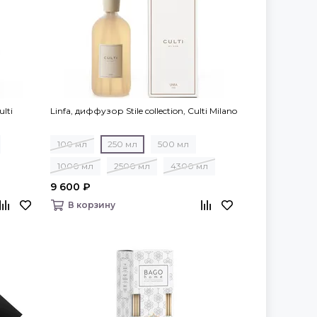
ulti
Linfa, диффузор Stile collection, Culti Milano
100 мл
250 мл
500 мл
1000 мл
2500 мл
4300 мл
9 600 ₽
В корзину