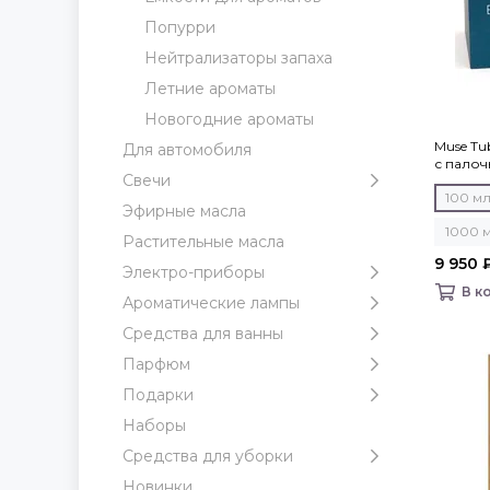
Попурри
Нейтрализаторы запаха
Летние ароматы
Новогодние ароматы
Muse Tu
Для автомобиля
с палочк
Свечи
100 м
Эфирные масла
1000 
Растительные масла
9 950 
Электро-приборы
В к
Ароматические лампы
Средства для ванны
Парфюм
Подарки
Наборы
Средства для уборки
Новинки