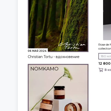
Rose de
collecti
06 МАЯ 2024
180 мл
Christian Tortu - вдохновение
12 800
В к