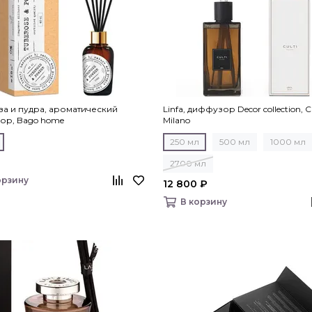
а и пудра, ароматический
Linfa, диффузор Decor collection, C
ор, Bago home
Milano
250 мл
500 мл
1000 мл
2700 мл
орзину
12 800 ₽
В корзину