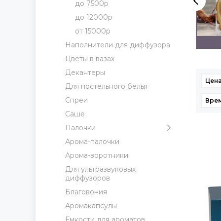
до 7500р
до 12000р
от 15000р
до 12000р
от 15000р
Наполнители для диффузора
Цветы в вазах
Декантеры
Цена
Для постельного белья
Спреи
Врем
Саше
Палочки
Арома-палочки
Арома-воротники
Для ультразвуковых
диффузоров
Благовония
Аромакапсулы
Емкости для ароматов