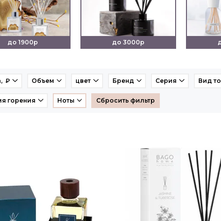
до 1900р
до 3000р
, ₽
Объем
цвет
Бренд
Серия
Вид т
я горения
Ноты
Сбросить фильтр