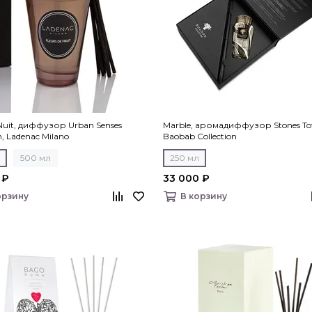
 Nuit, диффузор Urban Senses
Marble, аромадиффузор Stones To
on, Ladenac Milano
Baobab Collection
500 мл
250 мл
 ₽
33 000 ₽
орзину
В корзину