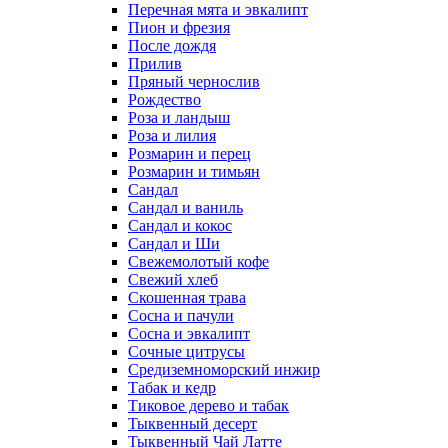
Перечная мята и эвкалипт
Пион и фрезия
После дождя
Прилив
Пряный чернослив
Рождество
Роза и ландыш
Роза и лилия
Розмарин и перец
Розмарин и тимьян
Сандал
Сандал и ваниль
Сандал и кокос
Сандал и Ши
Свежемолотый кофе
Свежий хлеб
Скошенная трава
Сосна и пачули
Сосна и эвкалипт
Сочные цитрусы
Средиземноморский инжир
Табак и кедр
Тиковое дерево и табак
Тыквенный десерт
Тыквенный Чай Латте