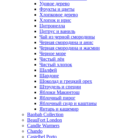
Удовое дерево
Фрукты и цветы
Хлопковое дерево
Хлопок и ирис
Цитронелла
Цитрус и ваниль
Чай из черной смородины
Черная смородина и анис
Черная смородина и жасмин
Черное море
Чистый лён
Чистый хлопок
Шалфей
Шардоне
Шоколад и грецкий орех
Штрудель и специи
Яблоки Макинтош
Яблочный пирог
Яблочный сидр и каштаны
Янтарь и кашемир
Baobab Collection
BeauFort London
Candle Warmers
Chando
Castelbel Porto