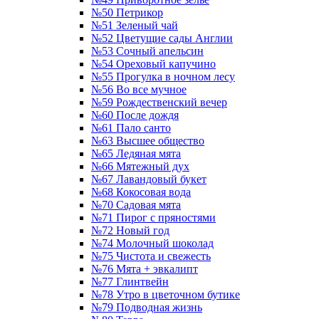
№50 Петрикор
№51 Зеленый чай
№52 Цветущие сады Англии
№53 Сочный апельсин
№54 Ореховый капучино
№55 Прогулка в ночном лесу
№56 Во все мучное
№59 Рождественский вечер
№60 После дождя
№61 Пало санто
№63 Высшее общество
№65 Ледяная мята
№66 Мятежный дух
№67 Лавандовый букет
№68 Кокосовая вода
№70 Садовая мята
№71 Пирог с пряностями
№72 Новый год
№74 Молочный шоколад
№75 Чистота и свежесть
№76 Мята + эвкалипт
№77 Глинтвейн
№78 Утро в цветочном бутике
№79 Подводная жизнь