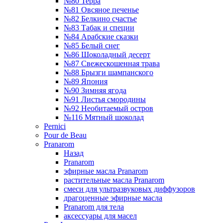
№80 Терра
№81 Овсяное печенье
№82 Белкино счастье
№83 Табак и специи
№84 Арабские сказки
№85 Белый снег
№86 Шоколадный десерт
№87 Свежескошенная трава
№88 Брызги шампанского
№89 Япония
№90 Зимняя ягода
№91 Листья смородины
№92 Необитаемый остров
№116 Мятный шоколад
Pernici
Pour de Beau
Pranarom
Назад
Pranarom
эфирные масла Pranarom
растительные масла Pranarom
смеси для ультразвуковых диффузоров
драгоценные эфирные масла
Pranarom для тела
аксессуары для масел