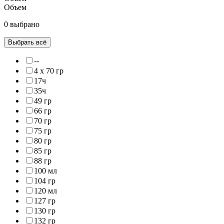
Объем
0 выбрано
Выбрать всё
--
4 x 70 гр
17ч
35ч
49 гр
66 гр
70 гр
75 гр
80 гр
85 гр
88 гр
100 мл
104 гр
120 мл
127 гр
130 гр
132 гр