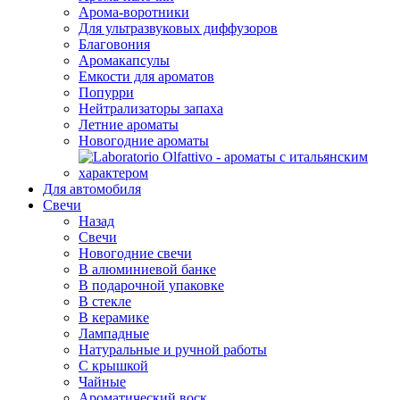
Арома-воротники
Для ультразвуковых диффузоров
Благовония
Аромакапсулы
Емкости для ароматов
Попурри
Нейтрализаторы запаха
Летние ароматы
Новогодние ароматы
Для автомобиля
Свечи
Назад
Свечи
Новогодние свечи
В алюминиевой банке
В подарочной упаковке
В стекле
В керамике
Лампадные
Натуральные и ручной работы
С крышкой
Чайные
Ароматический воск