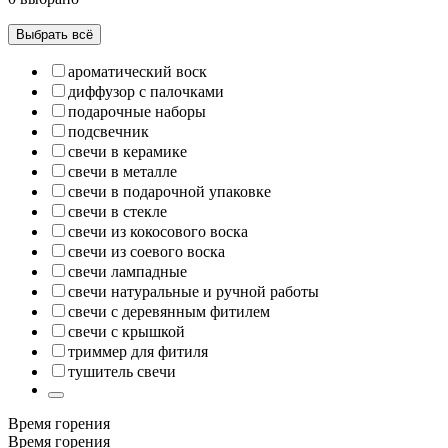
Выбрать всё
ароматический воск
диффузор с палочками
подарочные наборы
подсвечник
свечи в керамике
свечи в металле
свечи в подарочной упаковке
свечи в стекле
свечи из кокосового воска
свечи из соевого воска
свечи лампадные
свечи натуральные и ручной работы
свечи с деревянным фитилем
свечи с крышкой
триммер для фитиля
тушитель свечи
Время горения
Время горения