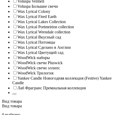
Voluspa Vermeil
Voluspa Большие свечи
Wax Lyrical Colony
Wax Lyrical Fired Earth
Wax Lyrical Lakes Collection
Wax Lyrical Portmeirion collection
Wax Lyrical Wrendale collection
Wax Lyrical Вкусный сад
Wax Lyrical Питомцы
Wax Lyrical Сделано в Англии
Wax Lyrical Цветущий сад
WoodWick наборы
WoodWick свечи Pluswick
WoodWick свечи эллипс
WoodWick Трилогия
Yankee Candle Новогодняя коллекция (Festive) Yankee
Candle
Лаб Фрагранс Премиальная коллекция
Вид товара
Вид товара
0 выбрано