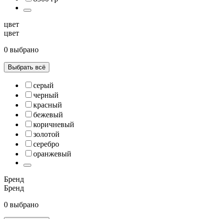
цвет
цвет
0 выбрано
Выбрать всё
серый
черный
красный
бежевый
коричневый
золотой
серебро
оранжевый
Бренд
Бренд
0 выбрано