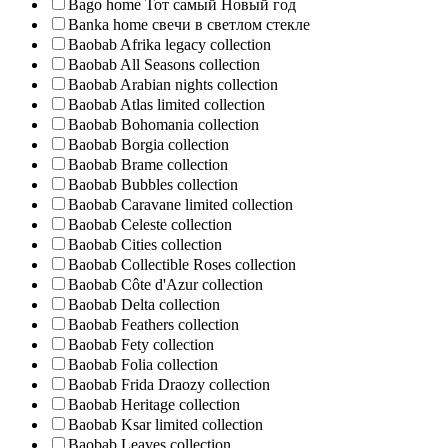
Bago home Тот самый Новый год
Banka home свечи в светлом стекле
Baobab Afrika legacy collection
Baobab All Seasons collection
Baobab Arabian nights collection
Baobab Atlas limited collection
Baobab Bohomania collection
Baobab Borgia collection
Baobab Brame collection
Baobab Bubbles collection
Baobab Caravane limited collection
Baobab Celeste collection
Baobab Cities collection
Baobab Collectible Roses collection
Baobab Côte d'Azur collection
Baobab Delta collection
Baobab Feathers collection
Baobab Fety collection
Baobab Folia collection
Baobab Frida Draozy collection
Baobab Heritage collection
Baobab Ksar limited collection
Baobab Leaves collection