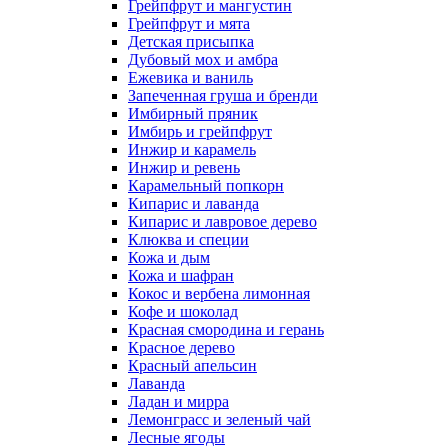
Грейпфрут и мангустин
Грейпфрут и мята
Детская присыпка
Дубовый мох и амбра
Ежевика и ваниль
Запеченная груша и бренди
Имбирный пряник
Имбирь и грейпфрут
Инжир и карамель
Инжир и ревень
Карамельный попкорн
Кипарис и лаванда
Кипарис и лавровое дерево
Клюква и специи
Кожа и дым
Кожа и шафран
Кокос и вербена лимонная
Кофе и шоколад
Красная смородина и герань
Красное дерево
Красный апельсин
Лаванда
Ладан и мирра
Лемонграсс и зеленый чай
Лесные ягоды