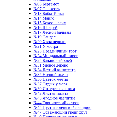
№05 Бергамот
№07 Свежесть
№13 Бобы Тонка
№14 Манго
№15 Кокос + лайм
№16 Шалфей
№17 Лесной бальзам
№19 Сандал
№20 Хвоя нероли
№21 У костра
№23 Праздничный торт
№24 Миндальный пирог
№25 Банановый хлеб
№31 Удовое дерево
№34 Летний кинотеатр
№35 Ночной океан
№36 Цветок мечты
№37 Отдых у моря
№39 Интересная книга
№42 Листья томата
№43 Ягодное чаепитие
№44 Тропический остров
№45 Пустите меня в Голландию
№47 Освежающий грейпфрут
№49 Приворотное зелье