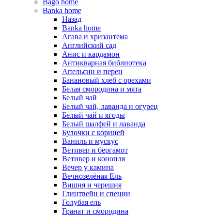
Bago home
Banka home
Назад
Banka home
Агава и хризантема
Английский сад
Анис и кардамон
Антикварная библиотека
Апельсин и перец
Банановый хлеб с орехами
Белая смородина и мята
Белый чай
Белый чай, лаванда и огурец
Белый чай и ягоды
Белый шалфей и лаванда
Булочки с корицей
Ваниль и мускус
Ветивер и бергамот
Ветивер и конопля
Вечер у камина
Вечнозелёная Ель
Вишня и черешня
Глинтвейн и специи
Голубая ель
Гранат и смородина