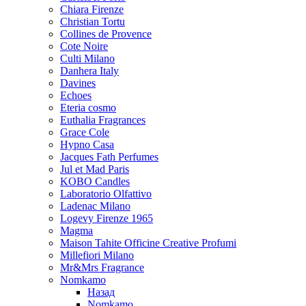
Chiara Firenze
Christian Tortu
Collines de Provence
Cote Noire
Culti Milano
Danhera Italy
Davines
Echoes
Eteria cosmo
Euthalia Fragrances
Grace Cole
Hypno Casa
Jacques Fath Perfumes
Jul et Mad Paris
KOBO Candles
Laboratorio Olfattivo
Ladenac Milano
Logevy Firenze 1965
Magma
Maison Tahite Officine Creative Profumi
Millefiori Milano
Mr&Mrs Fragrance
Nomkamo
Назад
Nomkamo