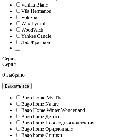
Vanilla Blanc
Vila Hermanos
Voluspa
Wax Lyrical
WoodWick
Yankee Candle
Лаб Фрагранс
Серия
Серия
0 выбрано
Выбрать всё
Bago Home My Thai
Bago home Nature
Bago Home Winter Wonderland
Bago home Детокс
Bago home Новогодняя коллекция
Bago home Ориджиналс
Bago home Спички