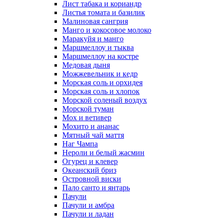
Лист табака и кориандр
Листья томата и базилик
Малиновая сангрия
Манго и кокосовое молоко
Маракуйя и манго
Маршмеллоу и тыква
Маршмеллоу на костре
Медовая дыня
Можжевельник и кедр
Морская соль и орхидея
Морская соль и хлопок
Морской соленый воздух
Морской туман
Мох и ветивер
Мохито и ананас
Мятный чай маття
Наг Чампа
Нероли и белый жасмин
Огурец и клевер
Океанский бриз
Островной виски
Пало санто и янтарь
Пачули
Пачули и амбра
Пачули и ладан