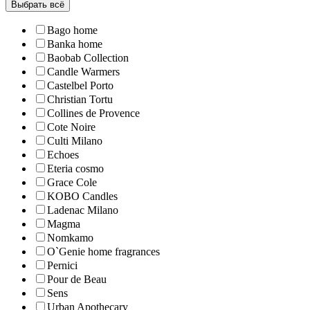
Выбрать всё
Bago home
Banka home
Baobab Collection
Candle Warmers
Castelbel Porto
Christian Tortu
Collines de Рrovencе
Cote Noire
Culti Milano
Echoes
Eteria cosmo
Grace Cole
KOBO Candles
Ladenac Milano
Magma
Nomkamo
O`Genie home fragrances
Pernici
Pour de Beau
Sens
Urban Apothecary