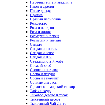
Перечная мята и эвкалипт
Пион и фрезия
После дождя
Прилив
Пряный чернослив
Рождество
Роза и ландыш
Роза и лилия
Розмарин и перец
Розмарин и тимьян
Сандал
Сандал и ваниль
Сандал и кокос
Сандал и Ши
Свежемолотый кофе
Свежий хлеб
Скошенная трава
Сосна и пачули
Сосна и эвкалипт
Сочные цитрусы
Средиземноморский инжир
Табак и кедр
Тиковое дерево и табак
Тыквенный десерт
Тыквенный Чай Латте