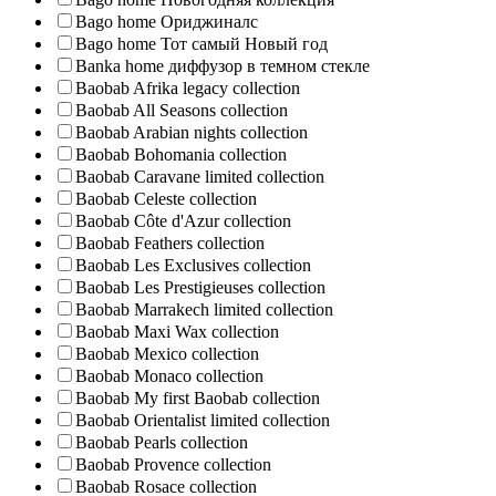
Bago home Ориджиналс
Bago home Тот самый Новый год
Banka home диффузор в темном стекле
Baobab Afrika legacy collection
Baobab All Seasons collection
Baobab Arabian nights collection
Baobab Bohomania collection
Baobab Caravane limited collection
Baobab Celeste collection
Baobab Côte d'Azur collection
Baobab Feathers collection
Baobab Les Exclusives collection
Baobab Les Prestigieuses collection
Baobab Marrakech limited collection
Baobab Maxi Wax collection
Baobab Mexico collection
Baobab Monaco collection
Baobab My first Baobab collection
Baobab Orientalist limited collection
Baobab Pearls collection
Baobab Provence collection
Baobab Rosace collection