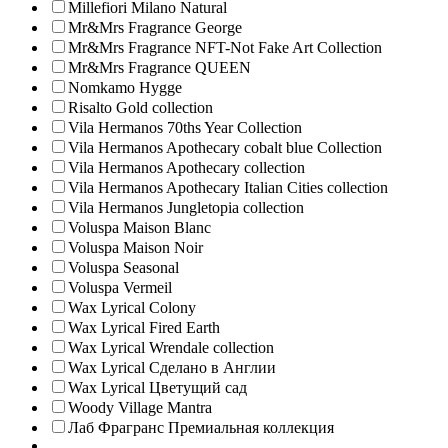
Millefiori Milano Natural
Mr&Mrs Fragrance George
Mr&Mrs Fragrance NFT-Not Fake Art Collection
Mr&Mrs Fragrance QUEEN
Nomkamo Hygge
Risalto Gold collection
Vila Hermanos 70ths Year Collection
Vila Hermanos Apothecary cobalt blue Collection
Vila Hermanos Apothecary collection
Vila Hermanos Apothecary Italian Cities collection
Vila Hermanos Jungletopia collection
Voluspa Maison Blanc
Voluspa Maison Noir
Voluspa Seasonal
Voluspa Vermeil
Wax Lyrical Colony
Wax Lyrical Fired Earth
Wax Lyrical Wrendale collection
Wax Lyrical Сделано в Англии
Wax Lyrical Цветущий сад
Woody Village Mantra
Лаб Фрагранс Премиальная коллекция