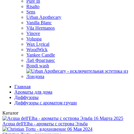
Pure In
Risalto
Sens
Urban Apothecary
Vanilla Blanc
Vila Hermanos
Vinove
Voluspa
Wax Lyrical
WoodWick
Yankee Candle
Лаб Фрагранс
Bondi wash
Главная
Ароматы для дома
Диффузоры
Диффузоры с ароматом груши
Каталог
16 Марта 2025
Acqua dell'Elba - ароматы с острова Эльба
06 Мая 2024