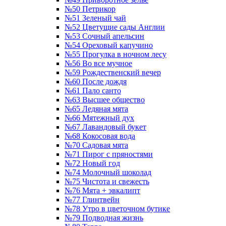
№50 Петрикор
№51 Зеленый чай
№52 Цветущие сады Англии
№53 Сочный апельсин
№54 Ореховый капучино
№55 Прогулка в ночном лесу
№56 Во все мучное
№59 Рождественский вечер
№60 После дождя
№61 Пало санто
№63 Высшее общество
№65 Ледяная мята
№66 Мятежный дух
№67 Лавандовый букет
№68 Кокосовая вода
№70 Садовая мята
№71 Пирог с пряностями
№72 Новый год
№74 Молочный шоколад
№75 Чистота и свежесть
№76 Мята + эвкалипт
№77 Глинтвейн
№78 Утро в цветочном бутике
№79 Подводная жизнь