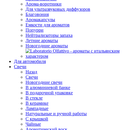
Арома-воротники
Для ультразвуковых диффузоров
Благовония
Аромакапсулы
Емкости для ароматов
Попурри
Нейтрализаторы запаха
Летние ароматы
Новогодние ароматы
Для автомобиля
Свечи
Назад
Свечи
Новогодние свечи
В алюминиевой банке
В подарочной упаковке
В стекле
В керамике
Лампадные
Натуральные и ручной работы
С крышкой
Чайные
Ароматический воск