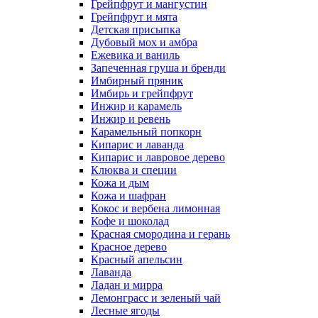
Грейпфрут и мангустин
Грейпфрут и мята
Детская присыпка
Дубовый мох и амбра
Ежевика и ваниль
Запеченная груша и бренди
Имбирный пряник
Имбирь и грейпфрут
Инжир и карамель
Инжир и ревень
Карамельный попкорн
Кипарис и лаванда
Кипарис и лавровое дерево
Клюква и специи
Кожа и дым
Кожа и шафран
Кокос и вербена лимонная
Кофе и шоколад
Красная смородина и герань
Красное дерево
Красный апельсин
Лаванда
Ладан и мирра
Лемонграсс и зеленый чай
Лесные ягоды