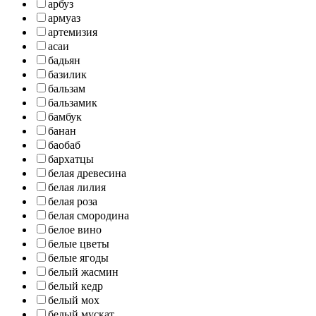
арбуз
армуаз
артемизия
асаи
бадьян
базилик
бальзам
бальзамик
бамбук
банан
баобаб
бархатцы
белая древесина
белая лилия
белая роза
белая смородина
белое вино
белые цветы
белые ягоды
белый жасмин
белый кедр
белый мох
белый мускат