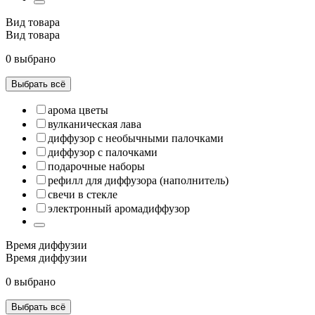
Вид товара
Вид товара
0 выбрано
Выбрать всё
арома цветы
вулканическая лава
диффузор с необычными палочками
диффузор с палочками
подарочные наборы
рефилл для диффузора (наполнитель)
свечи в стекле
электронный аромадиффузор
Время диффузии
Время диффузии
0 выбрано
Выбрать всё