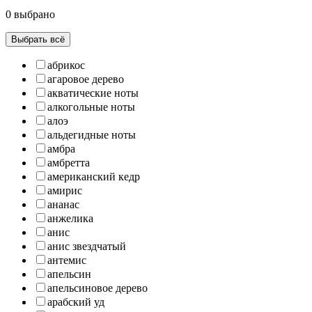
0 выбрано
Выбрать всё
абрикос
агаровое дерево
акватические ноты
алкогольные ноты
алоэ
альдегидные ноты
амбра
амбретта
американский кедр
амирис
ананас
анжелика
анис
анис звездчатый
антемис
апельсин
апельсиновое дерево
арабский уд