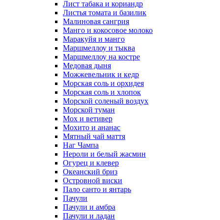
Лист табака и кориандр
Листья томата и базилик
Малиновая сангрия
Манго и кокосовое молоко
Маракуйя и манго
Маршмеллоу и тыква
Маршмеллоу на костре
Медовая дыня
Можжевельник и кедр
Морская соль и орхидея
Морская соль и хлопок
Морской соленый воздух
Морской туман
Мох и ветивер
Мохито и ананас
Мятный чай маття
Наг Чампа
Нероли и белый жасмин
Огурец и клевер
Океанский бриз
Островной виски
Пало санто и янтарь
Пачули
Пачули и амбра
Пачули и ладан