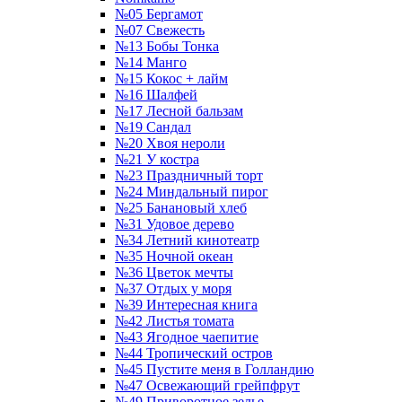
№05 Бергамот
№07 Свежесть
№13 Бобы Тонка
№14 Манго
№15 Кокос + лайм
№16 Шалфей
№17 Лесной бальзам
№19 Сандал
№20 Хвоя нероли
№21 У костра
№23 Праздничный торт
№24 Миндальный пирог
№25 Банановый хлеб
№31 Удовое дерево
№34 Летний кинотеатр
№35 Ночной океан
№36 Цветок мечты
№37 Отдых у моря
№39 Интересная книга
№42 Листья томата
№43 Ягодное чаепитие
№44 Тропический остров
№45 Пустите меня в Голландию
№47 Освежающий грейпфрут
№49 Приворотное зелье