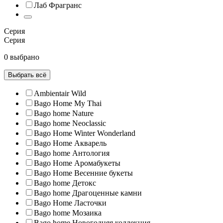
Лаб Фрагранс
Серия
Серия
0 выбрано
Выбрать всё
Ambientair Wild
Bago Home My Thai
Bago home Nature
Bago home Neoclassic
Bago Home Winter Wonderland
Bago Home Акварель
Bago home Антология
Bago Home Аромабукеты
Bago Home Весенние букеты
Bago home Детокс
Bago home Драгоценные камни
Bago Home Ласточки
Bago home Мозаика
Bago home Новогодняя коллекция