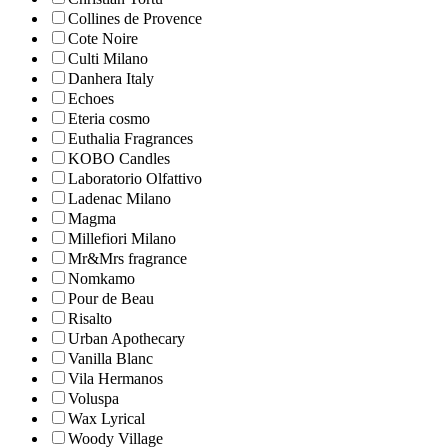
Collines de Рrovencе
Cote Noire
Culti Milano
Danhera Italy
Echoes
Eteria cosmo
Euthalia Fragrances
KOBO Candles
Laboratorio Olfattivo
Ladenac Milano
Magma
Millefiori Milano
Mr&Mrs fragrance
Nomkamo
Pour de Beau
Risalto
Urban Apothecary
Vanilla Blanc
Vila Hermanos
Voluspa
Wax Lyrical
Woody Village