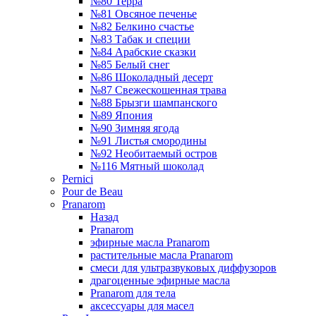
№80 Терра
№81 Овсяное печенье
№82 Белкино счастье
№83 Табак и специи
№84 Арабские сказки
№85 Белый снег
№86 Шоколадный десерт
№87 Свежескошенная трава
№88 Брызги шампанского
№89 Япония
№90 Зимняя ягода
№91 Листья смородины
№92 Необитаемый остров
№116 Мятный шоколад
Pernici
Pour de Beau
Pranarom
Назад
Pranarom
эфирные масла Pranarom
растительные масла Pranarom
смеси для ультразвуковых диффузоров
драгоценные эфирные масла
Pranarom для тела
аксессуары для масел