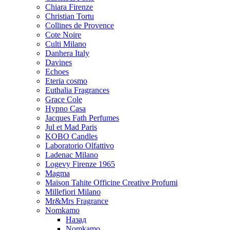
Chiara Firenze
Christian Tortu
Collines de Provence
Cote Noire
Culti Milano
Danhera Italy
Davines
Echoes
Eteria cosmo
Euthalia Fragrances
Grace Cole
Hypno Casa
Jacques Fath Perfumes
Jul et Mad Paris
KOBO Candles
Laboratorio Olfattivo
Ladenac Milano
Logevy Firenze 1965
Magma
Maison Tahite Officine Creative Profumi
Millefiori Milano
Mr&Mrs Fragrance
Nomkamo
Назад
Nomkamo