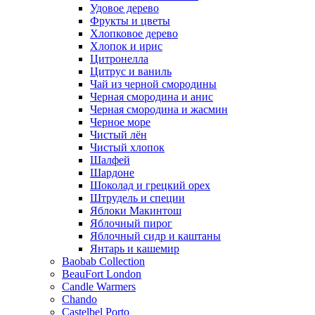
Удовое дерево
Фрукты и цветы
Хлопковое дерево
Хлопок и ирис
Цитронелла
Цитрус и ваниль
Чай из черной смородины
Черная смородина и анис
Черная смородина и жасмин
Черное море
Чистый лён
Чистый хлопок
Шалфей
Шардоне
Шоколад и грецкий орех
Штрудель и специи
Яблоки Макинтош
Яблочный пирог
Яблочный сидр и каштаны
Янтарь и кашемир
Baobab Collection
BeauFort London
Candle Warmers
Chando
Castelbel Porto