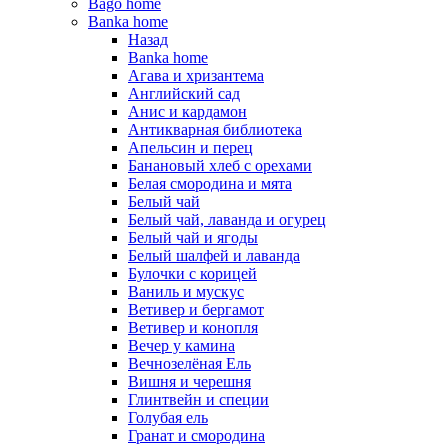
Bago home
Banka home
Назад
Banka home
Агава и хризантема
Английский сад
Анис и кардамон
Антикварная библиотека
Апельсин и перец
Банановый хлеб с орехами
Белая смородина и мята
Белый чай
Белый чай, лаванда и огурец
Белый чай и ягоды
Белый шалфей и лаванда
Булочки с корицей
Ваниль и мускус
Ветивер и бергамот
Ветивер и конопля
Вечер у камина
Вечнозелёная Ель
Вишня и черешня
Глинтвейн и специи
Голубая ель
Гранат и смородина