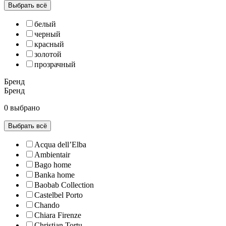
Выбрать всё
белый
черный
красный
золотой
прозрачный
Бренд
Бренд
0 выбрано
Выбрать всё
Acqua dell’Elba
Ambientair
Bago home
Banka home
Baobab Collection
Castelbel Porto
Chando
Chiara Firenze
Christian Tortu